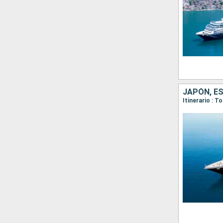
JAPÓN, E
Itinerario : T