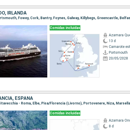
DO, IRLANDA
Comidas incluidas
Azamara Qu
13 d
Camarote es
Portsmouth
20/05/2028
RANCIA, ESPAÑA
Comidas incluidas
Azamara On
8 d