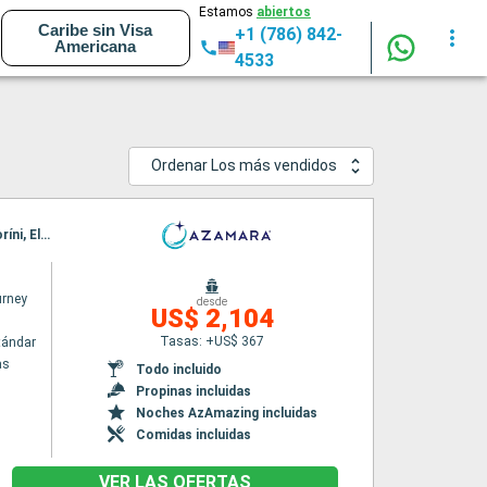
Estamos
abiertos
Caribe sin Visa
+1 (786) 842-
Americana
4533
Ordenar Los más vendidos
Itinerario : El Pireo Atenas, Syros, Patmos, Rodas, Marmaris, Agios Nikolaus (Crete), Santoríni, El Pireo Atenas
rney
desde
US$ 2,104
Tasas: +US$ 367
tándar
as
Todo incluido
Propinas incluidas
Noches AzAmazing incluidas
Comidas incluidas
VER LAS OFERTAS