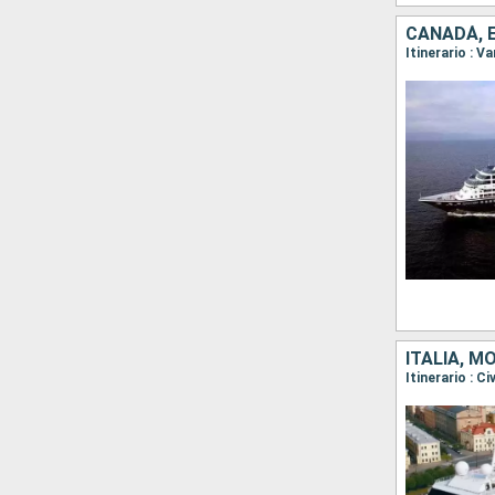
CANADÁ, 
Itinerario : V
ITALIA, M