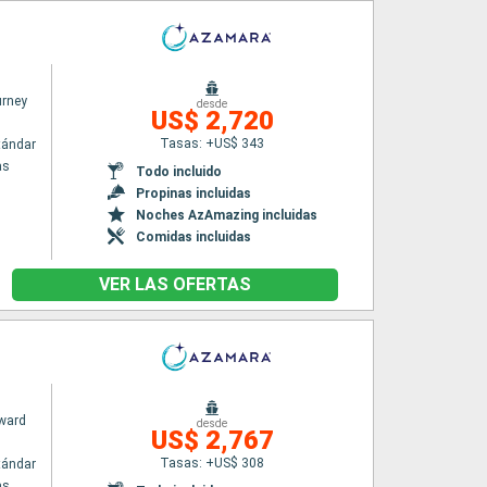
rney
desde
US$ 2,720
Tasas: +US$ 343
tándar
as
Todo incluido
Propinas incluidas
Noches AzAmazing incluidas
Comidas incluidas
VER LAS OFERTAS
ward
desde
US$ 2,767
Tasas: +US$ 308
tándar
as