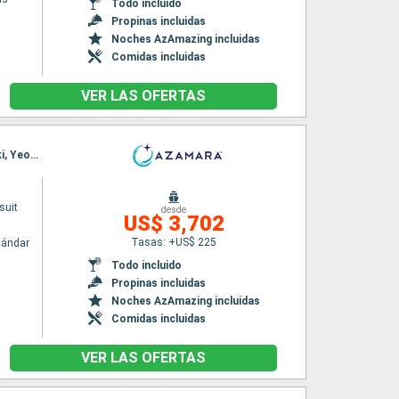
Todo incluido
Propinas incluidas
Noches AzAmazing incluidas
Comidas incluidas
VER LAS OFERTAS
Itinerario : Yokohama, Tokyo, Nagoya, Kobe, Kochi, Hiroshima, Beppu, Kagoshima, Nagasaki, Yeosu, Incheon
suit
desde
US$ 3,702
Tasas: +US$ 225
tándar
Todo incluido
Propinas incluidas
Noches AzAmazing incluidas
Comidas incluidas
VER LAS OFERTAS