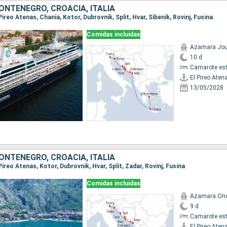
ONTENEGRO, CROACIA, ITALIA
l Pireo Atenas, Chania, Kotor, Dubrovnik, Split, Hvar, Sibenik, Rovinj, Fusina
Comidas incluidas
Azamara Jou
10 d
Camarote es
El Pireo Aten
13/05/2028
ONTENEGRO, CROACIA, ITALIA
l Pireo Atenas, Kotor, Dubrovnik, Hvar, Split, Zadar, Rovinj, Fusina
Comidas incluidas
Azamara On
9 d
Camarote es
El Pireo Aten