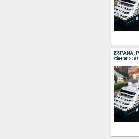
ESPAÑA, 
Itinerario : B