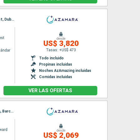
Itinerario : Portsmouth, Fowey, Cork, Bantry, Foynes, Galway, Killybegs, Greencastle, Belfast, Dublin, Portsmouth
est
desde
US$ 3,820
Tasas: +US$ 473
tándar
Todo incluido
Propinas incluidas
Noches AzAmazing incluidas
Comidas incluidas
VER LAS OFERTAS
Itinerario : Civitavecchia - Roma, Elbe, Pisa/Florencia (Livorno), Portovenere, Niza, Marsella, Barcelona
ward
desde
US$ 2,069