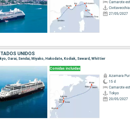
Camarote es
Civitavecchi
27/05/2027
STADOS UNIDOS
okyo, Oarai, Sendai, Miyako, Hakodate, Kodiak, Seward, Whittier
Comidas incluidas
Azamara Pur
15 d
Camarote es
Tokyo
20/05/2027