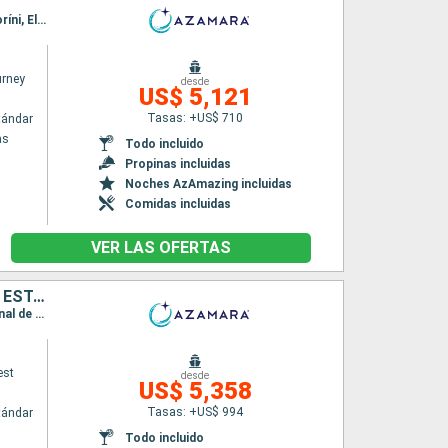
Itinerario : El Pireo Atenas, Syros, Patmos, Rodas, Marmaris, Agios Nikolaus (Crete), Santoríni, El Pireo Atenas, Chania, Kotor, Dubrovnik, Split, Hvar, Sibenik, Rovinj, Fusina
rney
desde
US$ 5,121
Tasas: +US$ 710
tándar
as
Todo incluido
Propinas incluidas
Noches AzAmazing incluidas
Comidas incluidas
VER LAS OFERTAS
MÉXICO, GUATEMALA, SALVADOR, COSTA RICA, PANAMÁ, COLOMBIA, ESTADOS UNIDOS
Itinerario : San Diego, Cabo san Lucas, Acapulco, Puerto Quetzal, Acajutla, Puntarenas, Canal de Panama, Cartagena de Indias, Miami
est
desde
US$ 5,358
Tasas: +US$ 994
tándar
Todo incluido