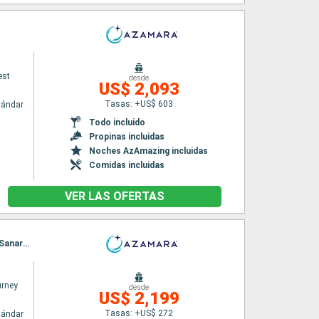
est
desde
US$ 2,093
Tasas: +US$ 603
tándar
Todo incluido
Propinas incluidas
Noches AzAmazing incluidas
Comidas incluidas
VER LAS OFERTAS
Itinerario : Civitavecchia - Roma, Pisa/Florencia (Livorno), Monaco Monte-Carlo, Marsella, Sanary-sur-mer, Palamos, Barcelona
rney
desde
US$ 2,199
Tasas: +US$ 272
tándar