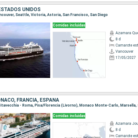
ESTADOS UNIDOS
ancouver, Seattle, Victoria, Astoria, San Francisco, San Diego
Comidas incluidas
Azamara Qu
8 d
Camarote es
Vancouver
17/05/2027
ONACO, FRANCIA, ESPAÑA
Comidas incluidas
Azamara Jou
8 d
Camarote es