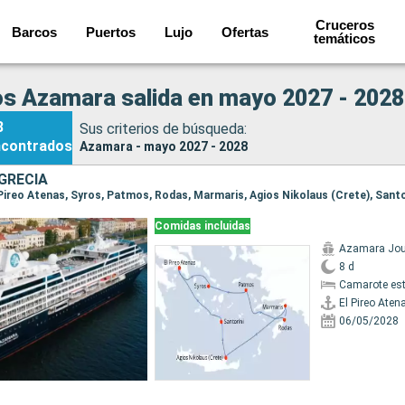
Cruceros
Barcos
Puertos
Lujo
Ofertas
temáticos
s Azamara salida en mayo 2027 - 2028
8
Sus criterios de búsqueda:
ncontrados
Azamara - mayo 2027 - 2028
GRECIA
Comidas incluidas
Azamara Jou
8 d
Camarote es
El Pireo Aten
06/05/2028