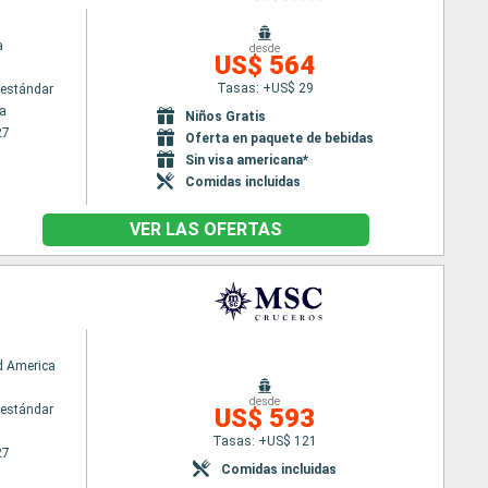
a
desde
US$ 564
Tasas: +US$ 29
estándar
a
Niños Gratis
27
Oferta en paquete de bebidas
Sin visa americana*
Comidas incluidas
VER LAS OFERTAS
d America
desde
estándar
US$ 593
Tasas: +US$ 121
27
Comidas incluidas