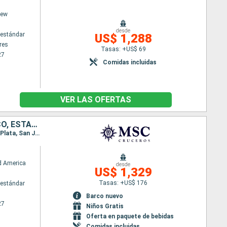
iew
desde
estándar
US$ 1,288
res
Tasas: +US$ 69
27
Comidas incluidas
VER LAS OFERTAS
HONDURAS, MÉXICO, BAHAMAS, REPÚBLICA DOMINICANA, PUERTO RICO, ESTADOS UNIDOS
Itinerario : Miami, Roatan, Costa Maya, Cozumel, Ocean cay MSC marine reserve, Miami, Puerto Plata, San Juan, Ocean cay MSC marine reserve, Miami
d America
desde
US$ 1,329
Tasas: +US$ 176
estándar
Barco nuevo
27
Niños Gratis
Oferta en paquete de bebidas
Comidas incluidas