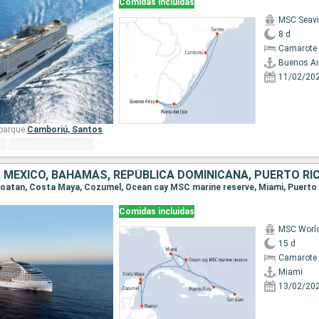
Comidas incluidas
MSC Seav
8 d
Camarote 
Buenos Ai
11/02/20
barque:
Camboriú,
Santos
Comidas incluidas
MSC Worl
15 d
Camarote 
Miami
13/02/20