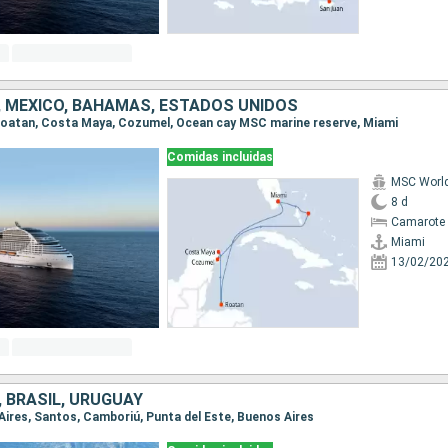
 MÉXICO, BAHAMAS, ESTADOS UNIDOS
, Roatan, Costa Maya, Cozumel, Ocean cay MSC marine reserve, Miami
Comidas incluidas
MSC Worl
8 d
Camarote 
Miami
13/02/20
 BRASIL, URUGUAY
 Aires, Santos, Camboriú, Punta del Este, Buenos Aires