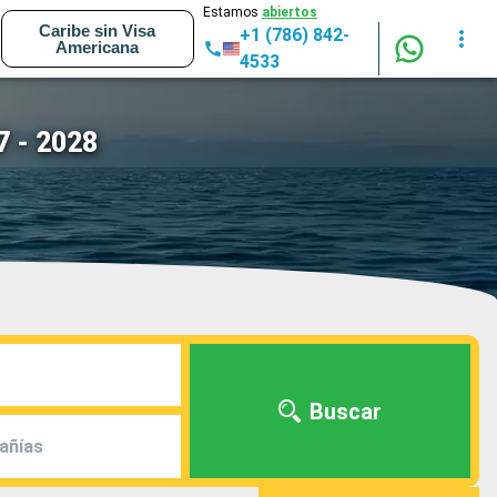
Estamos
abiertos
Caribe sin Visa
+1 (786) 842-
Americana
4533
7 - 2028
Buscar
añías