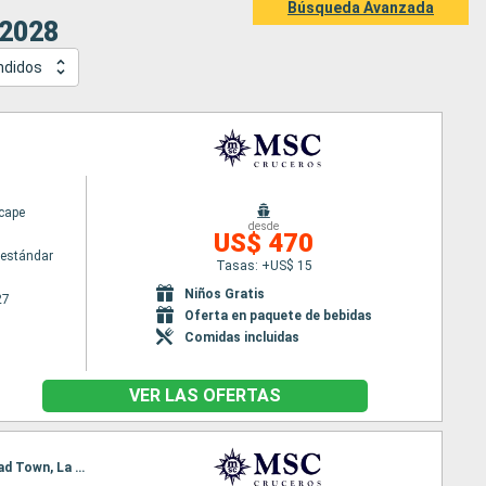
Búsqueda Avanzada
 2028
ndidos
cape
desde
US$ 470
estándar
Tasas: +US$ 15
Niños Gratis
27
Oferta en paquete de bebidas
Comidas incluidas
VER LAS OFERTAS
Itinerario : La Romana, Isla Catalina, Bridgetown, Fort-de-France, Pointe a pitre (Guadalupe), Road Town, La Romana