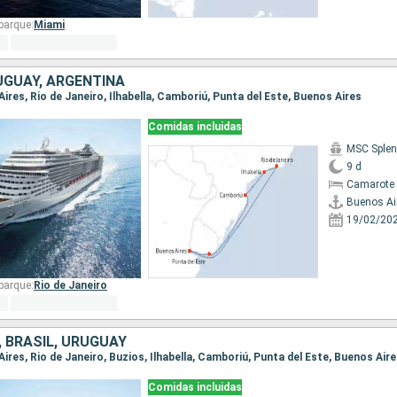
barque:
Miami
UGUAY, ARGENTINA
 Aires, Rio de Janeiro, Ilhabella, Camboriú, Punta del Este, Buenos Aires
Comidas incluidas
MSC Splen
9 d
Camarote 
Buenos Ai
19/02/20
barque:
Rio de Janeiro
 BRASIL, URUGUAY
 Aires, Rio de Janeiro, Buzios, Ilhabella, Camboriú, Punta del Este, Buenos Air
Comidas incluidas