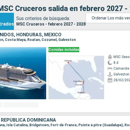
MSC Cruceros salida en febrero 2027 -
Sus criterios de búsqueda:
Ordenar Los más ve
trados
MSC Cruceros - febrero 2027 - 2028
NIDOS, HONDURAS, MÉXICO
ston, Costa Maya, Roatan, Cozumel, Galveston
Comidas incluidas
MSC Seas
8 d
Camarote 
Galveston
28/02/20
 REPÚBLICA DOMINICANA