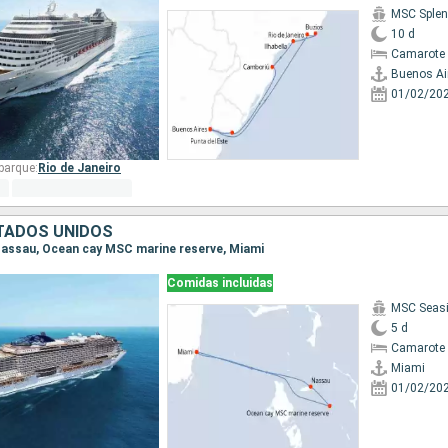
MSC Splen
10 d
Camarote 
Buenos Ai
01/02/20
barque:
Rio de Janeiro
TADOS UNIDOS
, Nassau, Ocean cay MSC marine reserve, Miami
Comidas incluidas
MSC Seas
5 d
Camarote 
Miami
01/02/20