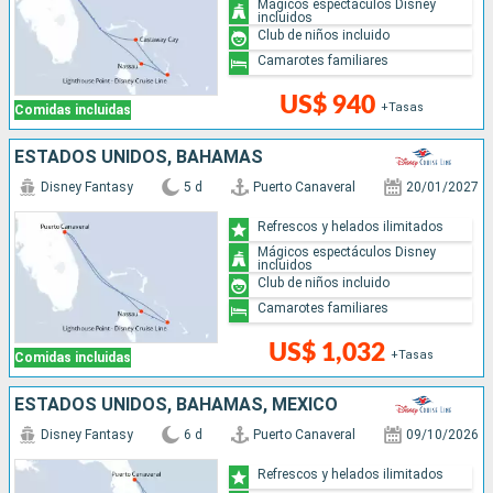
Mágicos espectáculos Disney
incluidos
Club de niños incluido
Camarotes familiares
US$ 940
+Tasas
Comidas incluidas
ESTADOS UNIDOS, BAHAMAS
Disney Fantasy
5 d
Puerto Canaveral
20/01/2027
Refrescos y helados ilimitados
Mágicos espectáculos Disney
incluidos
Club de niños incluido
Camarotes familiares
US$ 1,032
+Tasas
Comidas incluidas
ESTADOS UNIDOS, BAHAMAS, MÉXICO
Disney Fantasy
6 d
Puerto Canaveral
09/10/2026
Refrescos y helados ilimitados