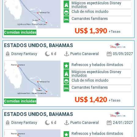
Mágicos espectáculos Disney
incluidos
Club de niños incluido
Camarotes familiares
US$ 1,390
+Tasas
Comidas incluidas
ESTADOS UNIDOS, BAHAMAS
Disney Fantasy
6 d
Puerto Canaveral
05/09/2027
Refrescos y helados ilimitados
Mágicos espectáculos Disney
incluidos
Club de niños incluido
Camarotes familiares
US$ 1,420
+Tasas
Comidas incluidas
ESTADOS UNIDOS, BAHAMAS
Disney Fantasy
6 d
Puerto Canaveral
24/01/2027
Refrescos y helados ilimitados