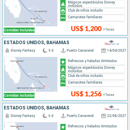
Mágicos espectáculos Disney
incluidos
Club de niños incluido
Camarotes familiares
US$ 1,200
+Tasas
Comidas incluidas
ESTADOS UNIDOS, BAHAMAS
Disney Fantasy
5 d
Puerto Canaveral
14/04/2027
Refrescos y helados ilimitados
Mágicos espectáculos Disney
incluidos
Club de niños incluido
Camarotes familiares
US$ 1,256
+Tasas
Comidas incluidas
ESTADOS UNIDOS, BAHAMAS
Disney Fantasy
6 d
Puerto Canaveral
22/08/2027
Refrescos y helados ilimitados