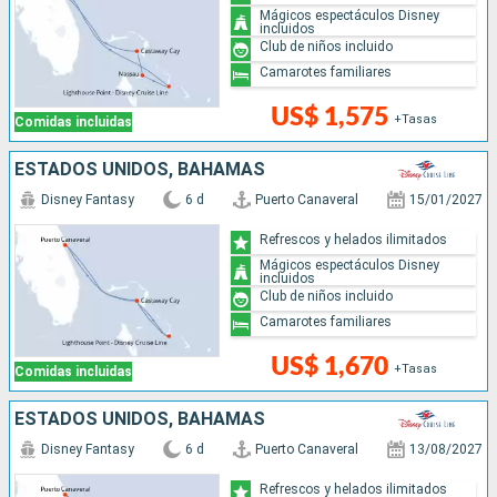
Mágicos espectáculos Disney
incluidos
Club de niños incluido
Camarotes familiares
US$ 1,575
+Tasas
Comidas incluidas
ESTADOS UNIDOS, BAHAMAS
Disney Fantasy
6 d
Puerto Canaveral
15/01/2027
Refrescos y helados ilimitados
Mágicos espectáculos Disney
incluidos
Club de niños incluido
Camarotes familiares
US$ 1,670
+Tasas
Comidas incluidas
ESTADOS UNIDOS, BAHAMAS
Disney Fantasy
6 d
Puerto Canaveral
13/08/2027
Refrescos y helados ilimitados