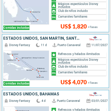
Mágicos espectáculos Disney
incluidos
Club de niños incluido
Camarotes familiares
US$ 1,820
+Tasas
Comidas incluidas
ESTADOS UNIDOS, SAN MARTÍN, SANTA LUCIA, ANTIGUA Y BARBUDA, PUERTO RICO, BAHAMAS
Disney Fantasy
11 d
Puerto Canaveral
11/07/2027
Refrescos y helados ilimitados
Mágicos espectáculos Disney
incluidos
Club de niños incluido
Camarotes familiares
US$ 4,070
+Tasas
Comidas incluidas
ESTADOS UNIDOS, BAHAMAS
Disney Fantasy
4 d
Puerto Canaveral
03/01/2027
Refrescos y helados ilimitados