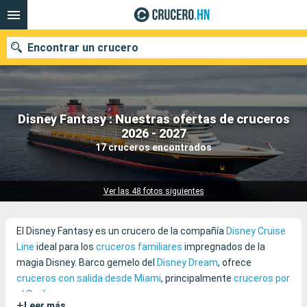
Encontrar un crucero
Disney Fantasy : Nuestras ofertas de cruceros
Nuestros destinos
2026 - 2027
17 cruceros encontrados
Fecha de salida
Puertos
Compañías
Ver las 48 fotos siguientes
Buscar
El Disney Fantasy es un crucero de la compañía
Disney Cruise
Line
ideal para los
cruceros familiares
impregnados de la
magia Disney. Barco gemelo del
Disney Dream
, ofrece
cruceros con salida desde Miami
, principalmente
cruceros por
el Caribe
.
+
Leer más