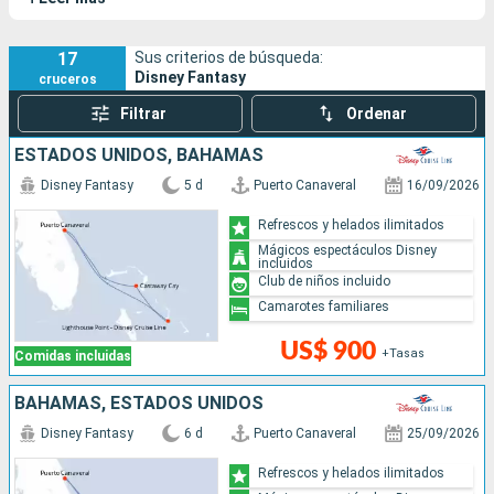
1-El barco
El Disney Fantasy fue botado el 10 de enero de 2012 en los
astilleros Meyer Werft de Papenburg, Alemania. Mide 339,8
17
Sus criterios de búsqueda:
Disney Fantasy
cruceros
metros de largo, 37 metros de ancho y tiene un tonelaje de
129.690 toneladas. Sus líneas rinden homenaje a los míticos
Filtrar
Ordenar
transatlánticos de los años 30.
ESTADOS UNIDOS, BAHAMAS
Disney Fantasy
5 d
Puerto Canaveral
16/09/2026
Refrescos y helados ilimitados
Mágicos espectáculos Disney
incluidos
Club de niños incluido
Camarotes familiares
US$ 900
+Tasas
Comidas incluidas
BAHAMAS, ESTADOS UNIDOS
Disney Fantasy
6 d
Puerto Canaveral
25/09/2026
Refrescos y helados ilimitados