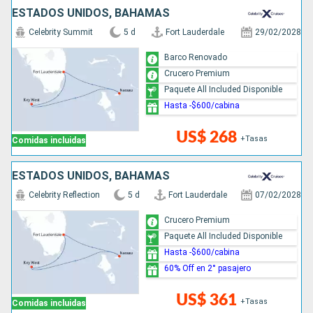
ESTADOS UNIDOS, BAHAMAS
Celebrity Summit
5 d
Fort Lauderdale
29/02/2028
Barco Renovado
Crucero Premium
Paquete All Included Disponible
Hasta -$600/cabina
US$ 268
+Tasas
Comidas incluidas
ESTADOS UNIDOS, BAHAMAS
Celebrity Reflection
5 d
Fort Lauderdale
07/02/2028
Crucero Premium
Paquete All Included Disponible
Hasta -$600/cabina
60% Off en 2° pasajero
US$ 361
+Tasas
Comidas incluidas