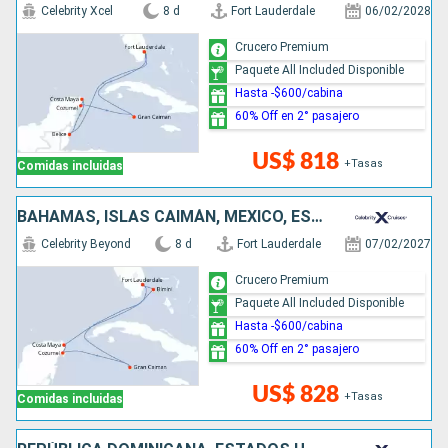
Celebrity Xcel
8 d
Fort Lauderdale
06/02/2028
Crucero Premium
Paquete All Included Disponible
Hasta -$600/cabina
60% Off en 2° pasajero
US$ 818
+Tasas
Comidas incluidas
BAHAMAS, ISLAS CAIMÁN, MÉXICO, ESTADOS UNIDOS
Celebrity Beyond
8 d
Fort Lauderdale
07/02/2027
Crucero Premium
Paquete All Included Disponible
Hasta -$600/cabina
60% Off en 2° pasajero
US$ 828
+Tasas
Comidas incluidas