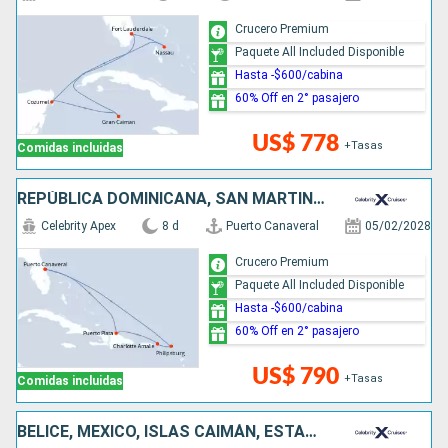
Crucero Premium
Paquete All Included Disponible
Hasta -$600/cabina
60% Off en 2° pasajero
US$ 778
+Tasas
Comidas incluidas
REPÚBLICA DOMINICANA, SAN MARTÍN, ESTADOS UNIDOS
Celebrity Apex
8 d
Puerto Canaveral
05/02/2028
Crucero Premium
Paquete All Included Disponible
Hasta -$600/cabina
60% Off en 2° pasajero
US$ 790
+Tasas
Comidas incluidas
BELICE, MÉXICO, ISLAS CAIMÁN, ESTADOS UNIDOS