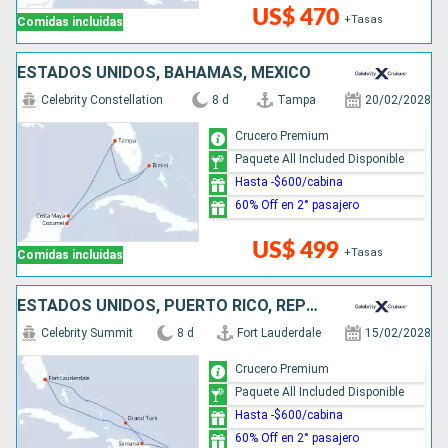
US$ 470
+Tasas
Comidas incluidas
ESTADOS UNIDOS, BAHAMAS, MÉXICO
Celebrity Constellation
8 d
Tampa
20/02/2028
Crucero Premium
Paquete All Included Disponible
Hasta -$600/cabina
60% Off en 2° pasajero
US$ 499
+Tasas
Comidas incluidas
ESTADOS UNIDOS, PUERTO RICO, REPÚBLICA DOMINICANA
Celebrity Summit
8 d
Fort Lauderdale
15/02/2028
Crucero Premium
Paquete All Included Disponible
Hasta -$600/cabina
60% Off en 2° pasajero