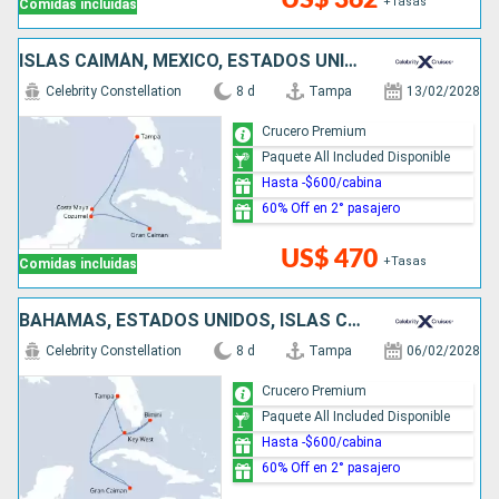
+Tasas
Comidas incluidas
ISLAS CAIMÁN, MÉXICO, ESTADOS UNIDOS
Celebrity Constellation
8 d
Tampa
13/02/2028
Crucero Premium
Paquete All Included Disponible
Hasta -$600/cabina
60% Off en 2° pasajero
US$ 470
+Tasas
Comidas incluidas
BAHAMAS, ESTADOS UNIDOS, ISLAS CAIMÁN
Celebrity Constellation
8 d
Tampa
06/02/2028
Crucero Premium
Paquete All Included Disponible
Hasta -$600/cabina
60% Off en 2° pasajero