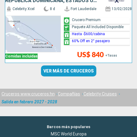
REPÚBLICA DOMINICANA, ESTADOS UNIDOS
Celebrity Xcel
8 d
Fort Lauderdale
13/02/2028
Crucero Premium
Paquete All Included Disponible
Hasta -$600/cabina
60% Off en 2° pasajero
US$ 840
+Tasas
Comidas incluidas
VER MÁS DE CRUCEROS
Cruceros www.cruceros.hn
Compañías
Celebrity Cruises
Salida en febrero 2027 - 2028
Barcos más populares
MSC World Europa