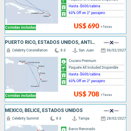
Hasta -$600/cabina
60% Off en 2° pasajero
US$ 690
+Tasas
Comidas incluidas
PUERTO RICO, ESTADOS UNIDOS, ANTIGUA Y BARBUDA, DOMINICA, SANTA LUCIA, GRENADA
Celebrity Constellation
8 d
San Juan
06/02/2027
Crucero Premium
Paquete All Included Disponible
Hasta -$600/cabina
60% Off en 2° pasajero
US$ 708
+Tasas
Comidas incluidas
MÉXICO, BELICE, ESTADOS UNIDOS
Celebrity Summit
8 d
Tampa
28/02/2027
Barco Renovado