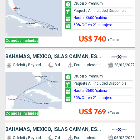
Crucero Premium
Paquete All Included Disponible
Hasta -$600/cabina
60% Off en 2° pasajero
US$ 740
+Tasas
Comidas incluidas
BAHAMAS, MÉXICO, ISLAS CAIMÁN, ESTADOS UNIDOS
Celebrity Beyond
8 d
Fort Lauderdale
28/02/2027
Crucero Premium
Paquete All Included Disponible
Hasta -$600/cabina
60% Off en 2° pasajero
US$ 769
+Tasas
Comidas incluidas
BAHAMAS, MÉXICO, ISLAS CAIMÁN, ESTADOS UNIDOS
Celebrity Beyond
7 d
Fort Lauderdale
06/02/2028