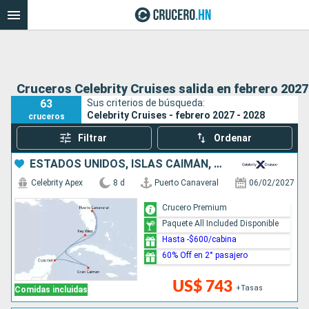
Cruceros Celebrity Cruises salida en febrero 2027
63
Sus criterios de búsqueda:
Celebrity Cruises - febrero 2027 - 2028
cruceros
Filtrar
Ordenar
ESTADOS UNIDOS, ISLAS CAIMÁN, MÉXICO
Celebrity Apex
8 d
Puerto Canaveral
06/02/2027
Crucero Premium
Paquete All Included Disponible
Hasta -$600/cabina
60% Off en 2° pasajero
US$ 743
+Tasas
Comidas incluidas