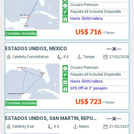
Crucero Premium
Paquete All Included Disponible
Hasta -$600/cabina
US$ 716
+Tasas
Comidas incluidas
ESTADOS UNIDOS, MÉXICO
Celebrity Constellation
8 d
Tampa
27/02/2028
Crucero Premium
Paquete All Included Disponible
Hasta -$600/cabina
60% Off en 2° pasajero
US$ 723
+Tasas
Comidas incluidas
ESTADOS UNIDOS, SAN MARTÍN, REPÚBLICA DOMINICANA
Celebrity Xcel
8 d
Miami
21/02/2027