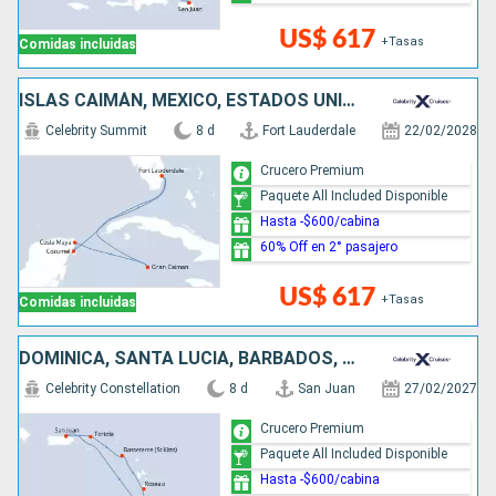
US$ 617
+Tasas
Comidas incluidas
ISLAS CAIMÁN, MÉXICO, ESTADOS UNIDOS
Celebrity Summit
8 d
Fort Lauderdale
22/02/2028
Crucero Premium
Paquete All Included Disponible
Hasta -$600/cabina
60% Off en 2° pasajero
US$ 617
+Tasas
Comidas incluidas
DOMINICA, SANTA LUCIA, BARBADOS, PUERTO RICO
Celebrity Constellation
8 d
San Juan
27/02/2027
Crucero Premium
Paquete All Included Disponible
Hasta -$600/cabina