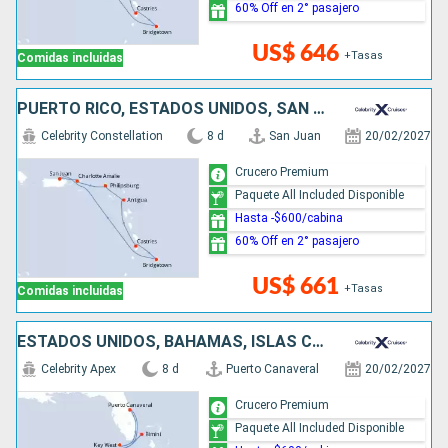
60% Off en 2° pasajero
US$ 646
+Tasas
Comidas incluidas
PUERTO RICO, ESTADOS UNIDOS, SAN MARTÍN, ANTIGUA Y BARBUDA, SANTA LUCIA, BARBADOS
Celebrity Constellation
8 d
San Juan
20/02/2027
Crucero Premium
Paquete All Included Disponible
Hasta -$600/cabina
60% Off en 2° pasajero
US$ 661
+Tasas
Comidas incluidas
ESTADOS UNIDOS, BAHAMAS, ISLAS CAIMÁN, MÉXICO
Celebrity Apex
8 d
Puerto Canaveral
20/02/2027
Crucero Premium
Paquete All Included Disponible