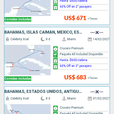
Hasta -$600/cabina
60% Off en 2° pasajero
US$ 671
+Tasas
Comidas incluidas
BAHAMAS, ISLAS CAIMÁN, MÉXICO, ESTADOS UNIDOS
Celebrity Xcel
8 d
Miami
14/02/2027
Crucero Premium
Paquete All Included Disponible
Hasta -$600/cabina
60% Off en 2° pasajero
US$ 683
+Tasas
Comidas incluidas
BAHAMAS, ESTADOS UNIDOS, ANTIGUA Y BARBUDA
Celebrity Xcel
8 d
Miami
07/02/2027
Crucero Premium
Paquete All Included Disponible