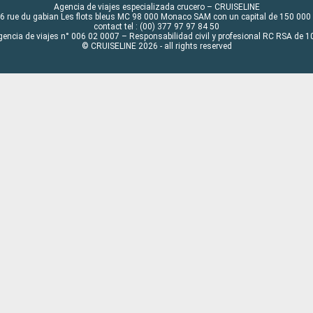
Agencia de viajes especializada crucero – CRUISELINE
6 rue du gabian Les flots bleus MC 98 000 Monaco SAM con un capital de 150 000
contact tel : (00) 377 97 97 84 50
gencia de viajes n° 006 02 0007 – Responsabilidad civil y profesional RC RSA de
© CRUISELINE 2026 - all rights reserved