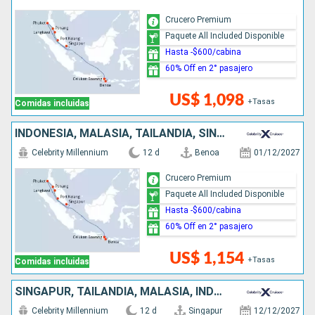
Crucero Premium
Paquete All Included Disponible
Hasta -$600/cabina
60% Off en 2° pasajero
US$ 1,098
+Tasas
Comidas incluidas
INDONESIA, MALASIA, TAILANDIA, SINGAPUR
Celebrity Millennium
12 d
Benoa
01/12/2027
Crucero Premium
Paquete All Included Disponible
Hasta -$600/cabina
60% Off en 2° pasajero
US$ 1,154
+Tasas
Comidas incluidas
SINGAPUR, TAILANDIA, MALASIA, INDONESIA
Celebrity Millennium
12 d
Singapur
12/12/2027