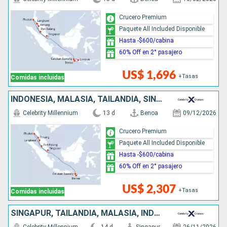
Crucero Premium
Paquete All Included Disponible
Hasta -$600/cabina
60% Off en 2° pasajero
US$ 1,696
+Tasas
Comidas incluidas
INDONESIA, MALASIA, TAILANDIA, SINGAPUR
Celebrity Millennium
13 d
Benoa
09/12/2026
Crucero Premium
Paquete All Included Disponible
Hasta -$600/cabina
60% Off en 2° pasajero
US$ 2,307
+Tasas
Comidas incluidas
SINGAPUR, TAILANDIA, MALASIA, INDONESIA