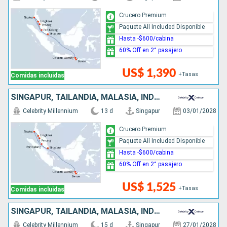
Crucero Premium
Paquete All Included Disponible
Hasta -$600/cabina
60% Off en 2° pasajero
US$ 1,390
+Tasas
Comidas incluidas
SINGAPUR, TAILANDIA, MALASIA, INDONESIA
Celebrity Millennium
13 d
Singapur
03/01/2028
Crucero Premium
Paquete All Included Disponible
Hasta -$600/cabina
60% Off en 2° pasajero
US$ 1,525
+Tasas
Comidas incluidas
SINGAPUR, TAILANDIA, MALASIA, INDONESIA
Celebrity Millennium
15 d
Singapur
27/01/2028