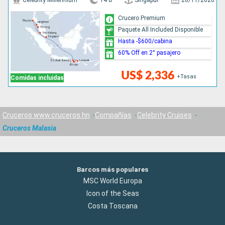
Celebrity Millennium
14 d
Singapur
26/11/2026
Crucero Premium
Paquete All Included Disponible
Hasta -$600/cabina
60% Off en 2° pasajero
US$ 2,336
+Tasas
Comidas incluidas
Cruceros www.cruceros.hn
Compañías
Celebrity Cruises
Cruceros Malasia
Barcos más populares
MSC World Europa
Icon of the Seas
Costa Toscana