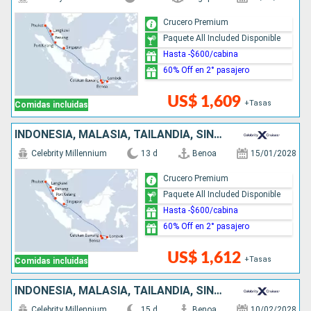
Crucero Premium
Paquete All Included Disponible
Hasta -$600/cabina
60% Off en 2° pasajero
US$ 1,609
+Tasas
Comidas incluidas
INDONESIA, MALASIA, TAILANDIA, SINGAPUR
Celebrity Millennium
13 d
Benoa
15/01/2028
Crucero Premium
Paquete All Included Disponible
Hasta -$600/cabina
60% Off en 2° pasajero
US$ 1,612
+Tasas
Comidas incluidas
INDONESIA, MALASIA, TAILANDIA, SINGAPUR
Celebrity Millennium
15 d
Benoa
10/02/2028