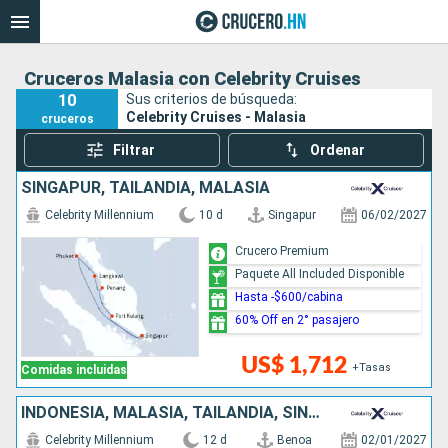
Cruceros Malasia con Celebrity Cruises
10
Sus criterios de búsqueda:
Celebrity Cruises - Malasia
cruceros
Filtrar
Ordenar
SINGAPUR, TAILANDIA, MALASIA
Celebrity Millennium
10 d
Singapur
06/02/2027
Crucero Premium
Paquete All Included Disponible
Hasta -$600/cabina
60% Off en 2° pasajero
US$ 1,712
+Tasas
Comidas incluidas
INDONESIA, MALASIA, TAILANDIA, SINGAPUR
Celebrity Millennium
12 d
Benoa
02/01/2027