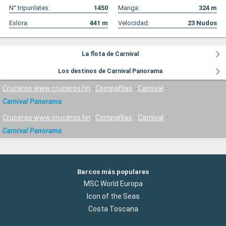
N° tripunlates:
1450
Manga:
324
m
Eslora:
441
m
Velocidad:
23
Nudos
La flota de Carnival
Los destinos de Carnival Panorama
Cruceros www.cruceros.hn
Compañías
Carnival
Carnival Panorama
Cruceros www.cruceros.hn
Compañías
Carnival
Carnival Panorama
Barcos más populares
MSC World Europa
Icon of the Seas
Costa Toscana