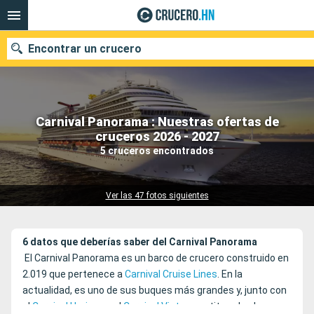
Encontrar un crucero
Carnival Panorama : Nuestras ofertas de
Nuestros destinos
cruceros 2026 - 2027
5 cruceros encontrados
Fecha de salida
Puertos
Compañías
Ver las 47 fotos siguientes
Buscar
6 datos que deberías saber del Carnival Panorama
El Carnival Panorama es un barco de crucero construido en
2.019 que pertenece a
Carnival Cruise Lines
. En la
actualidad, es uno de sus buques más grandes y, junto con
el
Carnival Horizon
y el
Carnival Vista
constituye la clase