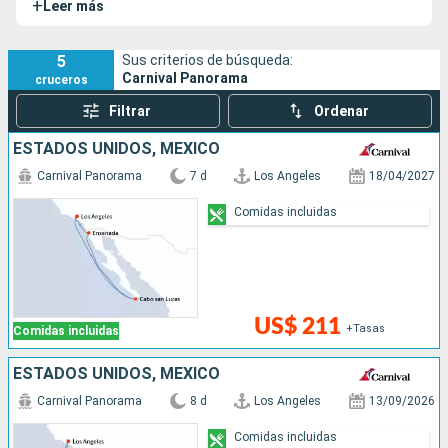
+
Leer más
Vista de Carnival.
5
Sus criterios de búsqueda:
Carnival Panorama
cruceros
Filtrar
Ordenar
ESTADOS UNIDOS, MÉXICO
Carnival Panorama
7 d
Los Angeles
18/04/2027
Comidas incluidas
US$ 211
+Tasas
Comidas incluidas
ESTADOS UNIDOS, MÉXICO
Carnival Panorama
8 d
Los Angeles
13/09/2026
Comidas incluidas