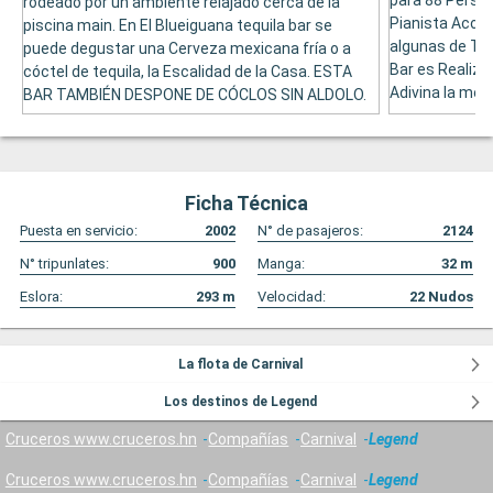
para 88 Person
rodeado por un ambiente relajado cerca de la
Pianista Acom
piscina main. En El Blueiguana tequila bar se
algunas de Tara
puede degustar una Cerveza mexicana fría o a
Bar es Realiza
cóctel de tequila, la Escalidad de la Casa. ESTA
Adivina la melo
BAR TAMBIÉN DESPONE DE CÓCLOS SIN ALDOLO.
Ficha Técnica
Puesta en servicio:
2002
N° de pasajeros:
2124
N° tripunlates:
900
Manga:
32
m
Eslora:
293
m
Velocidad:
22
Nudos
La flota de Carnival
Los destinos de Legend
Cruceros www.cruceros.hn
Compañías
Carnival
Legend
Cruceros www.cruceros.hn
Compañías
Carnival
Legend