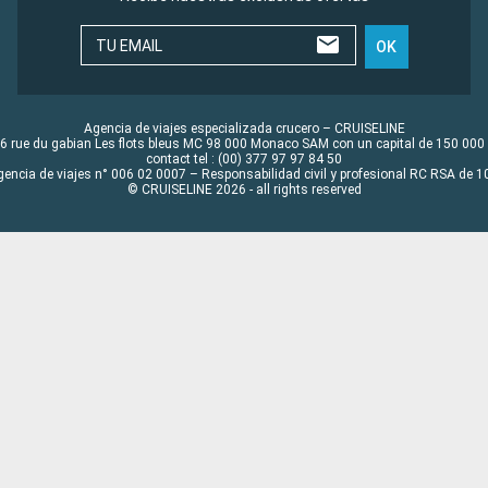
TU EMAIL
OK
Agencia de viajes especializada crucero – CRUISELINE
6 rue du gabian Les flots bleus MC 98 000 Monaco SAM con un capital de 150 000
contact tel : (00) 377 97 97 84 50
gencia de viajes n° 006 02 0007 – Responsabilidad civil y profesional RC RSA de
© CRUISELINE 2026 - all rights reserved