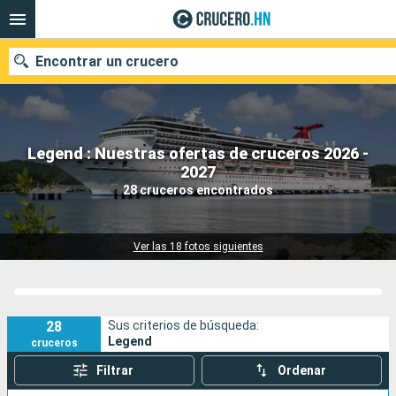
Encontrar un crucero
Legend : Nuestras ofertas de cruceros 2026 -
Nuestros destinos
2027
28 cruceros encontrados
Fecha de salida
Puertos
Compañías
Ver las 18 fotos siguientes
Buscar
28
Sus criterios de búsqueda:
Legend
cruceros
Filtrar
Ordenar