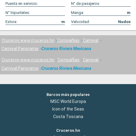
Puesta en servicio:
N° de pasajeros:
N° tripunlates:
Manga:
m
Eslora:
m
Velocidad:
Nudos
Cruceros www.cruceros.hn
Compañías
Carnival
Carnival Panorama
Cruceros Riviera Mexicana
Cruceros www.cruceros.hn
Compañías
Carnival
Carnival Panorama
Cruceros Riviera Mexicana
Barcos más populares
MSC World Europa
Icon of the Seas
Costa Toscana
Cruceros.hn