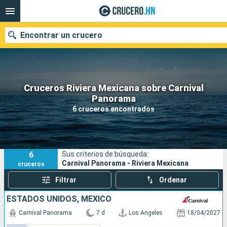
Encontrar un crucero
Cruceros Riviera Mexicana sobre Carnival
Nuestros destinos
Panorama
6 cruceros encontrados
Fecha de salida
Puertos
Compañías
6
Sus criterios de búsqueda:
Buscar
Carnival Panorama - Riviera Mexicana
cruceros
Filtrar
Ordenar
ESTADOS UNIDOS, MÉXICO
Carnival Panorama
7 d
Los Angeles
18/04/2027