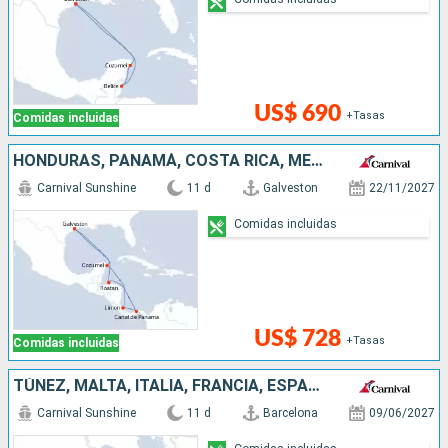
US$ 690
+Tasas
Comidas incluidas
HONDURAS, PANAMÁ, COSTA RICA, MÉXICO, ESTADOS UNIDOS
Carnival Sunshine
11 d
Galveston
22/11/2027
Comidas incluidas
US$ 728
+Tasas
Comidas incluidas
TÚNEZ, MALTA, ITALIA, FRANCIA, ESPAÑA
Carnival Sunshine
11 d
Barcelona
09/06/2027