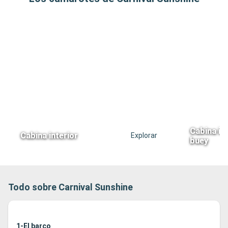
Cabina int
Cabina interior
Explorar
buey
Todo sobre Carnival Sunshine
1-El barco