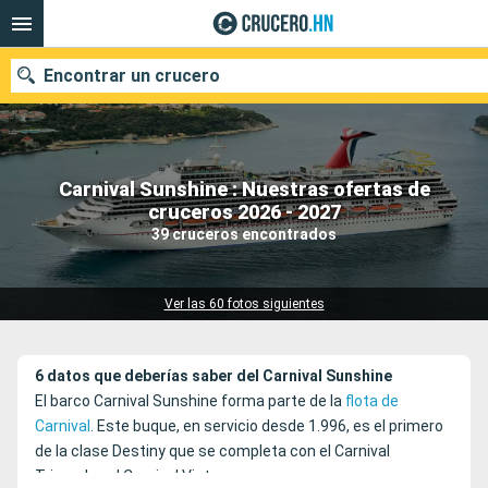
Encontrar un crucero
Carnival Sunshine : Nuestras ofertas de
Nuestros destinos
cruceros 2026 - 2027
39 cruceros encontrados
Fecha de salida
Puertos
Compañías
Ver las 60 fotos siguientes
Buscar
6 datos que deberías saber del Carnival Sunshine
El barco Carnival Sunshine forma parte de la
flota de
Carnival
. Este buque, en servicio desde 1.996, es el primero
de la clase Destiny que se completa con el Carnival
Triumph y el Carnival Victory.