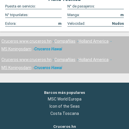
Puesta en servicio:
N° de pasajeros:
N° tripunlates:
Manga:
m
Eslora:
m
Velocidad:
Nudos
Cruceros www.cruceros.hn
Compañías
Holland America
MS Koningsdam
Cruceros Hawai
Cruceros www.cruceros.hn
Compañías
Holland America
MS Koningsdam
Cruceros Hawai
Barcos más populares
MSC World Europa
Icon of the Seas
Costa Toscana
Cruceros.hn