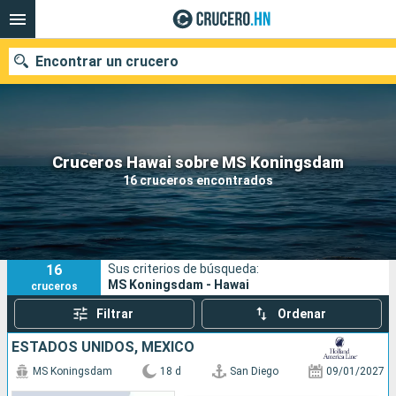
Encontrar un crucero
Nuestros destinos
Cruceros Hawai sobre MS Koningsdam
16 cruceros encontrados
Fecha de salida
Puertos
Compañías
16
Sus criterios de búsqueda:
Buscar
MS Koningsdam - Hawai
cruceros
Filtrar
Ordenar
ESTADOS UNIDOS, MÉXICO
MS Koningsdam
18 d
San Diego
09/01/2027