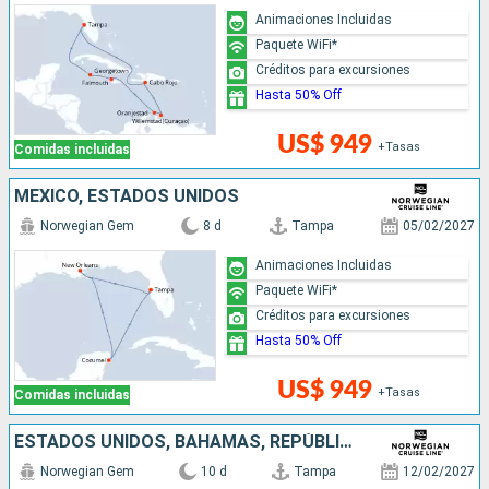
Animaciones Incluidas
Paquete WiFi*
Créditos para excursiones
Hasta 50% Off
US$ 949
+Tasas
Comidas incluidas
MÉXICO, ESTADOS UNIDOS
Norwegian Gem
8 d
Tampa
05/02/2027
Animaciones Incluidas
Paquete WiFi*
Créditos para excursiones
Hasta 50% Off
US$ 949
+Tasas
Comidas incluidas
ESTADOS UNIDOS, BAHAMAS, REPÚBLICA DOMINICANA, JAMAICA, ISLAS CAIMÁN
Norwegian Gem
10 d
Tampa
12/02/2027