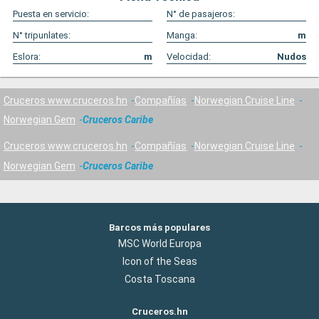
Puesta en servicio:
N° de pasajeros:
N° tripunlates:
Manga:
m
Eslora:
m
Velocidad:
Nudos
Cruceros www.cruceros.hn
Compañías
Norwegian Cruise Line
Norwegian Gem
Cruceros Caribe
Cruceros www.cruceros.hn
Compañías
Norwegian Cruise Line
Norwegian Gem
Cruceros Caribe
Barcos más populares
MSC World Europa
Icon of the Seas
Costa Toscana
Cruceros.hn