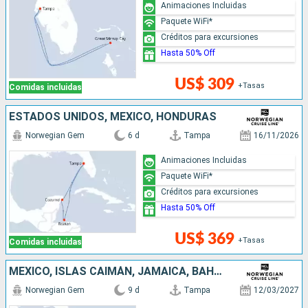
Animaciones Incluidas
Paquete WiFi*
Créditos para excursiones
Hasta 50% Off
US$ 309
+Tasas
Comidas incluidas
ESTADOS UNIDOS, MÉXICO, HONDURAS
Norwegian Gem
6 d
Tampa
16/11/2026
Animaciones Incluidas
Paquete WiFi*
Créditos para excursiones
Hasta 50% Off
US$ 369
+Tasas
Comidas incluidas
MÉXICO, ISLAS CAIMÁN, JAMAICA, BAHAMAS, ESTADOS UNIDOS
Norwegian Gem
9 d
Tampa
12/03/2027