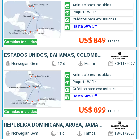
Animaciones Incluidas
Paquete WiFi*
Créditos para excursiones
Hasta 50% Off
US$ 849
+Tasas
Comidas incluidas
ESTADOS UNIDOS, BAHAMAS, COLOMBIA, PANAMÁ, COSTA RICA, JAMAICA, ISLAS CAIMÁN
Norwegian Gem
12 d
Miami
30/11/2027
Animaciones Incluidas
Paquete WiFi*
Créditos para excursiones
Hasta 50% Off
US$ 899
+Tasas
Comidas incluidas
REPÚBLICA DOMINICANA, ARUBA, JAMAICA, ISLAS CAIMÁN, ESTADOS UNIDOS
Norwegian Gem
11 d
Tampa
18/01/2027