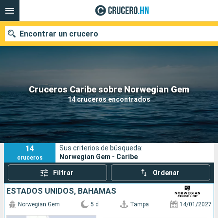
Encontrar un crucero
Nuestros destinos
Cruceros Caribe sobre Norwegian Gem
14 cruceros encontrados
Fecha de salida
Puertos
Compañías
14
Sus criterios de búsqueda:
Buscar
Norwegian Gem - Caribe
cruceros
Filtrar
Ordenar
ESTADOS UNIDOS, BAHAMAS
Norwegian Gem
5 d
Tampa
14/01/2027