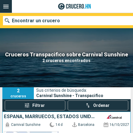
Encontrar un crucero
Nuestros destinos
Cruceros Transpacifico sobre Carnival Sunshine
2 cruceros encontrados
Fecha de salida
Puertos
Compañías
2
Sus criterios de búsqueda:
Buscar
Carnival Sunshine - Transpacifico
cruceros
Filtrar
Ordenar
ESPAÑA, MARRUECOS, ESTADOS UNIDOS
Carnival Sunshine
14 d
Barcelona
16/10/2027