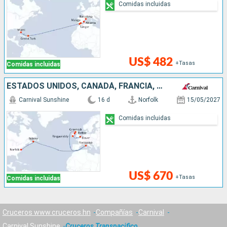
Comidas incluidas
US$ 482
+Tasas
Comidas incluidas
ESTADOS UNIDOS, CANADÁ, FRANCIA, REINO UNIDO, IRLANDA
Carnival Sunshine
16 d
Norfolk
15/05/2027
Comidas incluidas
US$ 670
+Tasas
Comidas incluidas
Cruceros www.cruceros.hn
Compañías
Carnival
Carnival Sunshine
Cruceros Transpacifico