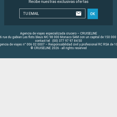
Recibe nuestras exclusivas ofertas
TU EMAIL
OK
Agencia de viajes especializada crucero – CRUISELINE
6 rue du gabian Les flots bleus MC 98 000 Monaco SAM con un capital de 150 000
contact tel : (00) 377 97 97 84 50
gencia de viajes n° 006 02 0007 – Responsabilidad civil y profesional RC RSA de
© CRUISELINE 2026 - all rights reserved