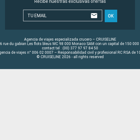
Recibe nuestras exclusivas ofertas
TU EMAIL
OK
Agencia de viajes especializada crucero – CRUISELINE
6 rue du gabian Les flots bleus MC 98 000 Monaco SAM con un capital de 150 000
contact tel : (00) 377 97 97 84 50
gencia de viajes n° 006 02 0007 – Responsabilidad civil y profesional RC RSA de
© CRUISELINE 2026 - all rights reserved