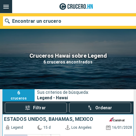
Encontrar un crucero
Nuestros destinos
Cruceros Hawai sobre Legend
6 cruceros encontrados
Fecha de salida
Puertos
Compañías
6
Sus criterios de búsqueda:
Buscar
Legend - Hawai
cruceros
Filtrar
Ordenar
ESTADOS UNIDOS, BAHAMAS, MÉXICO
Legend
15 d
Los Angeles
16/01/2028