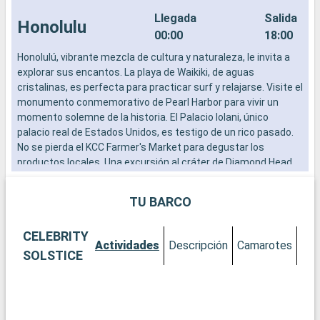
Llegada
Salida
Honolulu
00:00
18:00
Honolulú, vibrante mezcla de cultura y naturaleza, le invita a
L
explorar sus encantos. La playa de Waikiki, de aguas
a
cristalinas, es perfecta para practicar surf y relajarse. Visite el
b
monumento conmemorativo de Pearl Harbor para vivir un
s
momento solemne de la historia. El Palacio Iolani, único
e
palacio real de Estados Unidos, es testigo de un rico pasado.
No se pierda el KCC Farmer's Market para degustar los
productos locales. Una excursión al cráter de Diamond Head
ofrece una vista impresionante de la ciudad. La velada puede
completarse con un espectáculo tradicional de hula.
TU BARCO
CELEBRITY
Actividades
Descripción
Camarotes
SOLSTICE