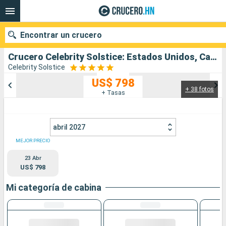
Encontrar un crucero
Crucero Celebrity Solstice: Estados Unidos, Canadá salida desde Honolulu
Celebrity Solstice
US$ 798
+ 38 fotos
Nuestros destinos
+ Tasas
Fecha de salida
abril 2027
Puertos
Compañías
MEJOR PRECIO
23 Abr
Buscar
US$ 798
Mi categoría de cabina