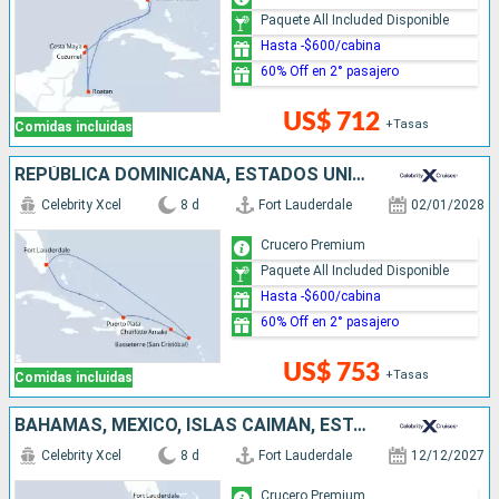
Paquete All Included Disponible
Hasta -$600/cabina
60% Off en 2° pasajero
US$ 712
+Tasas
Comidas incluidas
REPÚBLICA DOMINICANA, ESTADOS UNIDOS
Celebrity Xcel
8 d
Fort Lauderdale
02/01/2028
Crucero Premium
Paquete All Included Disponible
Hasta -$600/cabina
60% Off en 2° pasajero
US$ 753
+Tasas
Comidas incluidas
BAHAMAS, MÉXICO, ISLAS CAIMÁN, ESTADOS UNIDOS
Celebrity Xcel
8 d
Fort Lauderdale
12/12/2027
Crucero Premium