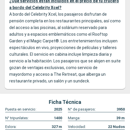
¿Qué servicios están incluidos en el precio de tu crucero
a bordo del Celebrity Xcel?
A bordo del Celebrity Xcel, los pasajeros disfrutan de
pensión completa en los restaurantes principales, así como
del acceso a las piscinas, al solárium reservado para
adultos y a espacios emblemáticos como el Rooftop
Garden y el Magic Carpet®. Los entretenimientos incluyen
espectáculos en vivo, proyecciones de películas y talleres
culturales. El servicio en cabina incluye limpieza diaria y
servicio a la habitación. Los pasajeros que se alojen en suite
gozan de ventajas exclusivas, como servicio de
mayordomo y acceso a The Retreat, que alberga un
restaurante privado, un salón y un sundeck.
Ficha Técnica
Puesta en servicio:
2025
N° de pasajeros:
3950
N° tripunlates:
1400
Manga:
39
m
Eslora:
327
m
Velocidad:
22
Nudos