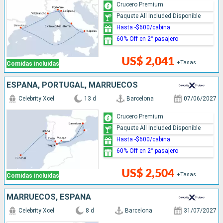
Crucero Premium
Paquete All Included Disponible
Hasta -$600/cabina
60% Off en 2° pasajero
US$ 2,041
+Tasas
Comidas incluidas
ESPAÑA, PORTUGAL, MARRUECOS
Celebrity Xcel
13 d
Barcelona
07/06/2027
Crucero Premium
Paquete All Included Disponible
Hasta -$600/cabina
60% Off en 2° pasajero
US$ 2,504
+Tasas
Comidas incluidas
MARRUECOS, ESPAÑA
Celebrity Xcel
8 d
Barcelona
31/07/2027