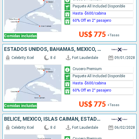
Paquete All Included Disponible
Hasta -$600/cabina
60% Off en 2° pasajero
US$ 775
+Tasas
Comidas incluidas
ESTADOS UNIDOS, BAHAMAS, MÉXICO, ISLAS CAIMÁN
Celebrity Xcel
8 d
Fort Lauderdale
09/01/2028
Crucero Premium
Paquete All Included Disponible
Hasta -$600/cabina
60% Off en 2° pasajero
US$ 775
+Tasas
Comidas incluidas
BELICE, MÉXICO, ISLAS CAIMÁN, ESTADOS UNIDOS
Celebrity Xcel
8 d
Fort Lauderdale
06/02/2028
Crucero Premium