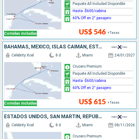
Paquete All Included Disponible
Hasta -$600/cabina
60% Off en 2° pasajero
US$ 546
+Tasas
Comidas incluidas
BAHAMAS, MÉXICO, ISLAS CAIMÁN, ESTADOS UNIDOS
Celebrity Xcel
8 d
Miami
24/01/2027
Crucero Premium
Paquete All Included Disponible
Hasta -$600/cabina
60% Off en 2° pasajero
US$ 615
+Tasas
Comidas incluidas
ESTADOS UNIDOS, SAN MARTÍN, REPÚBLICA DOMINICANA
Celebrity Xcel
8 d
Miami
08/11/2026
Crucero Premium