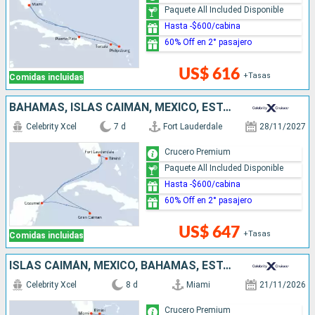
Paquete All Included Disponible
Hasta -$600/cabina
60% Off en 2° pasajero
US$ 616
+Tasas
Comidas incluidas
BAHAMAS, ISLAS CAIMÁN, MÉXICO, ESTADOS UNIDOS
Celebrity Xcel
7 d
Fort Lauderdale
28/11/2027
Crucero Premium
Paquete All Included Disponible
Hasta -$600/cabina
60% Off en 2° pasajero
US$ 647
+Tasas
Comidas incluidas
ISLAS CAIMÁN, MÉXICO, BAHAMAS, ESTADOS UNIDOS
Celebrity Xcel
8 d
Miami
21/11/2026
Crucero Premium