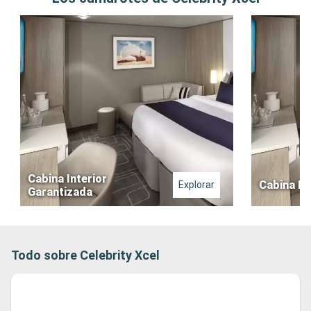
Cabina Interior
Cabina In
Explorar
Garantizada
Todo sobre Celebrity Xcel