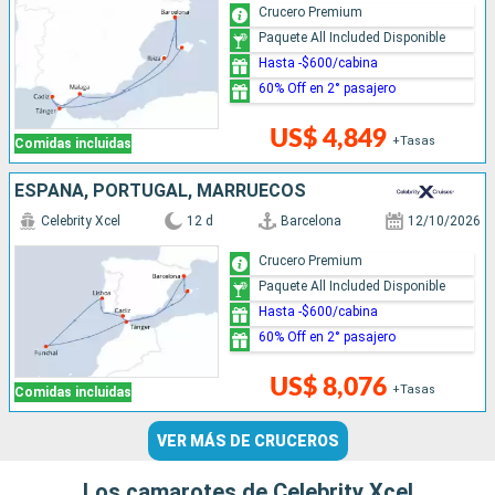
Crucero Premium
Paquete All Included Disponible
Hasta -$600/cabina
60% Off en 2° pasajero
US$ 4,849
+Tasas
Comidas incluidas
ESPAÑA, PORTUGAL, MARRUECOS
Celebrity Xcel
12 d
Barcelona
12/10/2026
Crucero Premium
Paquete All Included Disponible
Hasta -$600/cabina
60% Off en 2° pasajero
US$ 8,076
+Tasas
Comidas incluidas
VER MÁS DE CRUCEROS
Los camarotes de Celebrity Xcel