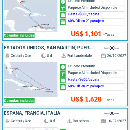
Crucero Premium
Paquete All Included Disponible
Hasta -$600/cabina
60% Off en 2° pasajero
US$ 1,101
+Tasas
Comidas incluidas
ESTADOS UNIDOS, SAN MARTÍN, PUERTO RICO, REPÚBLICA DOMINICANA
Celebrity Xcel
8 d
Fort Lauderdale
26/12/2027
Crucero Premium
Paquete All Included Disponible
Hasta -$600/cabina
60% Off en 2° pasajero
US$ 1,628
+Tasas
Comidas incluidas
ESPAÑA, FRANCIA, ITALIA
Celebrity Xcel
8 d
Barcelona
10/07/2027