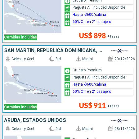
Crucero Premium
Paquete All Included Disponible
Hasta -$600/cabina
60% Off en 2° pasajero
US$ 898
+Tasas
Comidas incluidas
SAN MARTÍN, REPÚBLICA DOMINICANA, ESTADOS UNIDOS
Celebrity Xcel
8 d
Miami
20/12/2026
Crucero Premium
Paquete All Included Disponible
Hasta -$600/cabina
60% Off en 2° pasajero
US$ 911
+Tasas
Comidas incluidas
ARUBA, ESTADOS UNIDOS
Celebrity Xcel
9 d
Miami
28/11/2026