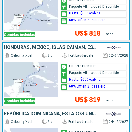
Paquete All Included Disponible
Hasta -$600/cabina
60% Off en 2° pasajero
US$ 818
+Tasas
Comidas incluidas
HONDURAS, MÉXICO, ISLAS CAIMÁN, ESTADOS UNIDOS
Celebrity Xcel
8 d
Fort Lauderdale
02/04/2028
Crucero Premium
Paquete All Included Disponible
Hasta -$600/cabina
60% Off en 2° pasajero
US$ 819
+Tasas
Comidas incluidas
REPÚBLICA DOMINICANA, ESTADOS UNIDOS, ANTIGUA Y BARBUDA, SAN MARTÍN
Celebrity Xcel
9 d
Fort Lauderdale
04/12/2027