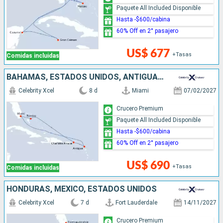
Paquete All Included Disponible
Hasta -$600/cabina
60% Off en 2° pasajero
US$ 677
+Tasas
Comidas incluidas
BAHAMAS, ESTADOS UNIDOS, ANTIGUA Y BARBUDA
Celebrity Xcel
8 d
Miami
07/02/2027
Crucero Premium
Paquete All Included Disponible
Hasta -$600/cabina
60% Off en 2° pasajero
US$ 690
+Tasas
Comidas incluidas
HONDURAS, MÉXICO, ESTADOS UNIDOS
Celebrity Xcel
7 d
Fort Lauderdale
14/11/2027
Crucero Premium