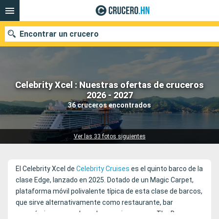
Encontrar un crucero
Celebrity Xcel : Nuestras ofertas de cruceros
Nuestros destinos
2026 - 2027
36 cruceros encontrados
Fecha de salida
Puertos
Compañías
Ver las 33 fotos siguientes
Buscar
El Celebrity Xcel de
Celebrity Cruises
es el quinto barco de la
clase Edge, lanzado en 2025. Dotado de un Magic Carpet,
plataforma móvil polivalente típica de esta clase de barcos,
que sirve alternativamente como restaurante, bar
panorámico y zona de embarque, innova con The Bazaar, un