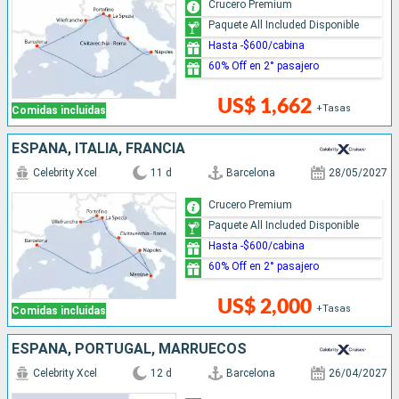
Crucero Premium
Paquete All Included Disponible
Hasta -$600/cabina
60% Off en 2° pasajero
US$ 1,662
+Tasas
Comidas incluidas
ESPAÑA, ITALIA, FRANCIA
Celebrity Xcel
11 d
Barcelona
28/05/2027
Crucero Premium
Paquete All Included Disponible
Hasta -$600/cabina
60% Off en 2° pasajero
US$ 2,000
+Tasas
Comidas incluidas
ESPAÑA, PORTUGAL, MARRUECOS
Celebrity Xcel
12 d
Barcelona
26/04/2027