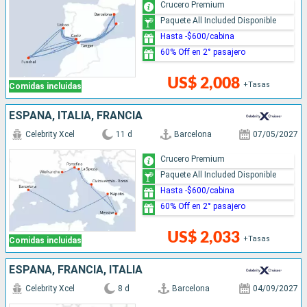
Crucero Premium
Paquete All Included Disponible
Hasta -$600/cabina
60% Off en 2° pasajero
US$ 2,008
+Tasas
Comidas incluidas
ESPAÑA, ITALIA, FRANCIA
Celebrity Xcel
11 d
Barcelona
07/05/2027
Crucero Premium
Paquete All Included Disponible
Hasta -$600/cabina
60% Off en 2° pasajero
US$ 2,033
+Tasas
Comidas incluidas
ESPAÑA, FRANCIA, ITALIA
Celebrity Xcel
8 d
Barcelona
04/09/2027