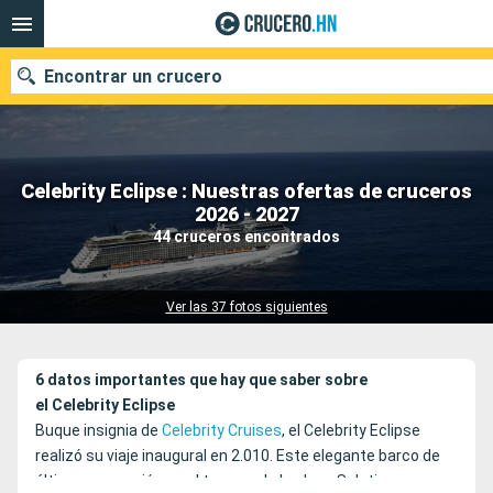
Encontrar un crucero
Celebrity Eclipse : Nuestras ofertas de cruceros
Nuestros destinos
2026 - 2027
44 cruceros encontrados
Fecha de salida
Puertos
Compañías
Ver las 37 fotos siguientes
Buscar
6 datos importantes que hay que saber sobre
el Celebrity Eclipse
Buque insignia de
Celebrity Cruises
, el Celebrity Eclipse
realizó su viaje inaugural en 2.010. Este elegante barco de
última generación es el tercero de la clase Solstice.