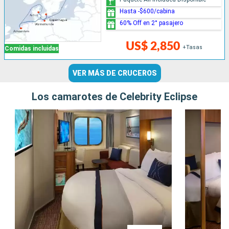
Hasta -$600/cabina
60% Off en 2° pasajero
US$ 2,850
+Tasas
Comidas incluidas
VER MÁS DE CRUCEROS
Los camarotes de Celebrity Eclipse