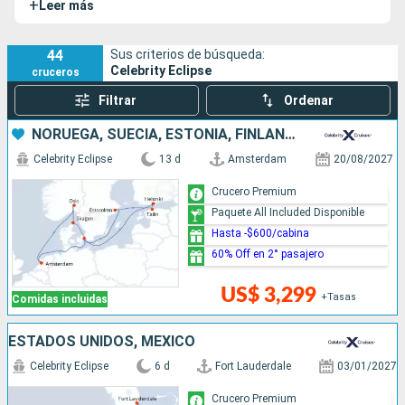
+
Leer más
44
Sus criterios de búsqueda:
Celebrity Eclipse
cruceros
Filtrar
Ordenar
NORUEGA, SUECIA, ESTONIA, FINLANDIA, DINAMARCA, PAISES BAJOS
Celebrity Eclipse
13 d
Amsterdam
20/08/2027
Crucero Premium
Paquete All Included Disponible
Hasta -$600/cabina
60% Off en 2° pasajero
US$ 3,299
+Tasas
Comidas incluidas
ESTADOS UNIDOS, MÉXICO
Celebrity Eclipse
6 d
Fort Lauderdale
03/01/2027
Crucero Premium