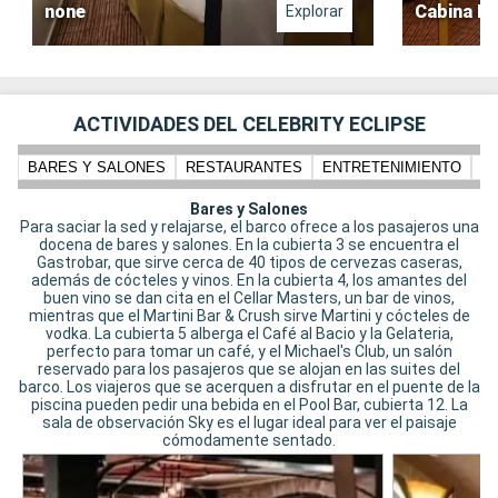
none
Cabina In
Explorar
ACTIVIDADES DEL CELEBRITY ECLIPSE
BARES Y SALONES
RESTAURANTES
ENTRETENIMIENTO
N
Bares y Salones
Para saciar la sed y relajarse, el barco ofrece a los pasajeros una
docena de bares y salones. En la cubierta 3 se encuentra el
Gastrobar, que sirve cerca de 40 tipos de cervezas caseras,
además de cócteles y vinos. En la cubierta 4, los amantes del
buen vino se dan cita en el Cellar Masters, un bar de vinos,
mientras que el Martini Bar & Crush sirve Martini y cócteles de
vodka. La cubierta 5 alberga el Café al Bacio y la Gelateria,
perfecto para tomar un café, y el Michael's Club, un salón
reservado para los pasajeros que se alojan en las suites del
barco. Los viajeros que se acerquen a disfrutar en el puente de la
piscina pueden pedir una bebida en el Pool Bar, cubierta 12. La
sala de observación Sky es el lugar ideal para ver el paisaje
cómodamente sentado.