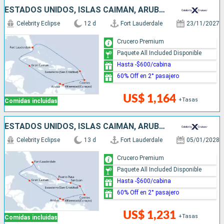
ESTADOS UNIDOS, ISLAS CAIMÁN, ARUBA, SANTA LUCIA
Celebrity Eclipse
12 d
Fort Lauderdale
23/11/2027
Crucero Premium
Paquete All Included Disponible
Hasta -$600/cabina
60% Off en 2° pasajero
US$ 1,164
+Tasas
Comidas incluidas
ESTADOS UNIDOS, ISLAS CAIMÁN, ARUBA, SANTA LUCIA, PUERTO RICO, REPÚBLICA DOMINICANA
Celebrity Eclipse
13 d
Fort Lauderdale
05/01/2028
Crucero Premium
Paquete All Included Disponible
Hasta -$600/cabina
60% Off en 2° pasajero
US$ 1,231
+Tasas
Comidas incluidas