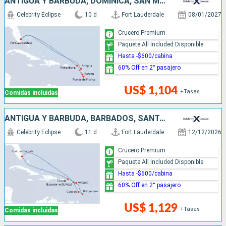
ANTIGUA Y BARBUDA, DOMINICA, SAN MARTÍN, ESTADOS UNIDOS
Celebrity Eclipse
10 d
Fort Lauderdale
08/01/2027
Crucero Premium
Paquete All Included Disponible
Hasta -$600/cabina
60% Off en 2° pasajero
US$ 1,104
+Tasas
Comidas incluidas
ANTIGUA Y BARBUDA, BARBADOS, SANTA LUCIA, ESTADOS UNIDOS
Celebrity Eclipse
11 d
Fort Lauderdale
12/12/2026
Crucero Premium
Paquete All Included Disponible
Hasta -$600/cabina
60% Off en 2° pasajero
US$ 1,129
+Tasas
Comidas incluidas