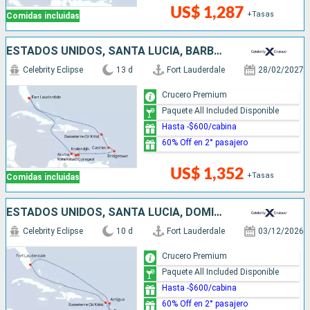
US$ 1,287
+Tasas
Comidas incluidas
ESTADOS UNIDOS, SANTA LUCIA, BARBADOS, ARUBA
Celebrity Eclipse
13 d
Fort Lauderdale
28/02/2027
Crucero Premium
Paquete All Included Disponible
Hasta -$600/cabina
60% Off en 2° pasajero
US$ 1,352
+Tasas
Comidas incluidas
ESTADOS UNIDOS, SANTA LUCIA, DOMINICA, ANTIGUA Y BARBUDA
Celebrity Eclipse
10 d
Fort Lauderdale
03/12/2026
Crucero Premium
Paquete All Included Disponible
Hasta -$600/cabina
60% Off en 2° pasajero