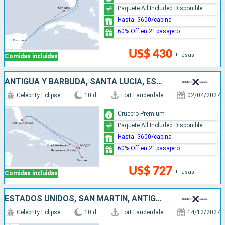
Paquete All Included Disponible
Hasta -$600/cabina
60% Off en 2° pasajero
US$ 430
+Tasas
Comidas incluidas
ANTIGUA Y BARBUDA, SANTA LUCIA, ESTADOS UNIDOS
Celebrity Eclipse
10 d
Fort Lauderdale
02/04/2027
Crucero Premium
Paquete All Included Disponible
Hasta -$600/cabina
60% Off en 2° pasajero
US$ 727
+Tasas
Comidas incluidas
ESTADOS UNIDOS, SAN MARTÍN, ANTIGUA Y BARBUDA, SANTA LUCIA
Celebrity Eclipse
10 d
Fort Lauderdale
14/12/2027