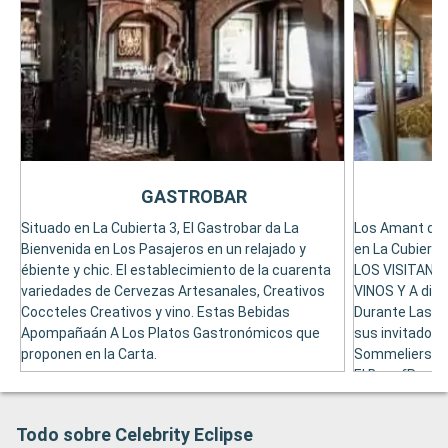
GASTROBAR
Situado en La Cubierta 3, El Gastrobar da La
Los Amant del 
Bienvenida en Los Pasajeros en un relajado y
en La Cubiert
ébiente y chic. El establecimiento de la cuarenta
LOS VISITANT
variedades de Cervezas Artesanales, Creativos
VINOS Y A disp
Coccteles Creativos y vino. Estas Bebidas
Durante Las Ca
Apompañaán A Los Platos Gastronómicos que
sus invitados l
proponen en la Carta.
Sommeliers. P
El Bar ofRece 
Todo sobre Celebrity Eclipse