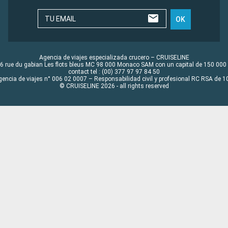
TU EMAIL
OK
Agencia de viajes especializada crucero – CRUISELINE
6 rue du gabian Les flots bleus MC 98 000 Monaco SAM con un capital de 150 000
contact tel : (00) 377 97 97 84 50
gencia de viajes n° 006 02 0007 – Responsabilidad civil y profesional RC RSA de
© CRUISELINE 2026 - all rights reserved