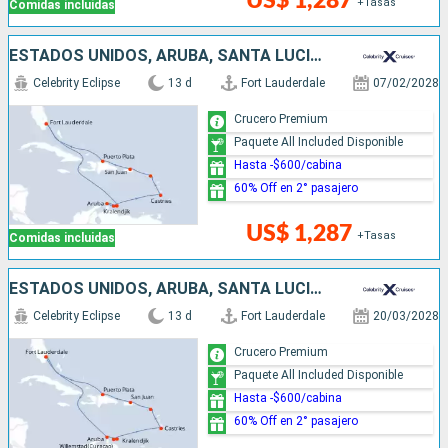
US$ 1,287
+Tasas
Comidas incluidas
ESTADOS UNIDOS, ARUBA, SANTA LUCIA, PUERTO RICO, REPÚBLICA DOMINICANA
Celebrity Eclipse
13 d
Fort Lauderdale
07/02/2028
Crucero Premium
Paquete All Included Disponible
Hasta -$600/cabina
60% Off en 2° pasajero
US$ 1,287
+Tasas
Comidas incluidas
ESTADOS UNIDOS, ARUBA, SANTA LUCIA, PUERTO RICO, REPÚBLICA DOMINICANA
Celebrity Eclipse
13 d
Fort Lauderdale
20/03/2028
Crucero Premium
Paquete All Included Disponible
Hasta -$600/cabina
60% Off en 2° pasajero