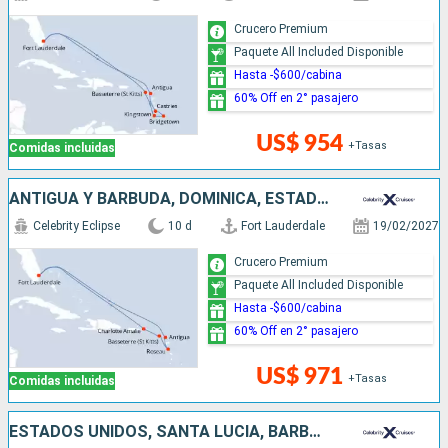
Crucero Premium
Paquete All Included Disponible
Hasta -$600/cabina
60% Off en 2° pasajero
US$ 954
+Tasas
Comidas incluidas
ANTIGUA Y BARBUDA, DOMINICA, ESTADOS UNIDOS
Celebrity Eclipse
10 d
Fort Lauderdale
19/02/2027
Crucero Premium
Paquete All Included Disponible
Hasta -$600/cabina
60% Off en 2° pasajero
US$ 971
+Tasas
Comidas incluidas
ESTADOS UNIDOS, SANTA LUCIA, BARBADOS, GRENADA, DOMINICA, SAN MARTÍN