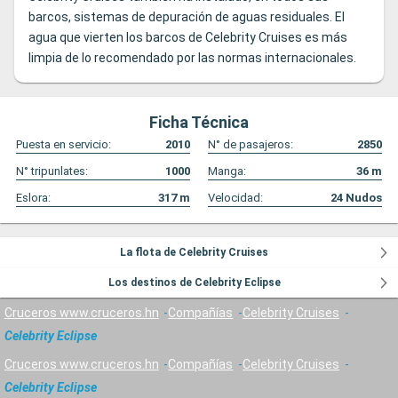
barcos, sistemas de depuración de aguas residuales. El
agua que vierten los barcos de Celebrity Cruises es más
limpia de lo recomendado por las normas internacionales.
Ficha Técnica
Puesta en servicio:
2010
N° de pasajeros:
2850
N° tripunlates:
1000
Manga:
36
m
Eslora:
317
m
Velocidad:
24
Nudos
La flota de Celebrity Cruises
Los destinos de Celebrity Eclipse
Cruceros www.cruceros.hn
Compañías
Celebrity Cruises
Celebrity Eclipse
Cruceros www.cruceros.hn
Compañías
Celebrity Cruises
Celebrity Eclipse