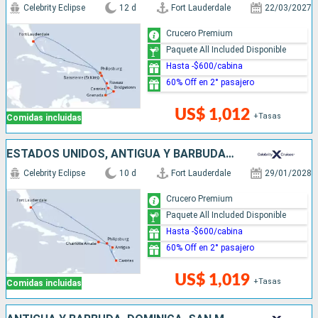
Celebrity Eclipse
12 d
Fort Lauderdale
22/03/2027
Crucero Premium
Paquete All Included Disponible
Hasta -$600/cabina
60% Off en 2° pasajero
US$ 1,012
+Tasas
Comidas incluidas
ESTADOS UNIDOS, ANTIGUA Y BARBUDA, SANTA LUCIA, SAN MARTÍN
Celebrity Eclipse
10 d
Fort Lauderdale
29/01/2028
Crucero Premium
Paquete All Included Disponible
Hasta -$600/cabina
60% Off en 2° pasajero
US$ 1,019
+Tasas
Comidas incluidas