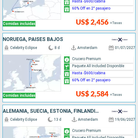
Hasta -$600/cabina
60% Off en 2° pasajero
US$ 2,456
+Tasas
Comidas incluidas
NORUEGA, PAISES BAJOS
Celebrity Eclipse
8 d
Amsterdam
01/07/2027
Crucero Premium
Paquete All Included Disponible
Hasta -$600/cabina
60% Off en 2° pasajero
US$ 2,584
+Tasas
Comidas incluidas
ALEMANIA, SUECIA, ESTONIA, FINLANDIA, DINAMARCA, PAISES BAJOS
Celebrity Eclipse
13 d
Amsterdam
19/06/2027
Crucero Premium
Paquete All Included Disponible