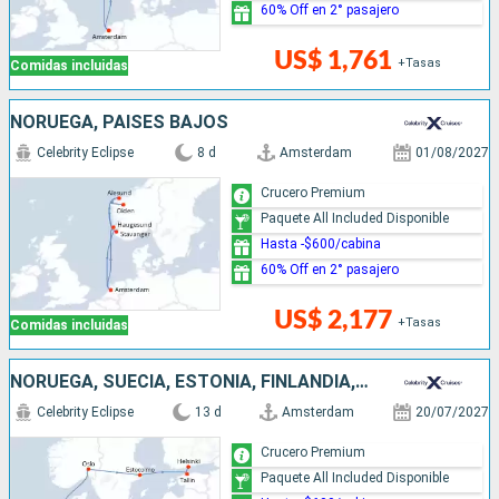
60% Off en 2° pasajero
US$ 1,761
+Tasas
Comidas incluidas
NORUEGA, PAISES BAJOS
Celebrity Eclipse
8 d
Amsterdam
01/08/2027
Crucero Premium
Paquete All Included Disponible
Hasta -$600/cabina
60% Off en 2° pasajero
US$ 2,177
+Tasas
Comidas incluidas
NORUEGA, SUECIA, ESTONIA, FINLANDIA, DINAMARCA, PAISES BAJOS
Celebrity Eclipse
13 d
Amsterdam
20/07/2027
Crucero Premium
Paquete All Included Disponible