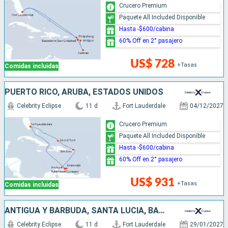
Crucero Premium
Paquete All Included Disponible
Hasta -$600/cabina
60% Off en 2° pasajero
US$ 728
+Tasas
Comidas incluidas
PUERTO RICO, ARUBA, ESTADOS UNIDOS
Celebrity Eclipse
11 d
Fort Lauderdale
04/12/2027
Crucero Premium
Paquete All Included Disponible
Hasta -$600/cabina
60% Off en 2° pasajero
US$ 931
+Tasas
Comidas incluidas
ANTIGUA Y BARBUDA, SANTA LUCIA, BARBADOS, SAN VINCENT Y LAS GRANADINAS, ESTADOS UNIDOS
Celebrity Eclipse
11 d
Fort Lauderdale
29/01/2027