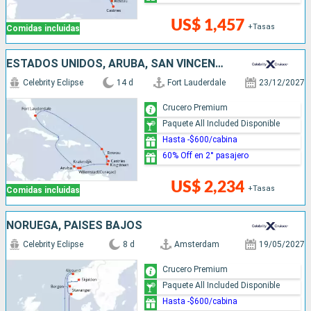
US$ 1,457
+Tasas
Comidas incluidas
ESTADOS UNIDOS, ARUBA, SAN VINCENT Y LAS GRANADINAS, DOMINICA, SANTA LUCIA
Celebrity Eclipse
14 d
Fort Lauderdale
23/12/2027
Crucero Premium
Paquete All Included Disponible
Hasta -$600/cabina
60% Off en 2° pasajero
US$ 2,234
+Tasas
Comidas incluidas
NORUEGA, PAISES BAJOS
Celebrity Eclipse
8 d
Amsterdam
19/05/2027
Crucero Premium
Paquete All Included Disponible
Hasta -$600/cabina