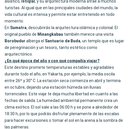
asiático,
Istiqlal
, y su arquitectura moderna atrae a muchos
turistas. Al igual que en las principales ciudades del mundo, la
vida cultural es intensa y permite estar entretenido en todo
momento.
En
Sumatra
, descubrirás la arquitectura islámica y colonial. El
original pueblo de
Minangkabau
también merece una visita.
Borobudur
alberga el
Santuario de Buda
, un templo que es lugar
de peregrinación y un tesoro, tanto estético como
arquitectónico.
¿En qué época del año y con qué compañía viajar?
Este destino promete temperaturas estables y agradables
durante todo el año, en Yakarta, por ejemplo, la media oscila
entre 26º y 30° C. La estación seca comienza en abril y termina
en octubre, dejando una estación húmeda sin lluvias
torrenciales. Este viaje te deja mucha libertad en cuanto a las
fechas de salida. La humedad ambiental permanente crea un
clima exótico. El sol sale a las 06:00 h y se pone a alrededor de
18:30 h, por lo que podrás disfrutar plenamente de las escalas
para hacer excursiones o tomar el sol en la arena a la sombra de
las palmeras.