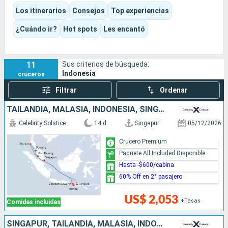
contrastes culturales, entre arrecifes, tradiciones locales,
Los itinerarios
Consejos
Top experiencias
cocina picante, paisajes volcánicos y grandes lugares
espirituales.
¿Cuándo ir?
Hot spots
Les encantó
Según el itinerario, la experiencia puede ser de sol y playa,
cultural, naturalista, lujosa o estar claramente orientada a
expediciones por los archipiélagos más aislados.
11
Sus criterios de búsqueda:
Indonesia
cruceros
Filtrar
Ordenar
TAILANDIA, MALASIA, INDONESIA, SINGAPUR
Celebrity Solstice
14 d
Singapur
05/12/2026
Crucero Premium
Paquete All Included Disponible
Hasta -$600/cabina
60% Off en 2° pasajero
US$ 2,053
+Tasas
Comidas incluidas
SINGAPUR, TAILANDIA, MALASIA, INDONESIA