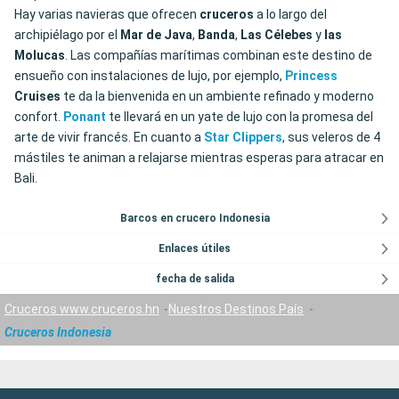
Hay varias navieras que ofrecen
cruceros
a lo largo del
archipiélago por el
Mar de Java
,
Banda
,
Las
Célebes
y
las
Molucas
. Las compañías marítimas combinan este destino de
ensueño con instalaciones de lujo, por ejemplo,
Princess
Cruises
te da la bienvenida en un ambiente refinado y moderno
confort.
Ponant
te llevará en un yate de lujo con la promesa del
arte de vivir francés. En cuanto a
Star
Clippers
, sus veleros de 4
mástiles te animan a relajarse mientras esperas para atracar en
Bali.
Barcos en crucero Indonesia
Enlaces útiles
fecha de salida
Cruceros www.cruceros.hn
Nuestros Destinos País
Cruceros Indonesia