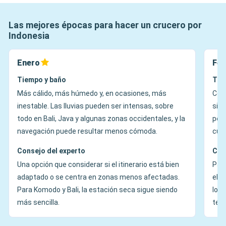
Las mejores épocas para hacer un crucero por
Indonesia
Enero
Feb
Tiempo y baño
Tie
Más cálido, más húmedo y, en ocasiones, más
Cond
inestable. Las lluvias pueden ser intensas, sobre
sigu
todo en Bali, Java y algunas zonas occidentales, y la
perí
navegación puede resultar menos cómoda.
cuan
Consejo del experto
Con
Una opción que considerar si el itinerario está bien
Para
adaptado o se centra en zonas menos afectadas.
elig
Para Komodo y Bali, la estación seca sigue siendo
los 
más sencilla.
temp