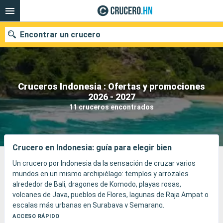
Encontrar un crucero
Cruceros Indonesia : Ofertas y promociones
Nuestros destinos
2026 - 2027
11 cruceros encontrados
Fecha de salida
Puertos
Compañías
Crucero en Indonesia: guía para elegir bien
Buscar
Un crucero por Indonesia da la sensación de cruzar varios
mundos en un mismo archipiélago: templos y arrozales
alrededor de Bali, dragones de Komodo, playas rosas,
volcanes de Java, pueblos de Flores, lagunas de Raja Ampat o
escalas más urbanas en Surabaya y Semarang.
El viaje se disfruta tanto en el mar como a través de los
ACCESO RÁPIDO