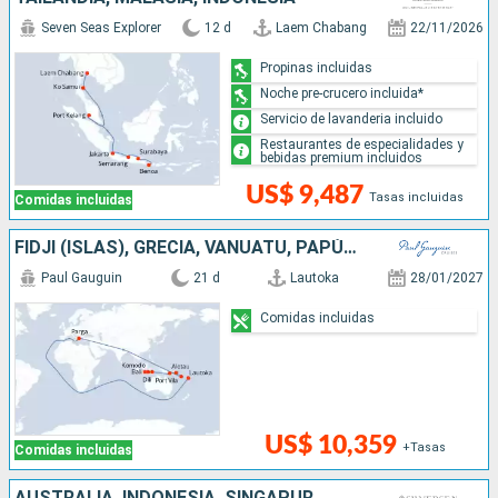
Seven Seas Explorer
12 d
Laem Chabang
22/11/2026
Propinas incluidas
Noche pre-crucero incluida*
Servicio de lavanderia incluido
Restaurantes de especialidades y
bebidas premium incluidos
US$ 9,487
Tasas incluidas
Comidas incluidas
FIDJI (ISLAS), GRECIA, VANUATU, PAPÚA NUEVA GUINEA, INDONESIA
Paul Gauguin
21 d
Lautoka
28/01/2027
Comidas incluidas
US$ 10,359
+Tasas
Comidas incluidas
AUSTRALIA, INDONESIA, SINGAPUR