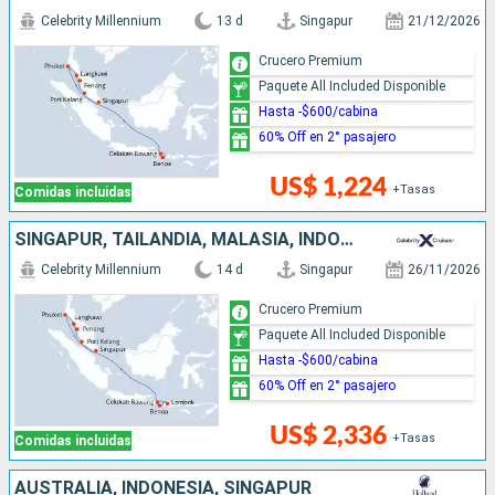
Celebrity Millennium
13 d
Singapur
21/12/2026
Crucero Premium
Paquete All Included Disponible
Hasta -$600/cabina
60% Off en 2° pasajero
US$ 1,224
+Tasas
Comidas incluidas
SINGAPUR, TAILANDIA, MALASIA, INDONESIA
Celebrity Millennium
14 d
Singapur
26/11/2026
Crucero Premium
Paquete All Included Disponible
Hasta -$600/cabina
60% Off en 2° pasajero
US$ 2,336
+Tasas
Comidas incluidas
AUSTRALIA, INDONESIA, SINGAPUR