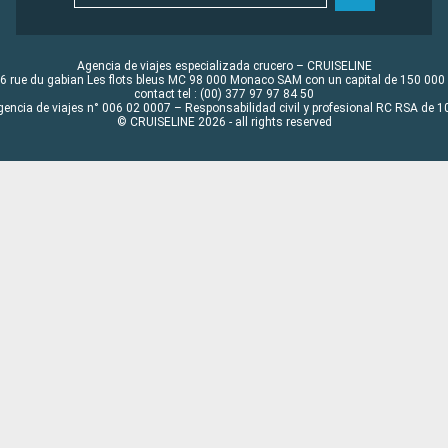
Agencia de viajes especializada crucero – CRUISELINE
6 rue du gabian Les flots bleus MC 98 000 Monaco SAM con un capital de 150 000
contact tel : (00) 377 97 97 84 50
gencia de viajes n° 006 02 0007 – Responsabilidad civil y profesional RC RSA de
© CRUISELINE 2026 - all rights reserved