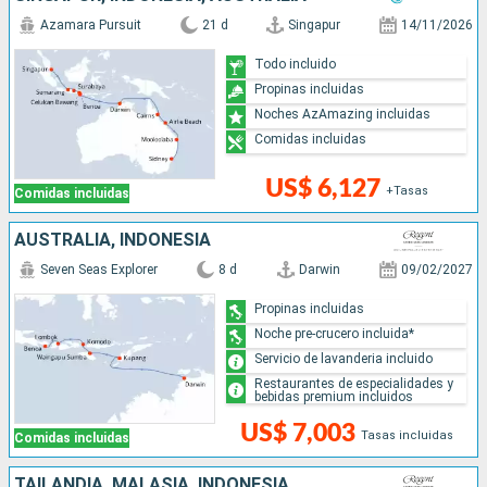
Azamara Pursuit
21 d
Singapur
14/11/2026
Todo incluido
Propinas incluidas
Noches AzAmazing incluidas
Comidas incluidas
US$ 6,127
+Tasas
Comidas incluidas
AUSTRALIA, INDONESIA
Seven Seas Explorer
8 d
Darwin
09/02/2027
Propinas incluidas
Noche pre-crucero incluida*
Servicio de lavanderia incluido
Restaurantes de especialidades y
bebidas premium incluidos
US$ 7,003
Tasas incluidas
Comidas incluidas
TAILANDIA, MALASIA, INDONESIA