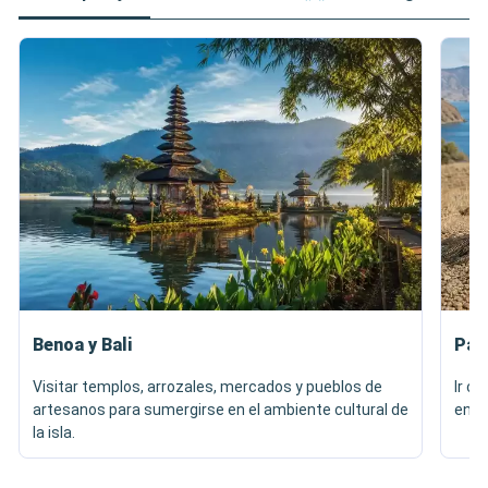
Benoa y Bali
Par
Visitar templos, arrozales, mercados y pueblos de
Ir c
artesanos para sumergirse en el ambiente cultural de
ento
la isla.