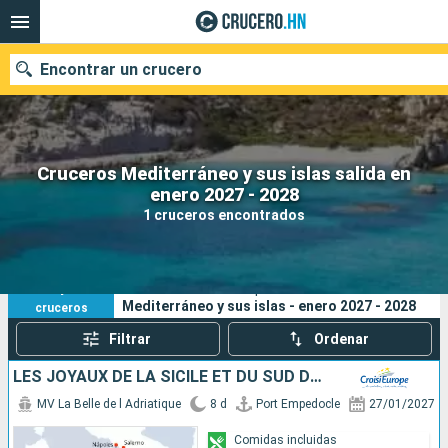
Encontrar un crucero
Cruceros Mediterráneo y sus islas salida en
Nuestros destinos
enero 2027 - 2028
1 cruceros encontrados
Fecha de salida
Puertos
Compañías
1
Sus criterios de búsqueda:
Mediterráneo y sus islas - enero 2027 - 2028
cruceros
Buscar
Filtrar
Ordenar
LES JOYAUX DE LA SICILE ET DU SUD DE L'ITALIE
MV La Belle de l Adriatique
8 d
Port Empedocle
27/01/2027
Comidas incluidas