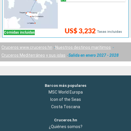
US$ 3,232
Tasas incluidas
Comidas incluidas
Cruceros www.cruceros.hn
Nuestros destinos marítimos
Cruceros Mediterráneo y sus islas
Salida en enero 2027 - 2028
Barcos más populares
MSC World Europa
Icon of the Seas
Costa Toscana
Cruceros.hn
¿Quiénes somos?