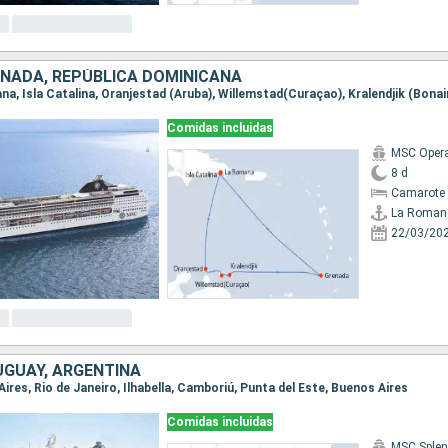
ENADA, REPÚBLICA DOMINICANA
Comidas incluidas
MSC Oper
8 d
Camarote 
La Roman
22/03/20
UGUAY, ARGENTINA
 Aires, Rio de Janeiro, Ilhabella, Camboriú, Punta del Este, Buenos Aires
Comidas incluidas
MSC Splen