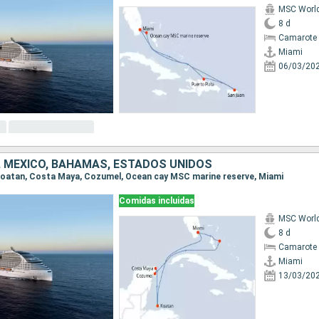
MSC Worl
8 d
Camarote 
Miami
06/03/20
 MÉXICO, BAHAMAS, ESTADOS UNIDOS
, Roatan, Costa Maya, Cozumel, Ocean cay MSC marine reserve, Miami
Comidas incluidas
MSC Worl
8 d
Camarote 
Miami
13/03/20