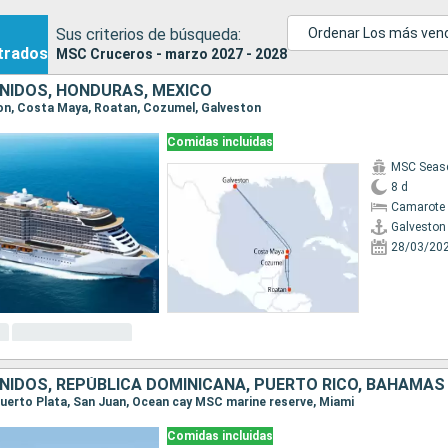
Sus criterios de búsqueda:
Ordenar Los más ven
trados
MSC Cruceros - marzo 2027 - 2028
NIDOS, HONDURAS, MÉXICO
ston, Costa Maya, Roatan, Cozumel, Galveston
Comidas incluidas
MSC Seas
8 d
Camarote 
Galveston
28/03/20
NIDOS, REPÚBLICA DOMINICANA, PUERTO RICO, BAHAMAS
 Puerto Plata, San Juan, Ocean cay MSC marine reserve, Miami
Comidas incluidas