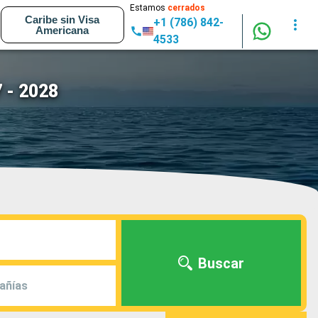
Estamos
cerrados
Caribe sin Visa
+1 (786) 842-
Americana
4533
 - 2028
Buscar
añías