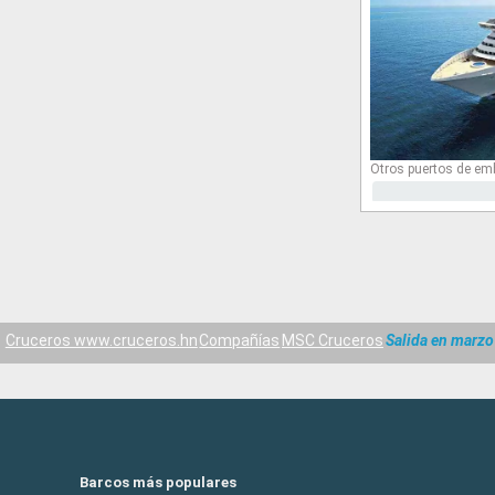
Otros puertos de em
Cruceros www.cruceros.hn
Compañías
MSC Cruceros
Salida en marzo
Barcos más populares