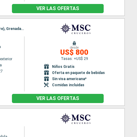
VER LAS OFERTAS
Itinerario : La Romana, Isla Catalina, Oranjestad (Aruba), Willemstad(Curaçao), Kralendjik (Bonaire), Grenada, La Romana
a
desde
US$ 800
Tasas: +US$ 29
exterior
a
Niños Gratis
27
Oferta en paquete de bebidas
Sin visa americana*
Comidas incluidas
VER LAS OFERTAS
dida