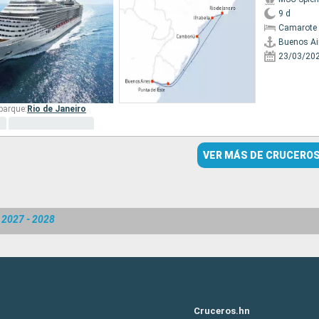
9 d
Camarote 
Buenos Ai
23/03/20
barque:
Rio de Janeiro
VER MÁS DE CRUCERO
 2027 - 2028
Cruceros.hn