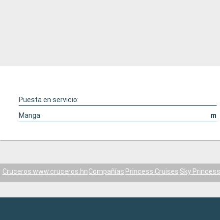
Puesta en servicio:
Manga:
m
Cruceros www.cruceros.hn
Compañías
Princess Cruises
Sky Princes