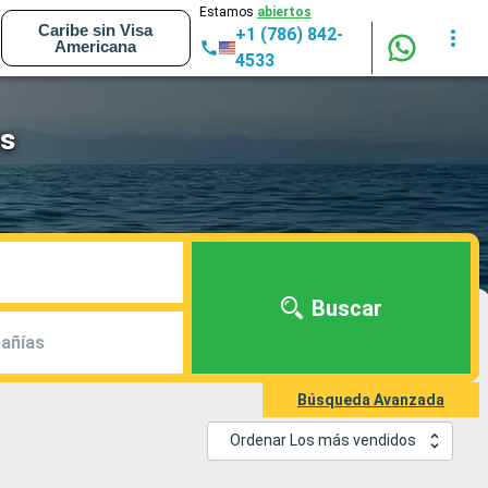
Estamos
abiertos
Caribe sin Visa
+1 (786) 842-
Americana
4533
ss
Buscar
añías
Búsqueda Avanzada
Ordenar Los más vendidos