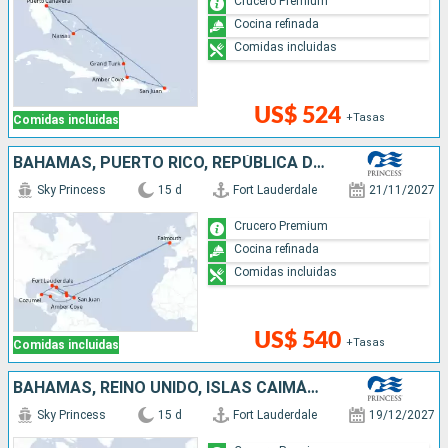
Crucero Premium
Cocina refinada
Comidas incluidas
US$ 524
+Tasas
Comidas incluidas
BAHAMAS, PUERTO RICO, REPÚBLICA DOMINICANA, REINO UNIDO, ISLAS CAIMÁN, MÉXICO, ESTADOS UNIDOS
Sky Princess
15 d
Fort Lauderdale
21/11/2027
Crucero Premium
Cocina refinada
Comidas incluidas
US$ 540
+Tasas
Comidas incluidas
BAHAMAS, REINO UNIDO, ISLAS CAIMÁN, MÉXICO, ESTADOS UNIDOS, REPÚBLICA DOMINICANA, PUERTO RICO
Sky Princess
15 d
Fort Lauderdale
19/12/2027