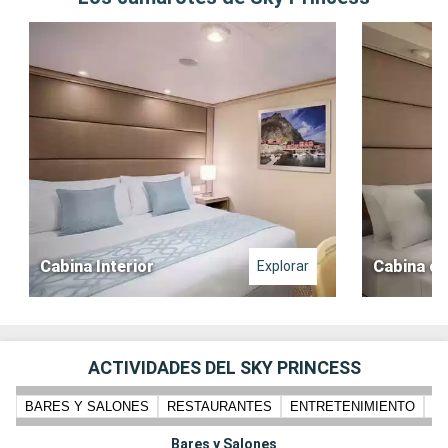
Cabina Interior
Cabina co
Explorar
ACTIVIDADES DEL SKY PRINCESS
BARES Y SALONES
RESTAURANTES
ENTRETENIMIENTO
N
Bares y Salones