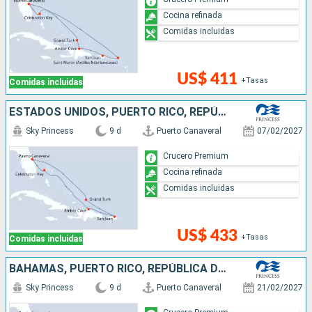
Cocina refinada
Comidas incluidas
US$ 411
+Tasas
Comidas incluidas
ESTADOS UNIDOS, PUERTO RICO, REPÚBLICA DOMINICANA, BAHAMAS
Sky Princess
9 d
Puerto Canaveral
07/02/2027
Crucero Premium
Cocina refinada
Comidas incluidas
US$ 433
+Tasas
Comidas incluidas
BAHAMAS, PUERTO RICO, REPÚBLICA DOMINICANA, ESTADOS UNIDOS
Sky Princess
9 d
Puerto Canaveral
21/02/2027