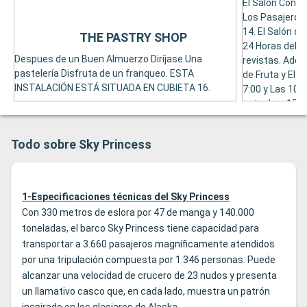
El Salón Conci
Los Pasajeros 
14. El Salón d
THE PASTRY SHOP
24 Horas del Dí
Despues de un Buen Almuerzo Diríjase Una
revistas. Ade
pastelería Disfruta de un franqueo. ESTA
de Fruta y El 
INSTALACIÓN ESTÁ SITUADA EN CUBIETA 16.
7:00 y Las 10:0
entre Las 17: 
Disponible qu
Excursiones in
Todo sobre Sky Princess
restauradores
Especializa Del
conserje de El 
1-Especificaciones técnicas del Sky Princess
Con 330 metros de eslora por 47 de manga y 140.000
toneladas, el barco Sky Princess tiene capacidad para
transportar a 3.660 pasajeros magníficamente atendidos
por una tripulación compuesta por 1.346 personas. Puede
alcanzar una velocidad de crucero de 23 nudos y presenta
un llamativo casco que, en cada lado, muestra un patrón