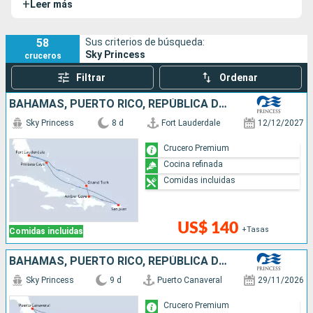
+
Leer más
barco de la clase Royal, tras el
Royal Princess
, el
Regal
Princess
y el
Majestic Princess
, se une a sus tres buques
hermanos para, durante todo el año y realizando
58
Sus criterios de búsqueda:
Sky Princess
cruceros
fantásticas escalas, recorrer el Paso Interior de Alaska.
Filtrar
Ordenar
BAHAMAS, PUERTO RICO, REPÚBLICA DOMINICANA, ESTADOS UNIDOS
Sky Princess
8 d
Fort Lauderdale
12/12/2027
Crucero Premium
Cocina refinada
Comidas incluidas
US$ 140
+Tasas
Comidas incluidas
BAHAMAS, PUERTO RICO, REPÚBLICA DOMINICANA, ESTADOS UNIDOS
Sky Princess
9 d
Puerto Canaveral
29/11/2026
Crucero Premium