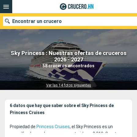
Encontrar un crucero
Sky Princess : Nuestras ofertas de cruceros
Nuestros destinos
2026 - 2027
58 cruceros encontrados
Fecha de salida
Puertos
Compañías
Ver las 14 fotos siguientes
Buscar
6 datos que hay que saber sobre el Sky Princess de
Princess Cruises
Propiedad de
Princess Cruises
, el Sky Princess es un
magnífico barco de crucero construido en 2.019. Cuarto