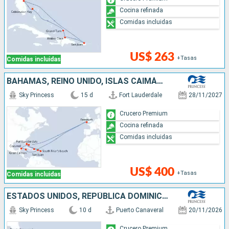
Cocina refinada
Comidas incluidas
US$ 263
+Tasas
Comidas incluidas
BAHAMAS, REINO UNIDO, ISLAS CAIMÁN, MÉXICO, ESTADOS UNIDOS, PUERTO RICO, REPÚBLICA DOMINICANA
Sky Princess
15 d
Fort Lauderdale
28/11/2027
Crucero Premium
Cocina refinada
Comidas incluidas
US$ 400
+Tasas
Comidas incluidas
ESTADOS UNIDOS, REPÚBLICA DOMINICANA, PUERTO RICO, SAN MARTÍN, BAHAMAS
Sky Princess
10 d
Puerto Canaveral
20/11/2026
Crucero Premium