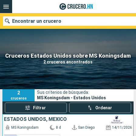
Encontrar un crucero
Nuestros destinos
Cruceros Estados Unidos sobre MS Koningsdam
2 cruceros encontrados
Fecha de salida
Puertos
Compañías
2
Sus criterios de búsqueda:
Buscar
MS Koningsdam - Estados Unidos
cruceros
Filtrar
Ordenar
ESTADOS UNIDOS, MÉXICO
MS Koningsdam
8 d
San Diego
14/11/2026