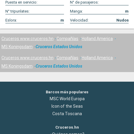
Puesta en servicio:
N° de pasajeros:
N° tripunlates:
Manga:
m
Eslora:
m
Velocidad:
Nudos
Cruceros www.cruceros.hn
Compañías
Holland America
MS Koningsdam
Cruceros Estados Unidos
Cruceros www.cruceros.hn
Compañías
Holland America
MS Koningsdam
Cruceros Estados Unidos
Barcos más populares
MSC World Europa
Icon of the Seas
Costa Toscana
Cruceros.hn