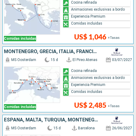
Cocina refinada
Animaciones exclusivas a bordo
Experiencia Premium
Comidas incluidas
US$ 1,046
+Tasas
Comidas incluidas
MONTENEGRO, GRECIA, ITALIA, FRANCIA, ESPAÑA
MS Oosterdam
15 d
El Pireo Atenas
03/07/2027
Cocina refinada
Animaciones exclusivas a bordo
Experiencia Premium
Comidas incluidas
US$ 2,485
+Tasas
Comidas incluidas
ESPAÑA, MALTA, TURQUÍA, MONTENEGRO, GRECIA, ITALIA
MS Oosterdam
15 d
Barcelona
26/06/2027