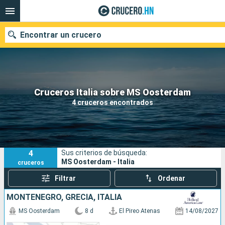
Encontrar un crucero
Nuestros destinos
Cruceros Italia sobre MS Oosterdam
4 cruceros encontrados
Fecha de salida
Puertos
Compañías
4
Sus criterios de búsqueda:
Buscar
MS Oosterdam - Italia
cruceros
Filtrar
Ordenar
MONTENEGRO, GRECIA, ITALIA
MS Oosterdam
8 d
El Pireo Atenas
14/08/2027