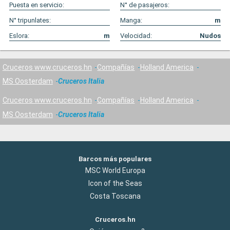
Puesta en servicio:
N° de pasajeros:
N° tripunlates:
Manga:
m
Eslora:
m
Velocidad:
Nudos
Cruceros www.cruceros.hn
Compañías
Holland America
MS Oosterdam
Cruceros Italia
Cruceros www.cruceros.hn
Compañías
Holland America
MS Oosterdam
Cruceros Italia
Barcos más populares
MSC World Europa
Icon of the Seas
Costa Toscana
Cruceros.hn