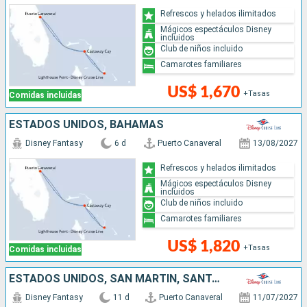
Refrescos y helados ilimitados
Mágicos espectáculos Disney
incluidos
Club de niños incluido
Camarotes familiares
US$ 1,670
+Tasas
Comidas incluidas
ESTADOS UNIDOS, BAHAMAS
Disney Fantasy
6 d
Puerto Canaveral
13/08/2027
Refrescos y helados ilimitados
Mágicos espectáculos Disney
incluidos
Club de niños incluido
Camarotes familiares
US$ 1,820
+Tasas
Comidas incluidas
ESTADOS UNIDOS, SAN MARTÍN, SANTA LUCIA, ANTIGUA Y BARBUDA, PUERTO RICO, BAHAMAS
Disney Fantasy
11 d
Puerto Canaveral
11/07/2027