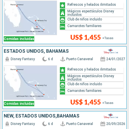
Refrescos y helados ilimitados
Mágicos espectáculos Disney
incluidos
Club de niños incluido
Camarotes familiares
US$ 1,455
+Tasas
Comidas incluidas
ESTADOS UNIDOS, BAHAMAS
Disney Fantasy
6 d
Puerto Canaveral
24/01/2027
Refrescos y helados ilimitados
Mágicos espectáculos Disney
incluidos
Club de niños incluido
Camarotes familiares
US$ 1,455
+Tasas
Comidas incluidas
NEW, ESTADOS UNIDOS,BAHAMAS
Disney Fantasy
6 d
Puerto Canaveral
20/09/2026