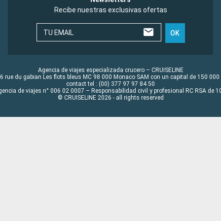
Recibe nuestras exclusivas ofertas
TU EMAIL
OK
Agencia de viajes especializada crucero – CRUISELINE
6 rue du gabian Les flots bleus MC 98 000 Monaco SAM con un capital de 150 000
contact tel : (00) 377 97 97 84 50
gencia de viajes n° 006 02 0007 – Responsabilidad civil y profesional RC RSA de
© CRUISELINE 2026 - all rights reserved