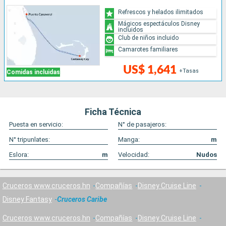
Refrescos y helados ilimitados
Mágicos espectáculos Disney
incluidos
Club de niños incluido
Camarotes familiares
US$ 1,641
+Tasas
Comidas incluidas
Ficha Técnica
Puesta en servicio:
N° de pasajeros:
N° tripunlates:
Manga:
m
Eslora:
m
Velocidad:
Nudos
Cruceros www.cruceros.hn
Compañías
Disney Cruise Line
Disney Fantasy
Cruceros Caribe
Cruceros www.cruceros.hn
Compañías
Disney Cruise Line