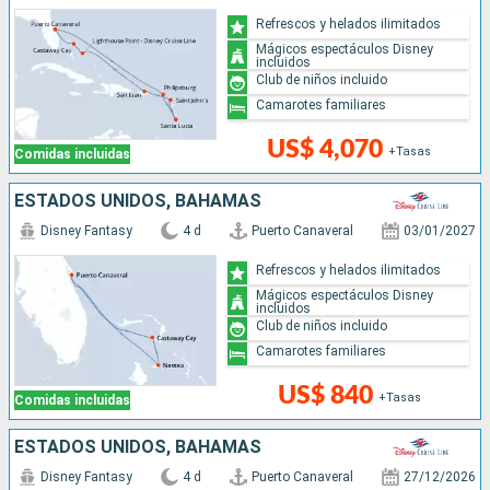
Refrescos y helados ilimitados
Mágicos espectáculos Disney
incluidos
Club de niños incluido
Camarotes familiares
US$ 4,070
+Tasas
Comidas incluidas
ESTADOS UNIDOS, BAHAMAS
Disney Fantasy
4 d
Puerto Canaveral
03/01/2027
Refrescos y helados ilimitados
Mágicos espectáculos Disney
incluidos
Club de niños incluido
Camarotes familiares
US$ 840
+Tasas
Comidas incluidas
ESTADOS UNIDOS, BAHAMAS
Disney Fantasy
4 d
Puerto Canaveral
27/12/2026