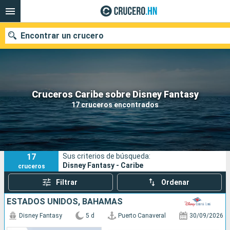
Encontrar un crucero
Nuestros destinos
Cruceros Caribe sobre Disney Fantasy
17 cruceros encontrados
Fecha de salida
Puertos
Compañías
17
Sus criterios de búsqueda:
Buscar
Disney Fantasy - Caribe
cruceros
Filtrar
Ordenar
ESTADOS UNIDOS, BAHAMAS
Disney Fantasy
5 d
Puerto Canaveral
30/09/2026