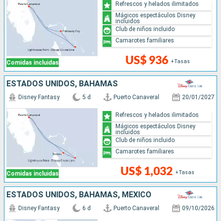
Refrescos y helados ilimitados
Mágicos espectáculos Disney
incluidos
Club de niños incluido
Camarotes familiares
US$ 936
+Tasas
Comidas incluidas
ESTADOS UNIDOS, BAHAMAS
Disney Fantasy
5 d
Puerto Canaveral
20/01/2027
Refrescos y helados ilimitados
Mágicos espectáculos Disney
incluidos
Club de niños incluido
Camarotes familiares
US$ 1,032
+Tasas
Comidas incluidas
ESTADOS UNIDOS, BAHAMAS, MÉXICO
Disney Fantasy
6 d
Puerto Canaveral
09/10/2026