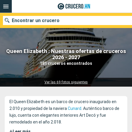
Encontrar un crucero
Queen Elizabeth : Nuestras ofertas de cruceros
Nuestros destinos
2026 - 2027
181 cruceros encontrados
Fecha de salida
Puertos
Compañías
Ver las 69 fotos siguientes
Buscar
El Queen Elizabeth es un barco de crucero inaugurado en
2.010 y propiedad de la naviera
Cunard
. Auténtico barco de
lujo, cuenta con elegantes interiores Art Decó y fue
remodelado en el año 2.018.
+
Leer más