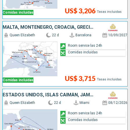
US$ 3,206
Tasas incluidas
Comidas incluidas
MALTA, MONTENEGRO, CROACIA, GRECIA, ITALIA, FRANCIA, ESPAÑA
Queen Elizabeth
22 d
Barcelona
10/09/2027
Room service las 24h
Comidas incluidas
US$ 3,715
Tasas incluidas
Comidas incluidas
ESTADOS UNIDOS, ISLAS CAIMÁN, JAMAICA, HONDURAS, MÉXICO, PUERTO RICO, ANTIGUA Y BARBUDA, SANTA LUCIA, BARBADOS, SAN MARTÍN
Queen Elizabeth
22 d
Miami
08/12/2026
Room service las 24h
Comidas incluidas