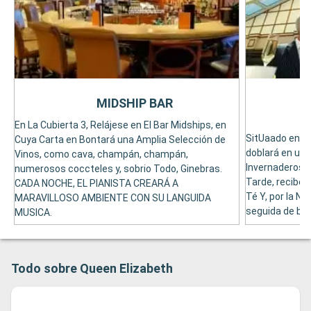
MIDSHIP BAR
T
En La Cubierta 3, Relájese en El Bar Midships, en
SitUaado en La
Cuya Carta en Bontará una Amplia Selección de
doblará en un J
Vinos, como cava, champán, champán,
Invernaderos V
numerosos coccteles y, sobrio Todo, Ginebras.
Tarde, recibe 
CADA NOCHE, EL PIANISTA CREARÁ A
Té Y, por la N
MARAVILLOSO AMBIENTE CON SU LANGUIDA
seguida de bail
MUSICA.
Todo sobre Queen Elizabeth