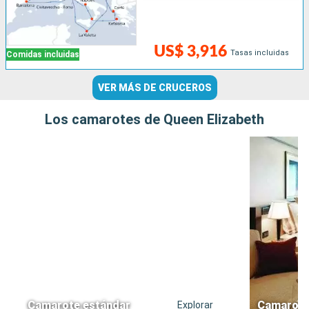
US$ 3,916
Tasas incluidas
Comidas incluidas
VER MÁS DE CRUCEROS
Los camarotes de Queen Elizabeth
Camarote estándar
Camarote 
Explorar