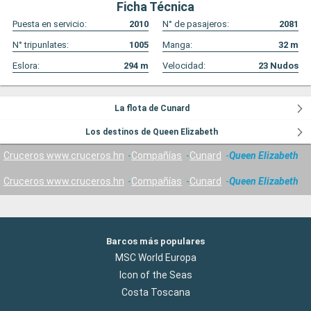
Ficha Técnica
Puesta en servicio:
2010
N° de pasajeros:
2081
N° tripunlates:
1005
Manga:
32
m
Eslora:
294
m
Velocidad:
23
Nudos
La flota de Cunard
Los destinos de Queen Elizabeth
Cruceros www.cruceros.hn
Compañías
Cunard
Queen Elizabeth
Cruceros www.cruceros.hn
Compañías
Cunard
Queen Elizabeth
Barcos más populares
MSC World Europa
Icon of the Seas
Costa Toscana