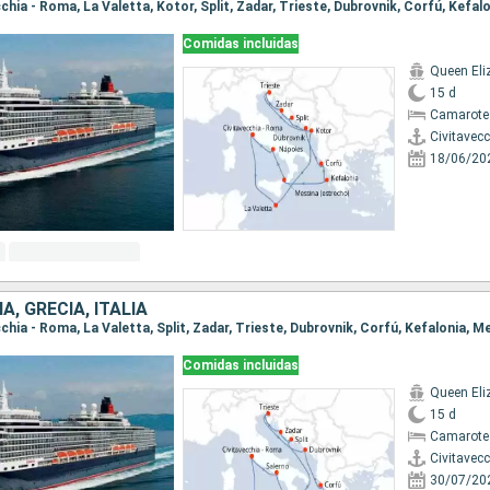
Comidas incluidas
Queen Eli
15 d
Camarote
Civitavec
18/06/20
A, GRECIA, ITALIA
Comidas incluidas
Queen Eli
15 d
Camarote
Civitavec
30/07/20