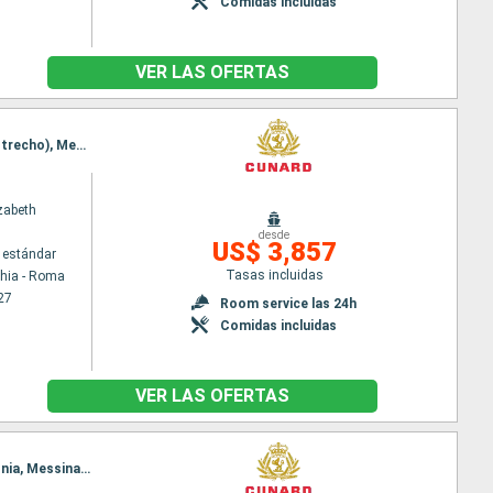
Comidas incluidas
VER LAS OFERTAS
Itinerario : Civitavecchia - Roma, La Spezia, Genova, Villefranche, Ajaccio, Barcelona, Messina (estrecho), Messine, El Pireo Atenas, Estrecho de Dardanelos, Estambul, Estrecho de Dardanelos, Kusadasi, Rodas, Katakolon, Messina (estrecho), Civitavecchia - Roma
zabeth
desde
US$ 3,857
 estándar
Tasas incluidas
chia - Roma
27
Room service las 24h
Comidas incluidas
VER LAS OFERTAS
Itinerario : Civitavecchia - Roma, La Valetta, Kotor, Split, Zadar, Trieste, Dubrovnik, Corfú, Kefalonia, Messina (estrecho), Nápoles, Civitavecchia - Roma, Barcelona, Marsella, Calvi, La Spezia, Civitavecchia - Roma