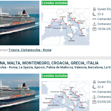
Comidas incluidas
Queen Eli
22 d
Camarote
Civitavec
18/06/20
arque:
Trieste,
Civitavecchia - Roma
ÑA, MALTA, MONTENEGRO, CROACIA, GRECIA, ITALIA
Comidas incluidas
Queen Eli
22 d
Camarote
Civitavec
03/09/20