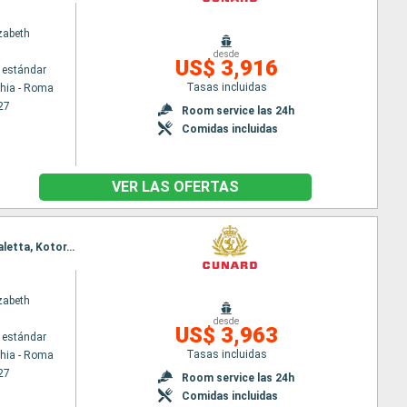
zabeth
desde
US$ 3,916
 estándar
Tasas incluidas
chia - Roma
27
Room service las 24h
Comidas incluidas
VER LAS OFERTAS
Itinerario : Civitavecchia - Roma, La Spezia, Ajaccio, Palma de Mallorca, Valencia, Barcelona, La Valetta, Kotor, Split, Zadar, Trieste, Dubrovnik, Corfú, Kefalonia, Messina (estrecho), Nápoles, Civitavecchia - Roma
zabeth
desde
US$ 3,963
 estándar
Tasas incluidas
chia - Roma
27
Room service las 24h
Comidas incluidas