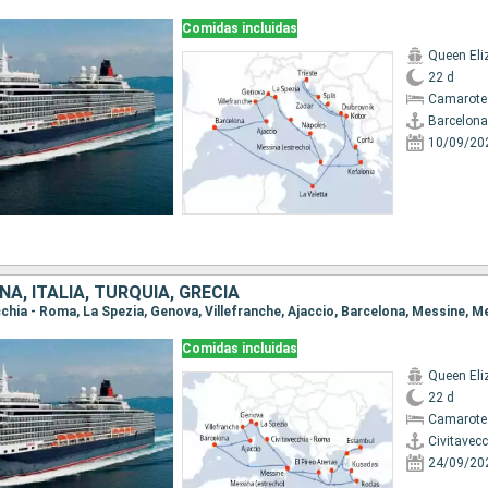
Comidas incluidas
Queen Eli
22 d
Camarote
Barcelona
10/09/20
ÑA, ITALIA, TURQUÍA, GRECIA
Comidas incluidas
Queen Eli
22 d
Camarote
Civitavec
24/09/20