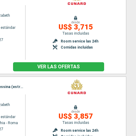
zabeth
desde
US$ 3,715
 estándar
Tasas incluidas
27
Room service las 24h
Comidas incluidas
VER LAS OFERTAS
Itinerario : Civitavecchia - Roma, La Spezia, Genova, Villefranche, Ajaccio, Barcelona, Messine, Messina (estrecho), El Pireo Atenas, Estrecho de Dardanelos, Estambul, Estrecho de Dardanelos, Kusadasi, Rodas, Katakolon, Messina (estrecho), Civitavecchia - Roma
zabeth
desde
US$ 3,857
 estándar
Tasas incluidas
chia - Roma
27
Room service las 24h