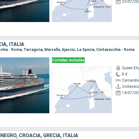
23/07/20
IA, ITALIA
ecchia - Roma, Tarragona, Marsella, Ajaccio, La Spezia, Civitavecchia - Roma
Comidas incluidas
Queen Eli
8 d
Camarote
Civitavec
14/07/20
EGRO, CROACIA, GRECIA, ITALIA