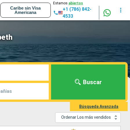
Estamos
abiertos
Caribe sin Visa
+1 (786) 842-
Americana
4533
beth
Buscar
añías
Búsqueda Avanzada
Ordenar Los más vendidos