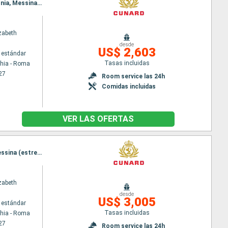
Itinerario : Civitavecchia - Roma, La Valetta, Kotor, Split, Zadar, Trieste, Dubrovnik, Corfú, Kefalonia, Messina (estrecho), Nápoles, Civitavecchia - Roma
zabeth
desde
US$ 2,603
 estándar
Tasas incluidas
chia - Roma
27
Room service las 24h
Comidas incluidas
VER LAS OFERTAS
Itinerario : Civitavecchia - Roma, La Valetta, Split, Zadar, Trieste, Dubrovnik, Corfú, Kefalonia, Messina (estrecho), Salerno, Civitavecchia - Roma
zabeth
desde
US$ 3,005
 estándar
Tasas incluidas
chia - Roma
27
Room service las 24h