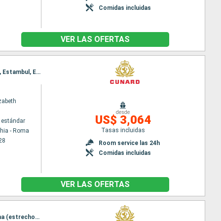
Comidas incluidas
VER LAS OFERTAS
Itinerario : Civitavecchia - Roma, Messina (estrecho), Katakolon, Rodas, Estrecho de Dardanelos, Estambul, Estrecho de Dardanelos, Kusadasi, Mykonos, El Pireo Atenas, Nápoles, Civitavecchia - Roma
zabeth
desde
US$ 3,064
 estándar
Tasas incluidas
chia - Roma
28
Room service las 24h
Comidas incluidas
VER LAS OFERTAS
Itinerario : Barcelona, La Valetta, Kotor, Split, Zadar, Trieste, Dubrovnik, Corfú, Kefalonia, Messina (estrecho), Nápoles, Civitavecchia - Roma, La Spezia, Genova, Villefranche, Ajaccio, Barcelona