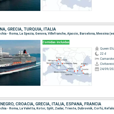
ÑA, GRECIA, TURQUÍA, ITALIA
Comidas incluidas
Queen Eli
22 d
Camarote
Civitavec
24/09/20
EGRO, CROACIA, GRECIA, ITALIA, ESPAÑA, FRANCIA