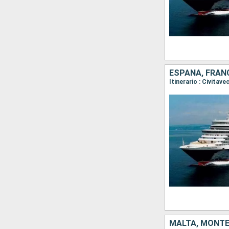
ESPAÑA, FRANC
Itinerario : Civitav
MALTA, MONTEN