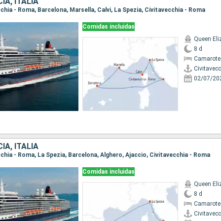
IA, ITALIA
ecchia - Roma, Barcelona, Marsella, Calvi, La Spezia, Civitavecchia - Roma
Comidas incluidas
Queen Eli
8 d
Camarote
Civitavec
02/07/20
IA, ITALIA
ecchia - Roma, La Spezia, Barcelona, Alghero, Ajaccio, Civitavecchia - Roma
Comidas incluidas
Queen Eli
8 d
Camarote
Civitavec