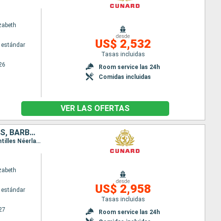
zabeth
desde
US$ 2,532
 estándar
Tasas incluidas
26
Room service las 24h
Comidas incluidas
VER LAS OFERTAS
ESTADOS UNIDOS, ANTIGUA Y BARBUDA, SAN VINCENT Y LAS GRANADINAS, BARBADOS, SANTA LUCIA, SAN MARTÍN
Itinerario : Miami, San Thomas, St Kitts, Santo Vincente, Barbados, Santa Lucia, Saint Martin (Antilles Néerlandaises), Tortola, Miami
zabeth
desde
US$ 2,958
 estándar
Tasas incluidas
27
Room service las 24h