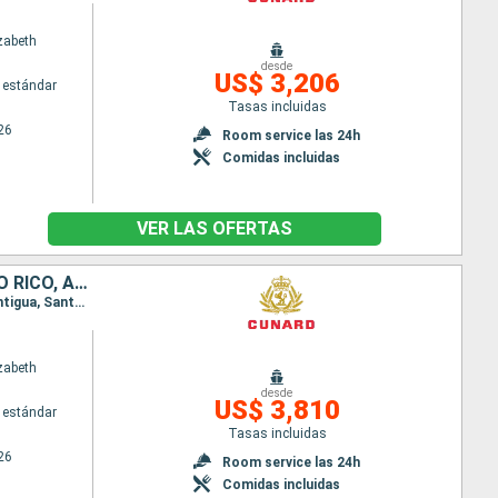
zabeth
desde
US$ 3,206
 estándar
Tasas incluidas
26
Room service las 24h
Comidas incluidas
VER LAS OFERTAS
ESTADOS UNIDOS, ISLAS CAIMÁN, JAMAICA, HONDURAS, MÉXICO, PUERTO RICO, ANTIGUA Y BARBUDA, SANTA LUCIA, BARBADOS, SAN MARTÍN
Itinerario : Miami, Gran Caiman, Montego Bay, Roatan, Costa Maya, Cozumel, Miami, San Juan, Antigua, Santa Lucia, Barbados, Saint Martin (Antilles Néerlandaises), Miami
zabeth
desde
US$ 3,810
 estándar
Tasas incluidas
26
Room service las 24h
Comidas incluidas