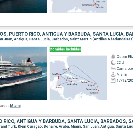
Comidas incluidas
Queen Eli
22 d
Camarote
Miami
17/12/20
arque:
Miami