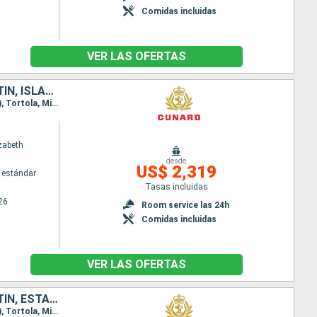
Comidas incluidas
VER LAS OFERTAS
PUERTO RICO, ANTIGUA Y BARBUDA, SANTA LUCIA, BARBADOS, SAN MARTÍN, ISLAS CAIMÁN, JAMAICA, MÉXICO, HONDURAS, ESTADOS UNIDOS
Itinerario : Miami, San Juan, Antigua, Santa Lucia, Barbados, Saint Martin (Antilles Néerlandaises), Tortola, Miami, Gran Caiman, Montego Bay, Roatan, Costa Maya, Cozumel, Miami
zabeth
desde
US$ 2,319
 estándar
Tasas incluidas
26
Room service las 24h
Comidas incluidas
VER LAS OFERTAS
PUERTO RICO, ANTIGUA Y BARBUDA, SANTA LUCIA, BARBADOS, SAN MARTÍN, ESTADOS UNIDOS, ARUBA
Itinerario : Miami, San Juan, Antigua, Santa Lucia, Barbados, Saint Martin (Antilles Néerlandaises), Tortola, Miami, Grand Turk, Klein Curaçao, Bonaire, Aruba, Miami