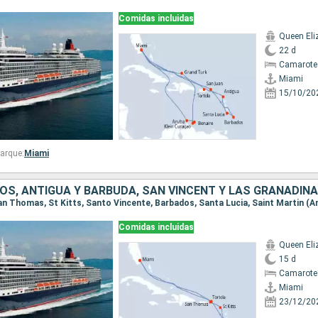
Comidas incluidas
Queen Eli
22 d
Camarote
Miami
15/10/20
arque:
Miami
Comidas incluidas
Queen Eli
15 d
Camarote
Miami
23/12/20