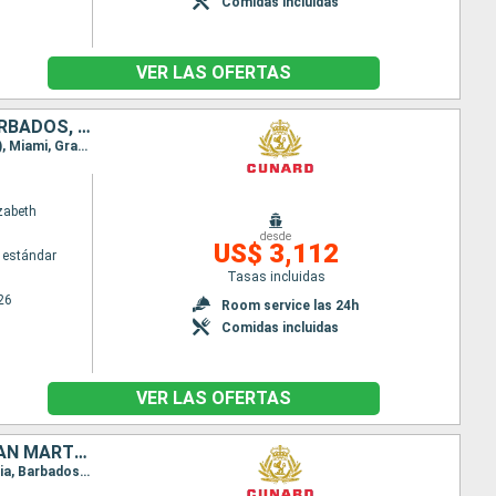
Comidas incluidas
VER LAS OFERTAS
ESTADOS UNIDOS, PUERTO RICO, ANTIGUA Y BARBUDA, SANTA LUCIA, BARBADOS, SAN MARTÍN, ISLAS CAIMÁN, JAMAICA, HONDURAS, MÉXICO
Itinerario : Miami, San Juan, Antigua, Santa Lucia, Barbados, Saint Martin (Antilles Néerlandaises), Miami, Gran Caiman, Montego Bay, Roatan, Costa Maya, Cozumel, Miami
zabeth
desde
US$ 3,112
 estándar
Tasas incluidas
26
Room service las 24h
Comidas incluidas
VER LAS OFERTAS
ARUBA, PUERTO RICO, ANTIGUA Y BARBUDA, SANTA LUCIA, BARBADOS, SAN MARTÍN, ESTADOS UNIDOS
Itinerario : Miami, Grand Turk, Klein Curaçao, Bonaire, Aruba, Miami, San Juan, Antigua, Santa Lucia, Barbados, Saint Martin (Antilles Néerlandaises), Tortola, Miami