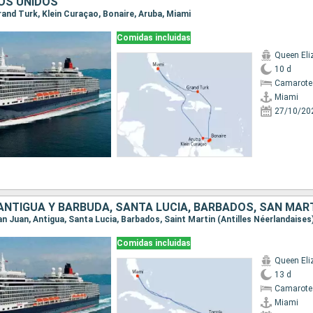
OS UNIDOS
Grand Turk, Klein Curaçao, Bonaire, Aruba, Miami
Comidas incluidas
Queen Eli
10 d
Camarote
Miami
27/10/20
Comidas incluidas
Queen Eli
13 d
Camarote
Miami