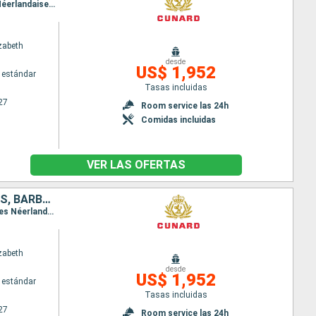
Itinerario : Miami, San Thomas, St Kitts, Grenada, Barbados, Santa Lucia, Saint Martin (Antilles Néerlandaises), Tortola, Miami
zabeth
desde
US$ 1,952
 estándar
Tasas incluidas
27
Room service las 24h
Comidas incluidas
VER LAS OFERTAS
ESTADOS UNIDOS, ANTIGUA Y BARBUDA, SAN VINCENT Y LAS GRANADINAS, BARBADOS, GRENADA, SAN MARTÍN
Itinerario : Miami, San Thomas, St Kitts, Santo Vincente, Barbados, Grenada, Saint Martin (Antilles Néerlandaises), Tortola, Miami
zabeth
desde
US$ 1,952
 estándar
Tasas incluidas
27
Room service las 24h