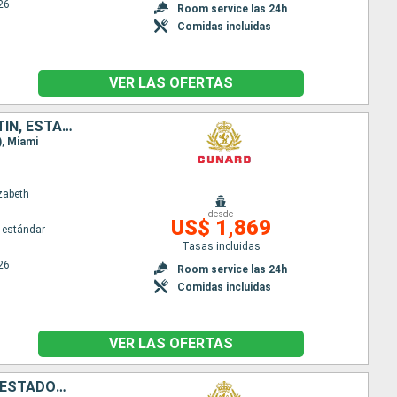
26
Room service las 24h
Comidas incluidas
VER LAS OFERTAS
PUERTO RICO, ANTIGUA Y BARBUDA, SANTA LUCIA, BARBADOS, SAN MARTÍN, ESTADOS UNIDOS
), Miami
zabeth
desde
US$ 1,869
 estándar
Tasas incluidas
26
Room service las 24h
Comidas incluidas
VER LAS OFERTAS
ANTIGUA Y BARBUDA, GRENADA, BARBADOS, SANTA LUCIA, SAN MARTÍN, ESTADOS UNIDOS