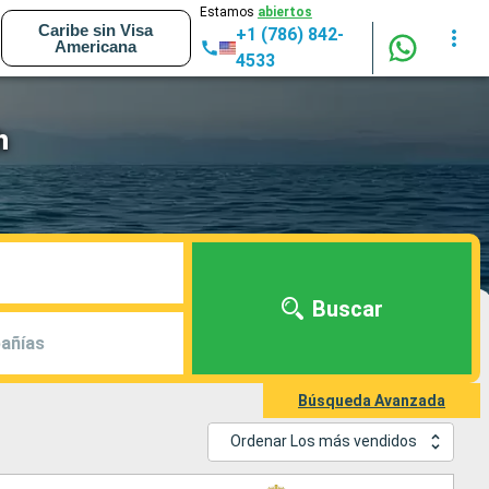
Estamos
abiertos
Caribe sin Visa
+1 (786) 842-
Americana
4533
h
Buscar
añías
Búsqueda Avanzada
Ordenar Los más vendidos