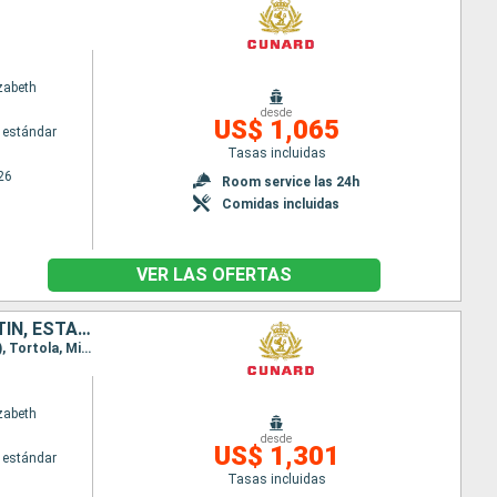
zabeth
desde
US$ 1,065
 estándar
Tasas incluidas
26
Room service las 24h
Comidas incluidas
VER LAS OFERTAS
PUERTO RICO, ANTIGUA Y BARBUDA, SANTA LUCIA, BARBADOS, SAN MARTÍN, ESTADOS UNIDOS
Itinerario : Miami, San Juan, Antigua, Santa Lucia, Barbados, Saint Martin (Antilles Néerlandaises), Tortola, Miami
zabeth
desde
US$ 1,301
 estándar
Tasas incluidas