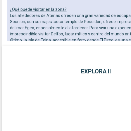
¿Qué puede visitar en la zona?
Los alrededores de Atenas ofrecen una gran variedad de escapa
Sounion, con su majestuoso templo de Poseidón, ofrece impres
del mar Egeo, especialmente al atardecer. Para vivir una experien
imprescindible visitar Delfos, lugar mítico y centro del mundo ant
último, la isla de Egina, accesible en ferry desde El Pireo, es una
encantadora con sus tranquilas playas, el templo de Aphaia y l
tradicionales.
EXPLORA II