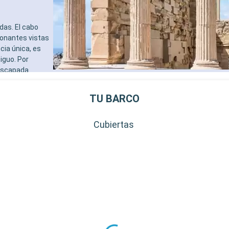
das. El cabo
ionantes vistas
cia única, es
iguo. Por
 escapada
os mercados
TU BARCO
Cubiertas