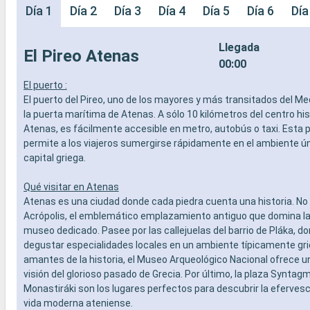
Día 1
Día 2
Día 3
Día 4
Día 5
Día 6
Día
Llegada
El Pireo Atenas
00:00
El puerto :
El puerto del Pireo, uno de los mayores y más transitados del Me
la puerta marítima de Atenas. A sólo 10 kilómetros del centro his
Atenas, es fácilmente accesible en metro, autobús o taxi. Esta 
permite a los viajeros sumergirse rápidamente en el ambiente ún
capital griega.
Qué visitar en Atenas
Atenas es una ciudad donde cada piedra cuenta una historia. No 
Acrópolis, el emblemático emplazamiento antiguo que domina la 
museo dedicado. Pasee por las callejuelas del barrio de Pláka, d
degustar especialidades locales en un ambiente típicamente gri
amantes de la historia, el Museo Arqueológico Nacional ofrece 
visión del glorioso pasado de Grecia. Por último, la plaza Syntagma
Monastiráki son los lugares perfectos para descubrir la efervesc
vida moderna ateniense.