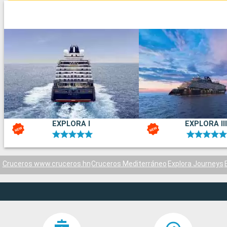
EXPLORA I
EXPLORA III
Cruceros www.cruceros.hn
Cruceros Mediterráneo
Explora Journeys