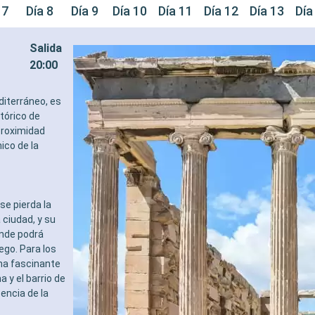
 7
Día 8
Día 9
Día 10
Día 11
Día 12
Día 13
Día
Salida
20:00
diterráneo, es
tórico de
proximidad
ico de la
se pierda la
ciudad, y su
onde podrá
ego. Para los
una fascinante
 y el barrio de
encia de la