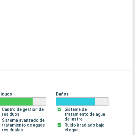
siduos
Daños
Centro de gestión de
Sistema de
residuos
tratamiento de agua
de lastre
Sistema avanzado de
tratamiento de aguas
Ruido irradiado bajo
residuales
el agua