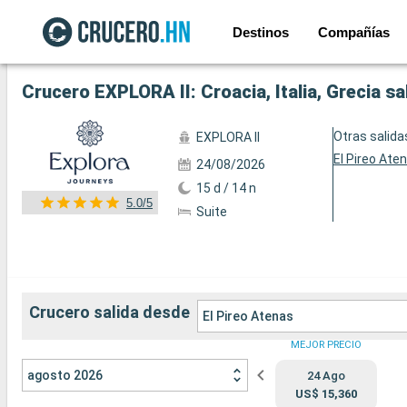
Destinos
Compañías
Ver las 101 fotos siguientes
Crucero EXPLORA II: Croacia, Italia, Grecia s
Otras salida
EXPLORA II
El Pireo Ate
24/08/2026
15 d / 14 n
5.0/5
Suite
Crucero salida desde
El Pireo Atenas
MEJOR PRECIO
agosto 2026
24 Ago
US$ 15,360