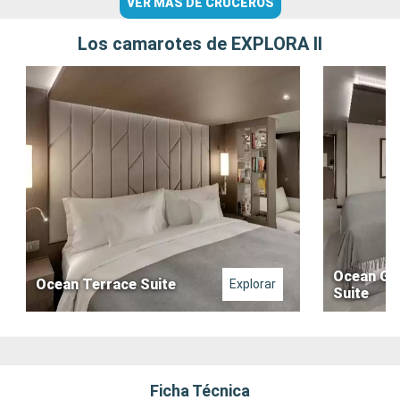
VER MÁS DE CRUCEROS
Los camarotes de EXPLORA II
Ocean Gr
Ocean Terrace Suite
Explorar
Suite
Ficha Técnica