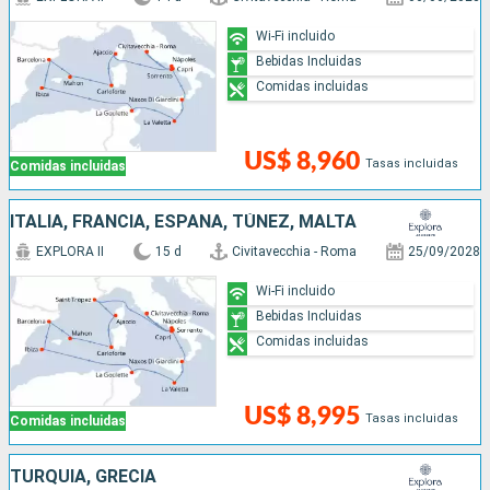
Wi-Fi incluido
Bebidas Incluidas
Comidas incluidas
US$ 8,960
Tasas incluidas
Comidas incluidas
ITALIA, FRANCIA, ESPAÑA, TÚNEZ, MALTA
EXPLORA II
15 d
Civitavecchia - Roma
25/09/2028
Wi-Fi incluido
Bebidas Incluidas
Comidas incluidas
US$ 8,995
Tasas incluidas
Comidas incluidas
TURQUÍA, GRECIA