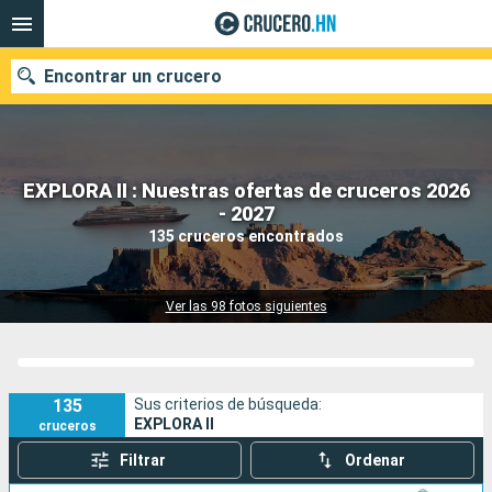
Encontrar un crucero
EXPLORA II : Nuestras ofertas de cruceros 2026
Nuestros destinos
- 2027
135 cruceros encontrados
Fecha de salida
Puertos
Compañías
Ver las 98 fotos siguientes
Buscar
135
Sus criterios de búsqueda:
EXPLORA II
cruceros
Filtrar
Ordenar