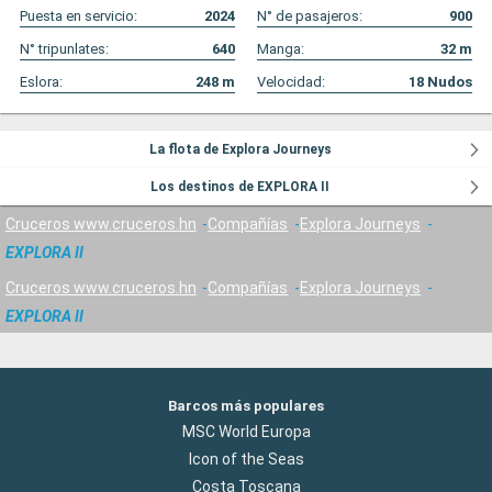
Puesta en servicio:
2024
N° de pasajeros:
900
N° tripunlates:
640
Manga:
32
m
Eslora:
248
m
Velocidad:
18
Nudos
La flota de Explora Journeys
Los destinos de EXPLORA II
Cruceros www.cruceros.hn
Compañías
Explora Journeys
EXPLORA II
Cruceros www.cruceros.hn
Compañías
Explora Journeys
EXPLORA II
Barcos más populares
MSC World Europa
Icon of the Seas
Costa Toscana