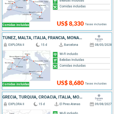
Bebidas Incluidas
Comidas incluidas
US$ 8,330
Tasas incluidas
Comidas incluidas
TÚNEZ, MALTA, ITALIA, FRANCIA, MONACO, ESPAÑA
EXPLORA II
15 d
Barcelona
08/05/2028
Wi-Fi incluido
Bebidas Incluidas
Comidas incluidas
US$ 8,680
Tasas incluidas
Comidas incluidas
GRECIA, TURQUÍA, CROACIA, ITALIA, MONTENEGRO
EXPLORA II
15 d
El Pireo Atenas
09/08/2027
Wi-Fi incluido