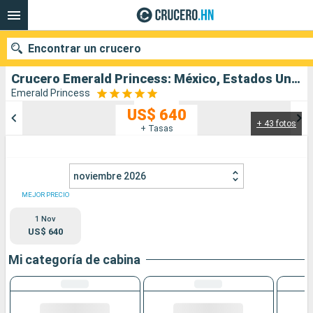
Encontrar un crucero
Crucero Emerald Princess: México, Estados Unidos salida desde Los Angeles
Emerald Princess
US$ 640
+ 43 fotos
Nuestros destinos
+ Tasas
Fecha de salida
noviembre 2026
Puertos
Compañías
MEJOR PRECIO
1 Nov
Buscar
US$ 640
Mi categoría de cabina