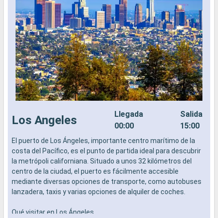
Llegada
Salida
Los Angeles
00:00
15:00
El puerto de Los Ángeles, importante centro marítimo de la
S
costa del Pacífico, es el punto de partida ideal para descubrir
C
la metrópoli californiana. Situado a unos 32 kilómetros del
m
centro de la ciudad, el puerto es fácilmente accesible
S
mediante diversas opciones de transporte, como autobuses
P
lanzadera, taxis y varias opciones de alquiler de coches.
c
E
Qué visitar en Los Ángeles
a