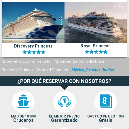
Royal Princess
Discovery Princess
Cruceros www.cruceros.hn
Cruceros América del Norte
Princess Cruises
Emerald Princess
México, Estados Unidos
¿POR QUÉ RESERVAR CON NOSOTROS?
MAS DE 10 000
EL MEJOR PRECIO
GASTOS DE GESTION
Cruceros
Garantizado
Gratis