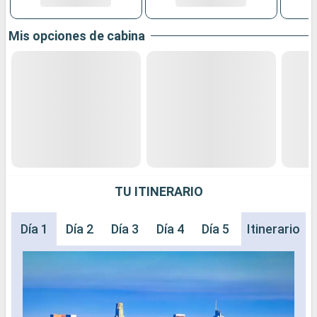
Mis opciones de cabina
TU ITINERARIO
Día 1
Día 2
Día 3
Día 4
Día 5
Día 6
Itinerario
Día 