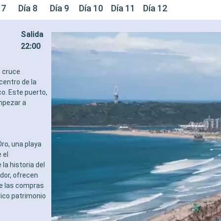
 7
Día 8
Día 9
Día 10
Día 11
Día 12
Salida
22:00
e cruce
centro de la
co. Este puerto,
empezar a
ro, una playa
 el
a historia del
dor, ofrecen
de las compras
 rico patrimonio