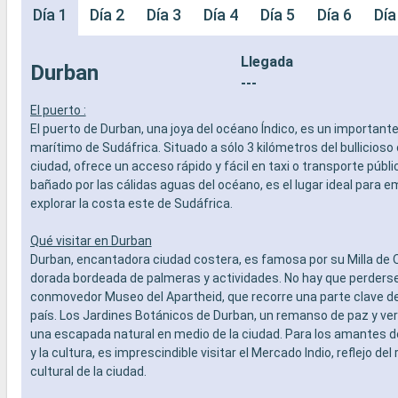
Día 1
Día 2
Día 3
Día 4
Día 5
Día 6
Día
Llegada
Durban
---
El puerto :
El puerto de Durban, una joya del océano Índico, es un important
marítimo de Sudáfrica. Situado a sólo 3 kilómetros del bullicioso 
ciudad, ofrece un acceso rápido y fácil en taxi o transporte públi
bañado por las cálidas aguas del océano, es el lugar ideal para 
explorar la costa este de Sudáfrica.
Qué visitar en Durban
Durban, encantadora ciudad costera, es famosa por su Milla de O
dorada bordeada de palmeras y actividades. No hay que perderse
conmovedor Museo del Apartheid, que recorre una parte clave de l
país. Los Jardines Botánicos de Durban, un remanso de paz y ver
una escapada natural en medio de la ciudad. Para los amantes 
y la cultura, es imprescindible visitar el Mercado Indio, reflejo del
cultural de la ciudad.