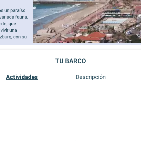
es un paraíso
variada fauna.
ante, que
vivir una
tzburg, con su
TU BARCO
Actividades
Descripción