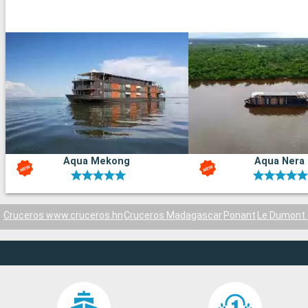
Aqua Mekong
Aqua Nera
Cruceros www.cruceros.hn
Cruceros Madagascar
Ponant
Le Dumont d