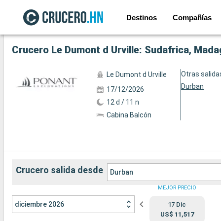
Destinos
Compañías
Ver las 62 fotos siguientes
Crucero Le Dumont d Urville: Sudafrica, Mad
Otras salida
Le Dumont d Urville
Durban
17/12/2026
12 d / 11 n
Cabina Balcón
Crucero salida desde
Durban
MEJOR PRECIO
diciembre 2026
17 Dic
US$ 11,517