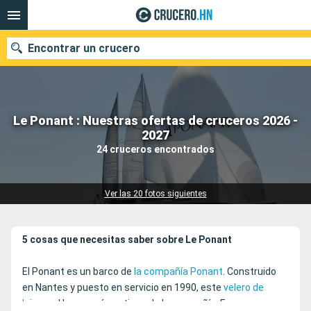
Encontrar un crucero
Le Ponant : Nuestras ofertas de cruceros 2026 -
Nuestros destinos
2027
24 cruceros encontrados
Fecha de salida
Puertos
Compañías
Ver las 20 fotos siguientes
Buscar
5 cosas que necesitas saber sobre Le Ponant
El Ponant es un barco de
la compañía Ponant
. Construido
en Nantes y puesto en servicio en 1990, este
velero de
lujo
es el barco más antiguo de la compañía. Fue