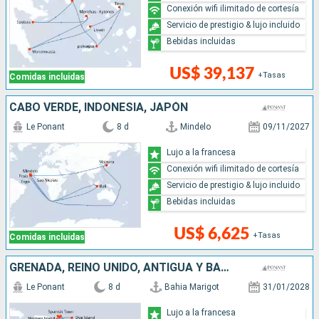
Conexión wifi ilimitado de cortesía
Servicio de prestigio & lujo incluido
Bebidas incluidas
US$ 39,137
+Tasas
Comidas incluidas
CABO VERDE, INDONESIA, JAPÓN
Le Ponant
8 d
Mindelo
09/11/2027
Lujo a la francesa
Conexión wifi ilimitado de cortesía
Servicio de prestigio & lujo incluido
Bebidas incluidas
US$ 6,625
+Tasas
Comidas incluidas
GRENADA, REINO UNIDO, ANTIGUA Y BARBUDA, SANTA LUCIA
Le Ponant
8 d
Bahia Marigot
31/01/2028
Lujo a la francesa