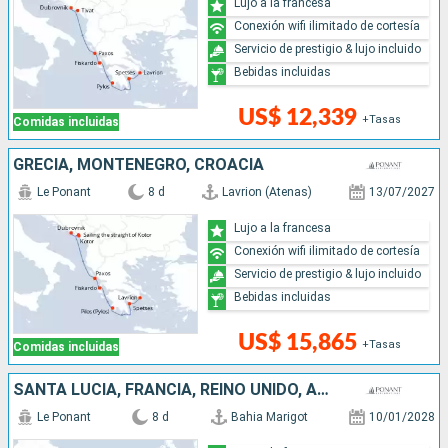
Lujo a la francesa
Conexión wifi ilimitado de cortesía
Servicio de prestigio & lujo incluido
Bebidas incluidas
US$ 12,339
+Tasas
Comidas incluidas
GRECIA, MONTENEGRO, CROACIA
Le Ponant
8 d
Lavrion (Atenas)
13/07/2027
Lujo a la francesa
Conexión wifi ilimitado de cortesía
Servicio de prestigio & lujo incluido
Bebidas incluidas
US$ 15,865
+Tasas
Comidas incluidas
SANTA LUCIA, FRANCIA, REINO UNIDO, ANTIGUA Y BARBUDA
Le Ponant
8 d
Bahia Marigot
10/01/2028