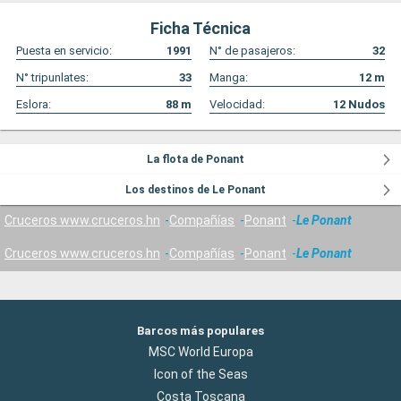
Ficha Técnica
Puesta en servicio:
1991
N° de pasajeros:
32
N° tripunlates:
33
Manga:
12
m
Eslora:
88
m
Velocidad:
12
Nudos
La flota de Ponant
Los destinos de Le Ponant
Cruceros www.cruceros.hn
Compañías
Ponant
Le Ponant
Cruceros www.cruceros.hn
Compañías
Ponant
Le Ponant
Barcos más populares
MSC World Europa
Icon of the Seas
Costa Toscana