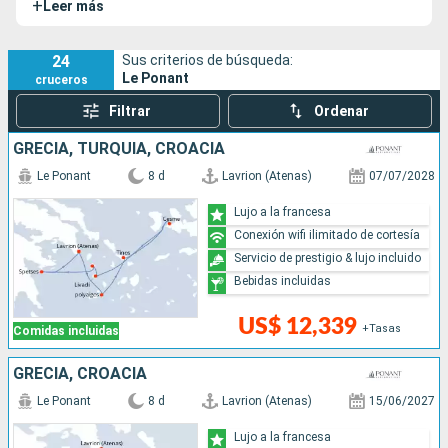
+
Leer más
completamente renovado en Génova entre 2019 y 2021.
24
Sus criterios de búsqueda:
Le Ponant
cruceros
Filtrar
Ordenar
GRECIA, TURQUÍA, CROACIA
Le Ponant
8 d
Lavrion (Atenas)
07/07/2028
Lujo a la francesa
Conexión wifi ilimitado de cortesía
Servicio de prestigio & lujo incluido
Bebidas incluidas
US$ 12,339
+Tasas
Comidas incluidas
GRECIA, CROACIA
Le Ponant
8 d
Lavrion (Atenas)
15/06/2027
Lujo a la francesa