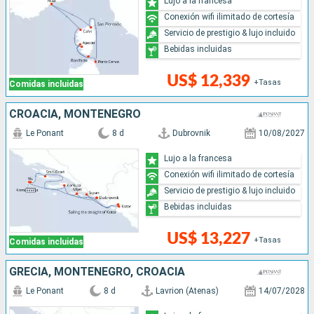
Lujo a la francesa
Conexión wifi ilimitado de cortesía
Servicio de prestigio & lujo incluido
Bebidas incluidas
US$ 12,339
+Tasas
Comidas incluidas
CROACIA, MONTENEGRO
Le Ponant
8 d
Dubrovnik
10/08/2027
Lujo a la francesa
Conexión wifi ilimitado de cortesía
Servicio de prestigio & lujo incluido
Bebidas incluidas
US$ 13,227
+Tasas
Comidas incluidas
GRECIA, MONTENEGRO, CROACIA
Le Ponant
8 d
Lavrion (Atenas)
14/07/2028