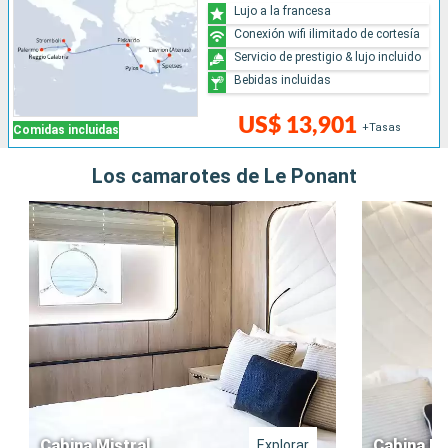
Lujo a la francesa
Conexión wifi ilimitado de cortesía
Servicio de prestigio & lujo incluido
Bebidas incluidas
US$ 13,901
+Tasas
Comidas incluidas
Los camarotes de Le Ponant
Cabina Mistral
Cabina Pr
Explorar