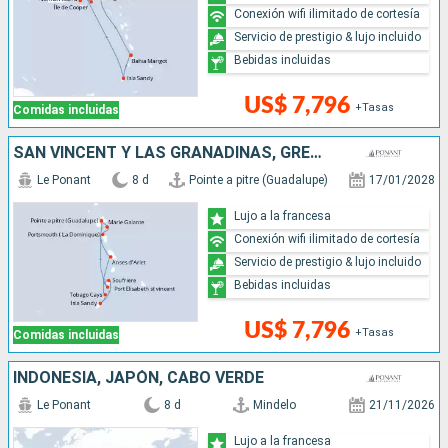
Conexión wifi ilimitado de cortesía
Servicio de prestigio & lujo incluido
Bebidas incluidas
US$ 7,796
+Tasas
Comidas incluidas
SAN VINCENT Y LAS GRANADINAS, GRENADA, SANTA LUCIA, DOMINICA
Le Ponant
8 d
Pointe a pitre (Guadalupe)
17/01/2028
Lujo a la francesa
Conexión wifi ilimitado de cortesía
Servicio de prestigio & lujo incluido
Bebidas incluidas
US$ 7,796
+Tasas
Comidas incluidas
INDONESIA, JAPÓN, CABO VERDE
Le Ponant
8 d
Mindelo
21/11/2026
Lujo a la francesa