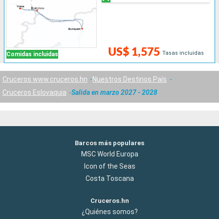
US$ 1,575
Tasas incluidas
Comidas incluidas
Cruceros www.cruceros.hn
Nuestros Destinos País
Cruceros Eslovaquia
Salida en marzo 2027 - 2028
Barcos más populares
MSC World Europa
Icon of the Seas
Costa Toscana
Cruceros.hn
¿Quiénes somos?