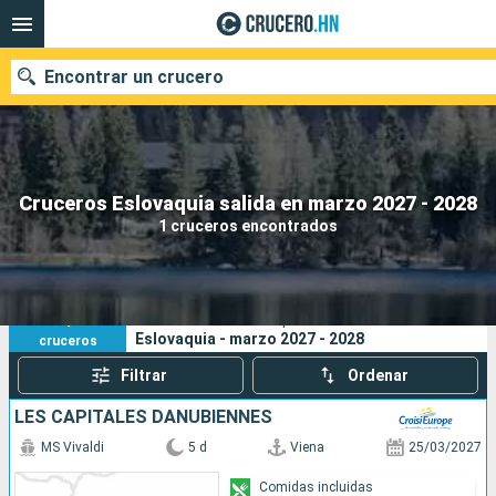
Encontrar un crucero
Nuestros destinos
Cruceros Eslovaquia salida en marzo 2027 - 2028
1 cruceros encontrados
Fecha de salida
Puertos
Compañías
1
Sus criterios de búsqueda:
Eslovaquia - marzo 2027 - 2028
cruceros
Buscar
Filtrar
Ordenar
LES CAPITALES DANUBIENNES
MS Vivaldi
5 d
Viena
25/03/2027
Comidas incluidas