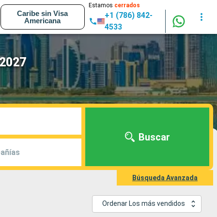
Estamos
cerrados
Caribe sin Visa
+1 (786) 842-
Americana
4533
 2027
Buscar
añías
Búsqueda Avanzada
Ordenar Los más vendidos