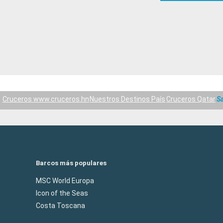
Cruceros www.cruceros.hn
Nuestros Destinos País
Cruceros Qatar
Sa
Barcos más populares
MSC World Europa
Icon of the Seas
Costa Toscana