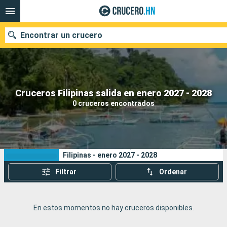
Encontrar un crucero
Nuestros destinos
Cruceros Filipinas salida en enero 2027 - 2028
0 cruceros encontrados
Fecha de salida
Puertos
Compañías
Sus criterios de búsqueda:
Filipinas - enero 2027 - 2028
Buscar
Filtrar
Ordenar
En estos momentos no hay cruceros disponibles.