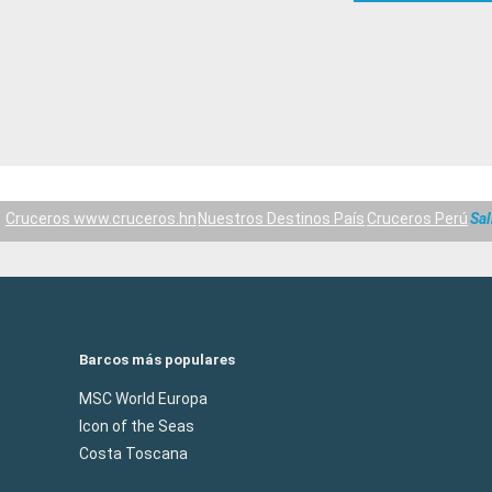
Cruceros www.cruceros.hn
Nuestros Destinos País
Cruceros Perú
Sal
Barcos más populares
MSC World Europa
Icon of the Seas
Costa Toscana