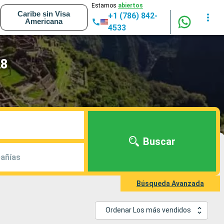
Estamos
abiertos
Caribe sin Visa
+1 (786) 842-
Americana
4533
28
Buscar
añías
Búsqueda Avanzada
Ordenar Los más vendidos