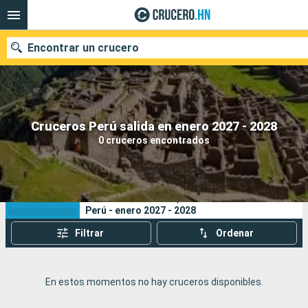
Encontrar un crucero
Nuestros destinos
Cruceros Perú salida en enero 2027 - 2028
0 cruceros encontrados
Fecha de salida
Puertos
Compañías
Sus criterios de búsqueda:
Perú - enero 2027 - 2028
Buscar
Filtrar
Ordenar
En estos momentos no hay cruceros disponibles.