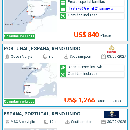
Precio especial familias
Hasta -60% en el 2° pasajero
Comidas incluidas
US$ 840
+Tasas
Comidas incluidas
PORTUGAL, ESPAÑA, REINO UNIDO
Queen Mary 2
8 d
Southampton
03/09/2027
Room service las 24h
Comidas incluidas
US$ 1,266
Tasas incluidas
Comidas incluidas
ESPAÑA, PORTUGAL, REINO UNIDO
MSC Meraviglia
13 d
Southampton
30/09/2028