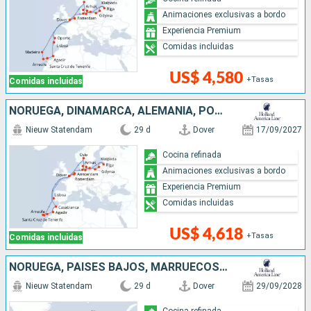
Animaciones exclusivas a bordo
Experiencia Premium
Comidas incluidas
US$ 4,580
+Tasas
Comidas incluidas
NORUEGA, DINAMARCA, ALEMANIA, POLONIA, LITUANIA, LETONIA, PAISES BAJOS, MARRUECOS, PORTUGAL, REINO UNIDO
Nieuw Statendam
29 d
Dover
17/09/2027
Cocina refinada
Animaciones exclusivas a bordo
Experiencia Premium
Comidas incluidas
US$ 4,618
+Tasas
Comidas incluidas
NORUEGA, PAISES BAJOS, MARRUECOS, REINO UNIDO, PORTUGAL
Nieuw Statendam
29 d
Dover
29/09/2028
Cocina refinada