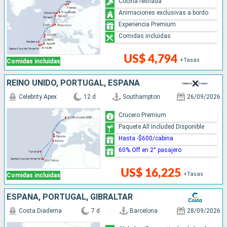
Cocina refinada
Animaciones exclusivas a bordo
Experiencia Premium
Comidas incluidas
US$ 4,794
+Tasas
Comidas incluidas
REINO UNIDO, PORTUGAL, ESPAÑA
Celebrity Apex
12 d
Southampton
26/09/2026
Crucero Premium
Paquete All Included Disponible
Hasta -$600/cabina
60% Off en 2° pasajero
US$ 16,225
+Tasas
Comidas incluidas
ESPAÑA, PORTUGAL, GIBRALTAR
Costa Diadema
7 d
Barcelona
28/09/2026