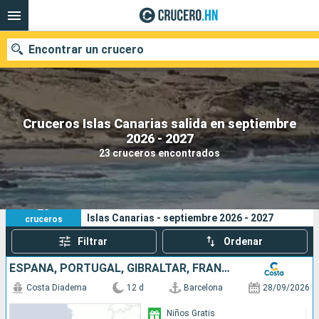
Encontrar un crucero
Cruceros Islas Canarias salida en septiembre
Nuestros destinos
2026 - 2027
23 cruceros encontrados
Fecha de salida
Puertos
Compañías
23
Sus criterios de búsqueda:
Islas Canarias - septiembre 2026 - 2027
cruceros
Buscar
Filtrar
Ordenar
ESPAÑA, PORTUGAL, GIBRALTAR, FRANCIA, ITALIA
Costa Diadema
12 d
Barcelona
28/09/2026
Niños Gratis