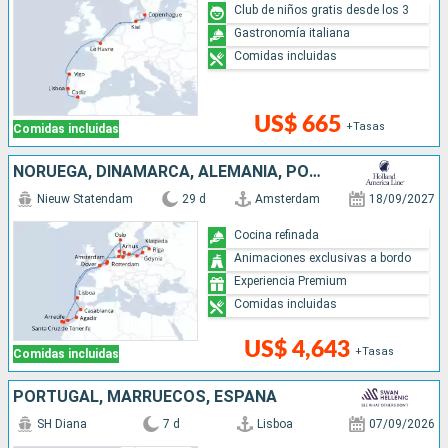
Club de niños gratis desde los 3
Gastronomía italiana
Comidas incluidas
US$ 665
+Tasas
Comidas incluidas
NORUEGA, DINAMARCA, ALEMANIA, POLONIA, LITUANIA, LETONIA, PAISES BAJOS, MARRUECOS, PORTUGAL, REINO UNIDO
Nieuw Statendam
29 d
Amsterdam
18/09/2027
Cocina refinada
Animaciones exclusivas a bordo
Experiencia Premium
Comidas incluidas
US$ 4,643
+Tasas
Comidas incluidas
PORTUGAL, MARRUECOS, ESPAÑA
SH Diana
7 d
Lisboa
07/09/2026