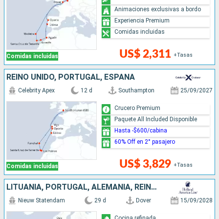
Animaciones exclusivas a bordo
Experiencia Premium
Comidas incluidas
US$ 2,311
+Tasas
Comidas incluidas
REINO UNIDO, PORTUGAL, ESPAÑA
Celebrity Apex
12 d
Southampton
25/09/2027
Crucero Premium
Paquete All Included Disponible
Hasta -$600/cabina
60% Off en 2° pasajero
US$ 3,829
+Tasas
Comidas incluidas
LITUANIA, PORTUGAL, ALEMANIA, REINO UNIDO, DINAMARCA, POLONIA, PAISES BAJOS, NORUEGA, MARRUECOS, LETONIA
Nieuw Statendam
29 d
Dover
15/09/2028
Cocina refinada