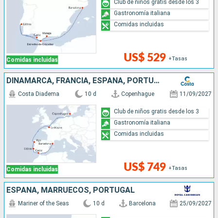
Club de niños gratis desde los 3
Gastronomía italiana
Comidas incluidas
US$ 529
+Tasas
Comidas incluidas
DINAMARCA, FRANCIA, ESPAÑA, PORTUGAL
Costa Diadema
10 d
Copenhague
11/09/2027
Club de niños gratis desde los 3
Gastronomía italiana
Comidas incluidas
US$ 749
+Tasas
Comidas incluidas
ESPAÑA, MARRUECOS, PORTUGAL
Mariner of the Seas
10 d
Barcelona
25/09/2027