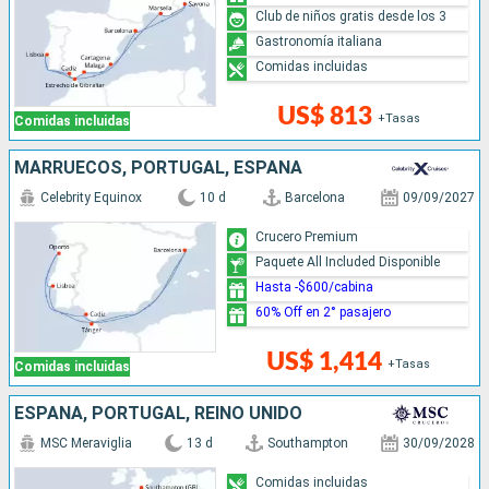
Club de niños gratis desde los 3
Gastronomía italiana
Comidas incluidas
US$ 813
+Tasas
Comidas incluidas
MARRUECOS, PORTUGAL, ESPAÑA
Celebrity Equinox
10 d
Barcelona
09/09/2027
Crucero Premium
Paquete All Included Disponible
Hasta -$600/cabina
60% Off en 2° pasajero
US$ 1,414
+Tasas
Comidas incluidas
ESPAÑA, PORTUGAL, REINO UNIDO
MSC Meraviglia
13 d
Southampton
30/09/2028
Comidas incluidas