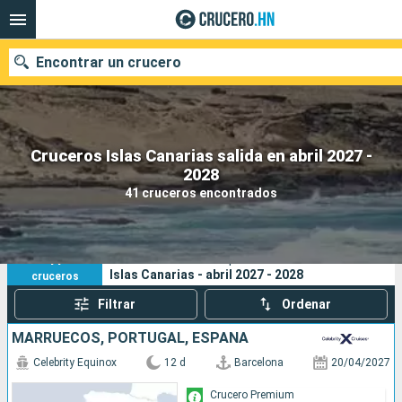
Encontrar un crucero
Cruceros Islas Canarias salida en abril 2027 -
Nuestros destinos
2028
41 cruceros encontrados
Fecha de salida
Puertos
Compañías
41
Sus criterios de búsqueda:
Islas Canarias - abril 2027 - 2028
cruceros
Buscar
Filtrar
Ordenar
MARRUECOS, PORTUGAL, ESPAÑA
Celebrity Equinox
12 d
Barcelona
20/04/2027
Crucero Premium