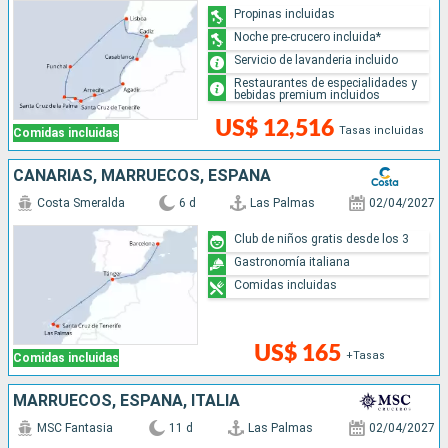
Propinas incluidas
Noche pre-crucero incluida*
Servicio de lavanderia incluido
Restaurantes de especialidades y
bebidas premium incluidos
US$ 12,516
Tasas incluidas
Comidas incluidas
CANARIAS, MARRUECOS, ESPAÑA
Costa Smeralda
6 d
Las Palmas
02/04/2027
Club de niños gratis desde los 3
Gastronomía italiana
Comidas incluidas
US$ 165
+Tasas
Comidas incluidas
MARRUECOS, ESPAÑA, ITALIA
MSC Fantasia
11 d
Las Palmas
02/04/2027