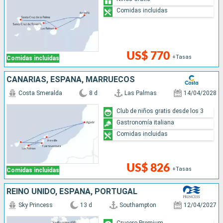
Comidas incluidas
US$ 770
+Tasas
Comidas incluidas
CANARIAS, ESPAÑA, MARRUECOS
Costa Smeralda
8 d
Las Palmas
14/04/2028
Club de niños gratis desde los 3
Gastronomía italiana
Comidas incluidas
US$ 826
+Tasas
Comidas incluidas
REINO UNIDO, ESPAÑA, PORTUGAL
Sky Princess
13 d
Southampton
12/04/2027
Crucero Premium