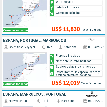
Wi-Fi incluido
Bebidas Incluidas
Comidas incluidas
US$ 11,830
Tasas incluidas
Comidas incluidas
ESPAÑA, PORTUGAL, MARRUECOS
Seven Seas Voyager
16 d
Barcelona
03/04/2027
Propinas incluidas
Noche pre-crucero incluida*
Servicio de lavanderia incluido
Restaurantes de especialidades y
bebidas premium incluidos
US$ 12,019
Tasas incluidas
Comidas incluidas
ESPAÑA, MARRUECOS, PORTUGAL
Norwegian Star
11 d
Barcelona
08/04/2027