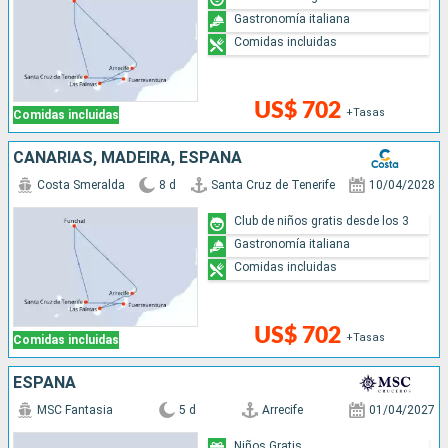
Gastronomía italiana
Comidas incluidas
US$ 702
+Tasas
Comidas incluidas
CANARIAS, MADEIRA, ESPAÑA
Costa Smeralda
8 d
Santa Cruz de Tenerife
10/04/2028
Club de niños gratis desde los 3
Gastronomía italiana
Comidas incluidas
US$ 702
+Tasas
Comidas incluidas
ESPAÑA
MSC Fantasia
5 d
Arrecife
01/04/2027
Niños Gratis