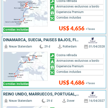
Cocina refinada
Animaciones exclusivas a bordo
Experiencia Premium
Comidas incluidas
US$ 4,656
+Tasas
Comidas incluidas
DINAMARCA, SUECIA, PAISES BAJOS, FINLANDIA, MARRUECOS, ALEMANIA, PORTUGAL, REINO UNIDO, ESTONIA
Nieuw Statendam
29 d
Rotterdam
01/04/2028
Cocina refinada
Animaciones exclusivas a bordo
Experiencia Premium
Comidas incluidas
US$ 4,686
+Tasas
Comidas incluidas
REINO UNIDO, MARRUECOS, PORTUGAL, PAISES BAJOS, IRLANDA
Nieuw Statendam
29 d
Dover
16/04/2027