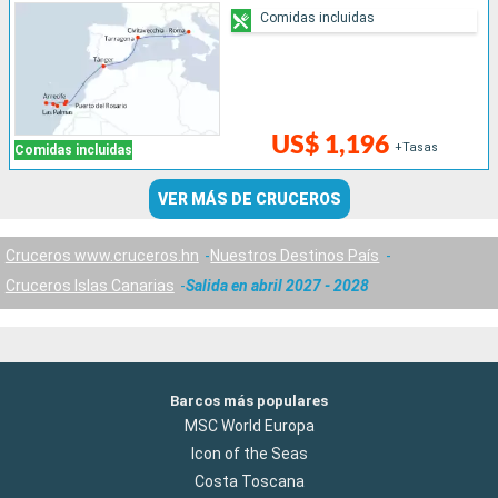
Comidas incluidas
US$ 1,196
+Tasas
Comidas incluidas
VER MÁS DE CRUCEROS
Cruceros www.cruceros.hn
Nuestros Destinos País
Cruceros Islas Canarias
Salida en abril 2027 - 2028
Barcos más populares
MSC World Europa
Icon of the Seas
Costa Toscana