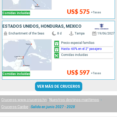
US$ 575
+Tasas
Comidas incluidas
ESTADOS UNIDOS, HONDURAS, MÉXICO
Enchantment of the Seas
8 d
Tampa
19/06/2027
Precio especial familias
Hasta -60% en el 2° pasajero
Comidas incluidas
US$ 597
+Tasas
Comidas incluidas
VER MÁS DE CRUCEROS
Cruceros www.cruceros.hn
Nuestros destinos marítimos
Cruceros Caribe
Salida en junio 2027 - 2028