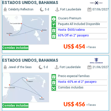
ESTADOS UNIDOS, BAHAMAS
Celebrity Reflection
5 d
Fort Lauderdale
07/06/2027
Crucero Premium
Paquete All Included Disponible
Hasta -$600/cabina
60% Off en 2° pasajero
US$ 454
+Tasas
Comidas incluidas
ESTADOS UNIDOS, BAHAMAS
Jewel of the Seas
5 d
Fort Lauderdale
21/06/2027
Precio especial familias
Hasta -60% en el 2° pasajero
Comidas incluidas
US$ 456
+Tasas
Comidas incluidas