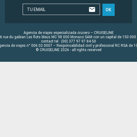
TU EMAIL
OK
Agencia de viajes especializada crucero – CRUISELINE
6 rue du gabian Les flots bleus MC 98 000 Monaco SAM con un capital de 150 000
contact tel : (00) 377 97 97 84 50
gencia de viajes n° 006 02 0007 – Responsabilidad civil y profesional RC RSA de
© CRUISELINE 2026 - all rights reserved