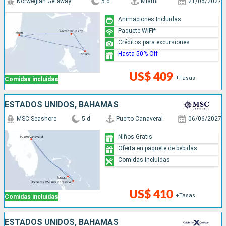
Norwegian Getaway
5 d
Miami
21/06/2027
Animaciones Incluidas
Paquete WiFi*
Créditos para excursiones
Hasta 50% Off
US$ 409
+Tasas
Comidas incluidas
ESTADOS UNIDOS, BAHAMAS
MSC Seashore
5 d
Puerto Canaveral
06/06/2027
Niños Gratis
Oferta en paquete de bebidas
Comidas incluidas
US$ 410
+Tasas
Comidas incluidas
ESTADOS UNIDOS, BAHAMAS