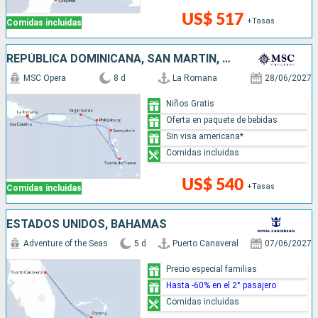
US$ 517
+Tasas
Comidas incluidas
REPÚBLICA DOMINICANA, SAN MARTÍN, ANTIGUA Y BARBUDA
MSC Opera
8 d
La Romana
28/06/2027
Niños Gratis
Oferta en paquete de bebidas
Sin visa americana*
Comidas incluidas
US$ 540
+Tasas
Comidas incluidas
ESTADOS UNIDOS, BAHAMAS
Adventure of the Seas
5 d
Puerto Canaveral
07/06/2027
Precio especial familias
Hasta -60% en el 2° pasajero
Comidas incluidas