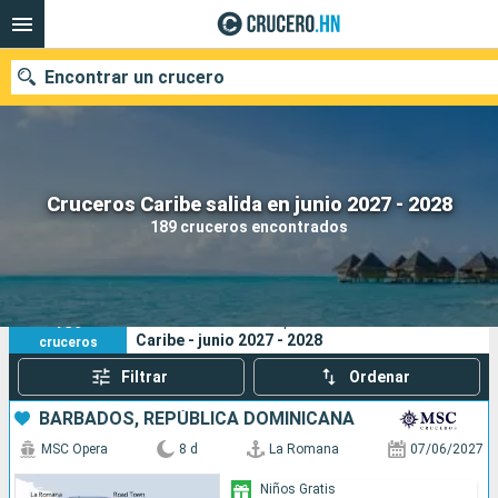
Encontrar un crucero
Nuestros destinos
Cruceros Caribe salida en junio 2027 - 2028
189 cruceros encontrados
Fecha de salida
Puertos
Compañías
189
Sus criterios de búsqueda:
Caribe - junio 2027 - 2028
cruceros
Buscar
Filtrar
Ordenar
BARBADOS, REPÚBLICA DOMINICANA
MSC Opera
8 d
La Romana
07/06/2027
Niños Gratis