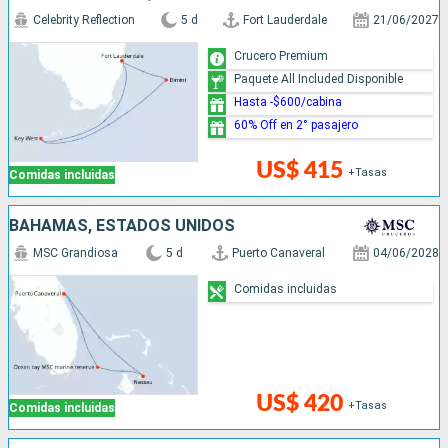
Celebrity Reflection
5 d
Fort Lauderdale
21/06/2027
Crucero Premium
Paquete All Included Disponible
Hasta -$600/cabina
60% Off en 2° pasajero
US$ 415
+Tasas
Comidas incluidas
BAHAMAS, ESTADOS UNIDOS
MSC Grandiosa
5 d
Puerto Canaveral
04/06/2028
Comidas incluidas
US$ 420
+Tasas
Comidas incluidas