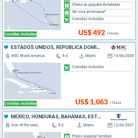
Oferta en paquete de bebidas
Sin visa americana*
Comidas incluidas
US$ 492
+Tasas
Comidas incluidas
ESTADOS UNIDOS, REPÚBLICA DOMINICANA, PUERTO RICO, BAHAMAS
MSC World America
8 d
Miami
10/06/2028
Comidas incluidas
US$ 1,063
+Tasas
Comidas incluidas
MÉXICO, HONDURAS, BAHAMAS, ESTADOS UNIDOS
Icon of the seas
8 d
Miami
12/06/2027
Precio especial familias