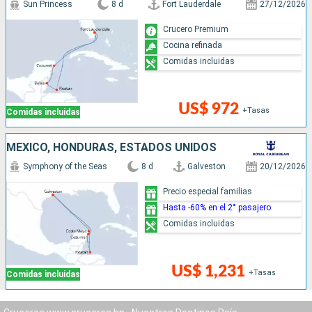
Sun Princess
8 d
Fort Lauderdale
27/12/2026
Crucero Premium
Cocina refinada
Comidas incluidas
US$ 972
+Tasas
Comidas incluidas
MÉXICO, HONDURAS, ESTADOS UNIDOS
Symphony of the Seas
8 d
Galveston
20/12/2026
Precio especial familias
Hasta -60% en el 2° pasajero
Comidas incluidas
US$ 1,231
+Tasas
Comidas incluidas