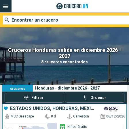
Encontrar un crucero
Cruceros Honduras salida en diciembre 2026 -
Nuestros destinos
2027
8 cruceros encontrados
Fecha de salida
Puertos
Compañías
8
Sus criterios de búsqueda:
Honduras - diciembre 2026 - 2027
cruceros
Buscar
Filtrar
Ordenar
ESTADOS UNIDOS, HONDURAS, MÉXICO
MSC Seascape
8 d
Galveston
06/12/2026
Niños Gratis