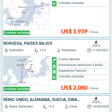
Comidas incluidas
US$ 1,939
+Tasas
Comidas incluidas
NORUEGA, PAISES BAJOS
Rotterdam
15 d
Rotterdam
11/04/2027
Cocina refinada
Animaciones exclusivas a bordo
Experiencia Premium
Comidas incluidas
US$ 2,080
+Tasas
Comidas incluidas
REINO UNIDO, ALEMANIA, SUECIA, DINAMARCA, FINLANDIA, ESTONIA, PAISES BAJOS
Nieuw Statendam
15 d
Dover
14/04/2028