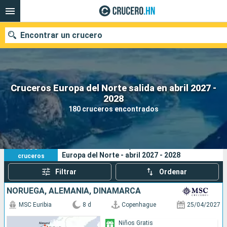
Encontrar un crucero
Cruceros Europa del Norte salida en abril 2027 -
Nuestros destinos
2028
180 cruceros encontrados
Fecha de salida
Puertos
Compañías
180
Sus criterios de búsqueda:
Europa del Norte - abril 2027 - 2028
cruceros
Buscar
Filtrar
Ordenar
NORUEGA, ALEMANIA, DINAMARCA
MSC Euribia
8 d
Copenhague
25/04/2027
Niños Gratis