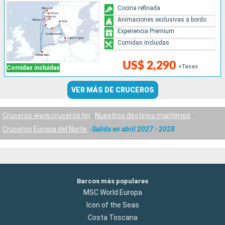
Cocina refinada
Animaciones exclusivas a bordo
Experiencia Premium
Comidas incluidas
US$ 2,290
+Tasas
Comidas incluidas
VER MÁS DE CRUCEROS
Cruceros www.cruceros.hn
Nuestros destinos marítimos
Cruceros Europa del Norte
Salida en abril 2027 - 2028
Barcos más populares
MSC World Europa
Icon of the Seas
Costa Toscana