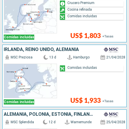
Crucero Premium
Cocina refinada
Comidas incluidas
US$ 1,803
+Tasas
Comidas incluidas
IRLANDA, REINO UNIDO, ALEMANIA
MSC Preziosa
13 d
Hamburgo
21/04/2028
Comidas incluidas
US$ 1,933
+Tasas
Comidas incluidas
ALEMANIA, POLONIA, ESTONIA, FINLANDIA, SUECIA, DINAMARCA
MSC Splendida
12 d
Warnemunde
25/04/2028