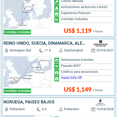
Cocina refinada
Animaciones exclusivas a bordo
Experiencia Premium
Comidas incluidas
US$ 1,119
+Tasas
Comidas incluidas
REINO UNIDO, SUECIA, DINAMARCA, ALEMANIA, PAISES BAJOS, BÉLGICA, FRANCIA
Norwegian Star
11 d
Southampton
29/04/2027
Animaciones Incluidas
Paquete WiFi*
Créditos para excursiones
Hasta 50% Off
US$ 1,149
+Tasas
Comidas incluidas
NORUEGA, PAISES BAJOS
Rotterdam
8 d
Rotterdam
16/04/2028