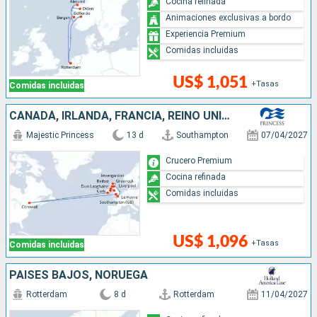
Cocina refinada
Animaciones exclusivas a bordo
Experiencia Premium
Comidas incluidas
US$ 1,051
+Tasas
Comidas incluidas
CANADÁ, IRLANDA, FRANCIA, REINO UNIDO
Majestic Princess
13 d
Southampton
07/04/2027
Crucero Premium
Cocina refinada
Comidas incluidas
US$ 1,096
+Tasas
Comidas incluidas
PAISES BAJOS, NORUEGA
Rotterdam
8 d
Rotterdam
11/04/2027