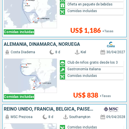
Oferta en paquete de bebidas
Comidas incluidas
US$ 1,186
+Tasas
Comidas incluidas
ALEMANIA, DINAMARCA, NORUEGA
Costa Diadema
8 d
Kiel
30/04/2027
Club de niños gratis desde los 3
Gastronomía italiana
Comidas incluidas
US$ 838
+Tasas
Comidas incluidas
REINO UNIDO, FRANCIA, BÉLGICA, PAISES BAJOS, ALEMANIA
MSC Preziosa
8 d
Southampton
09/04/2028
Comidas incluidas