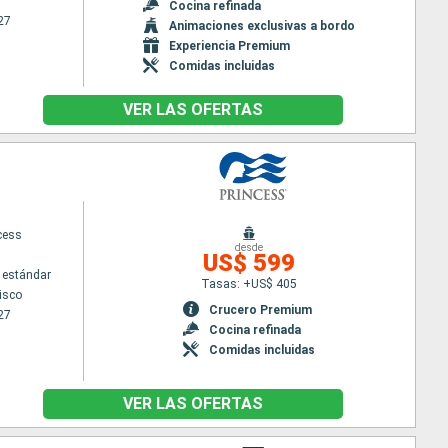
Cocina refinada
27
Animaciones exclusivas a bordo
Experiencia Premium
Comidas incluidas
VER LAS OFERTAS
cess
desde
US$ 599
 estándar
Tasas: +US$ 405
isco
Crucero Premium
27
Cocina refinada
Comidas incluidas
VER LAS OFERTAS