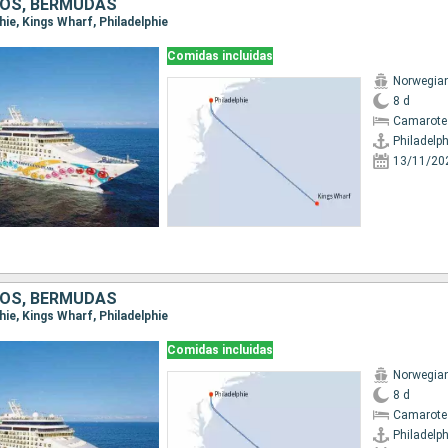
OS, BERMUDAS
phie, Kings Wharf, Philadelphie
Comidas incluidas
Norwegian
8 d
Camarote
Philadelph
13/11/20
OS, BERMUDAS
phie, Kings Wharf, Philadelphie
Comidas incluidas
Norwegian
8 d
Camarote
Philadelph