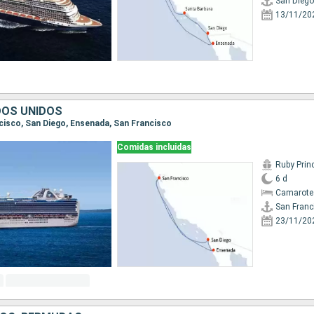
San Diego
13/11/20
DOS UNIDOS
ncisco, San Diego, Ensenada, San Francisco
Comidas incluidas
Ruby Prin
6 d
Camarote
San Franc
23/11/20