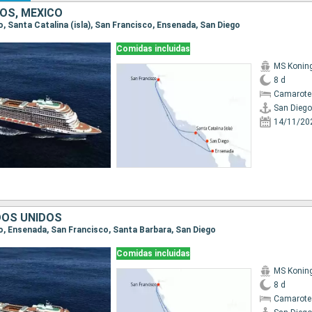
OS, MÉXICO
go, Santa Catalina (isla), San Francisco, Ensenada, San Diego
Comidas incluidas
MS Koni
8 d
Camarote
San Diego
14/11/20
DOS UNIDOS
go, Ensenada, San Francisco, Santa Barbara, San Diego
Comidas incluidas
MS Koni
8 d
Camarote