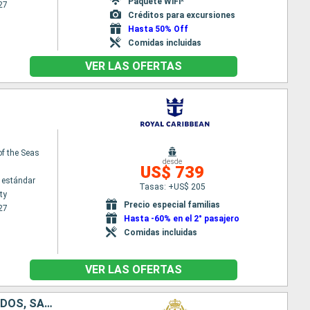
Paquete WiFi*
27
Créditos para excursiones
Hasta 50% Off
Comidas incluidas
VER LAS OFERTAS
f the Seas
desde
US$ 739
 estándar
Tasas: +US$ 205
ty
Precio especial familias
27
Hasta -60% en el 2° pasajero
Comidas incluidas
VER LAS OFERTAS
ISLAS CAIMÁN, JAMAICA, HONDURAS, PUERTO RICO, SAN MARTÍN, BARBADOS, SANTA LUCIA, MÉXICO, ESTADOS UNIDOS, ANTIGUA Y BARBUDA