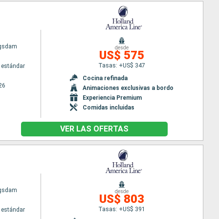
ngsdam
desde
US$ 575
Tasas: +US$ 347
 estándar
Cocina refinada
26
Animaciones exclusivas a bordo
Experiencia Premium
Comidas incluidas
VER LAS OFERTAS
ngsdam
desde
US$ 803
Tasas: +US$ 391
 estándar