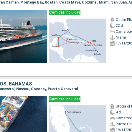
Comidas incluidas
Queen Eli
22 d
Camarote
Miami
17/11/20
DOS, BAHAMAS
 Canaveral, Nassau, Cococay, Puerto Canaveral
Comidas incluidas
Utopia of 
4 d
Camarote
Puerto Ca
19/11/20