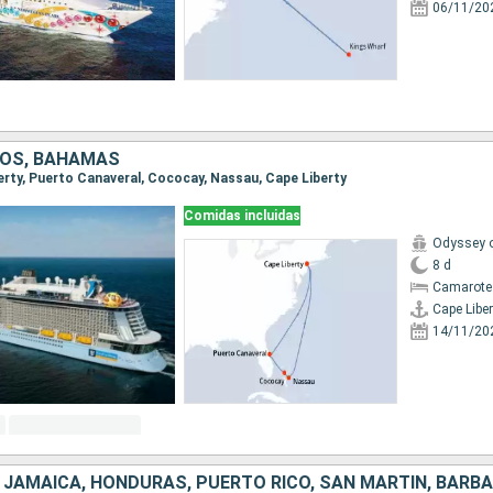
06/11/20
DOS, BAHAMAS
berty, Puerto Canaveral, Cococay, Nassau, Cape Liberty
Comidas incluidas
Odyssey o
8 d
Camarote
Cape Liber
14/11/20