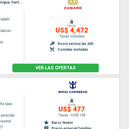
Itinerario : Miami, Gran Caiman, Montego Bay, Roatan, Costa Maya, Cozumel, Miami, San Juan, Antigua, Santa Lucia, Barbados, Saint Martin (Antilles Néerlandaises), Tortola, Miami
zabeth
desde
US$ 4,472
 balcón
Tasas incluidas
26
Room service las 24h
Comidas incluidas
VER LAS OFERTAS
the Seas
desde
US$ 477
Tasas: +US$ 108
 estándar
naveral
Barco Nuevo
27
Precio especial familias