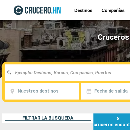
Destinos
Compañías
Cruceros 
Nuestros destinos
Fecha de salida
FILTRAR LA BÚSQUEDA
8
cruceros
encont