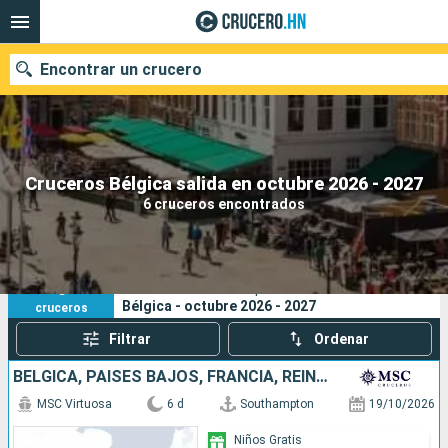
Encontrar un crucero
Nuestros destinos
Cruceros Bélgica salida en octubre 2026 - 2027
6 cruceros encontrados
Fecha de salida
Puertos
Compañías
6
Sus criterios de búsqueda:
Bélgica - octubre 2026 - 2027
cruceros
Buscar
Filtrar
Ordenar
BÉLGICA, PAISES BAJOS, FRANCIA, REINO UNIDO
MSC Virtuosa
6 d
Southampton
19/10/2026
Niños Gratis