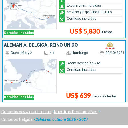
Excursiones incluidas
Servicio y Experiencia de Lujo
Comidas incluidas
US$ 5,830
+Tasas
Comidas incluidas
ALEMANIA, BÉLGICA, REINO UNIDO
Queen Mary 2
4 d
Hamburgo
20/10/2026
Room service las 24h
Comidas incluidas
US$ 639
Tasas incluidas
Comidas incluidas
Cruceros www.cruceros.hn
Nuestros Destinos País
Cruceros Bélgica
Salida en octubre 2026 - 2027