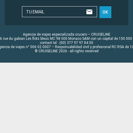
TU EMAIL
OK
Agencia de viajes especializada crucero – CRUISELINE
6 rue du gabian Les flots bleus MC 98 000 Monaco SAM con un capital de 150 000
contact tel : (00) 377 97 97 84 50
gencia de viajes n° 006 02 0007 – Responsabilidad civil y profesional RC RSA de
© CRUISELINE 2026 - all rights reserved