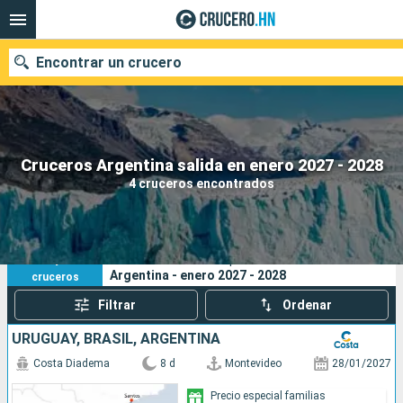
Encontrar un crucero
Nuestros destinos
Cruceros Argentina salida en enero 2027 - 2028
4 cruceros encontrados
Fecha de salida
Puertos
Compañías
4
Sus criterios de búsqueda:
Argentina - enero 2027 - 2028
cruceros
Buscar
Filtrar
Ordenar
URUGUAY, BRASIL, ARGENTINA
Costa Diadema
8 d
Montevideo
28/01/2027
Precio especial familias