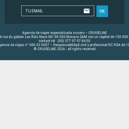
TU EMAIL
OK
Agencia de viajes especializada crucero – CRUISELINE
6 rue du gabian Les flots bleus MC 98 000 Monaco SAM con un capital de 150 000
contact tel : (00) 377 97 97 84 50
gencia de viajes n° 006 02 0007 – Responsabilidad civil y profesional RC RSA de
© CRUISELINE 2026 - all rights reserved