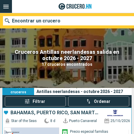
Encontrar un crucero
Cruceros Antillas neerlandesas salida en
Nuestros destinos
octubre 2026 - 2027
17 cruceros encontrados
Fecha de salida
Puertos
Compañías
17
Sus criterios de búsqueda:
Antillas neerlandesas - octubre 2026 - 2027
cruceros
Buscar
Filtrar
Ordenar
BAHAMAS, PUERTO RICO, SAN MARTÍN, ESTADOS UNIDOS
Star of the Seas
8 d
Puerto Canaveral
25/10/2026
Precio especial familias