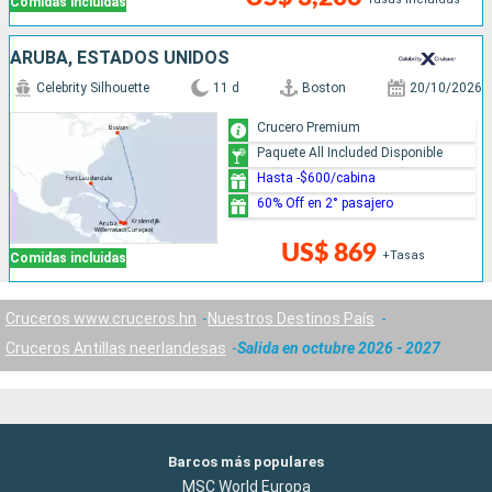
Comidas incluidas
ARUBA, ESTADOS UNIDOS
Celebrity Silhouette
11 d
Boston
20/10/2026
Crucero Premium
Paquete All Included Disponible
Hasta -$600/cabina
60% Off en 2° pasajero
US$ 869
+Tasas
Comidas incluidas
Cruceros www.cruceros.hn
Nuestros Destinos País
Cruceros Antillas neerlandesas
Salida en octubre 2026 - 2027
Barcos más populares
MSC World Europa