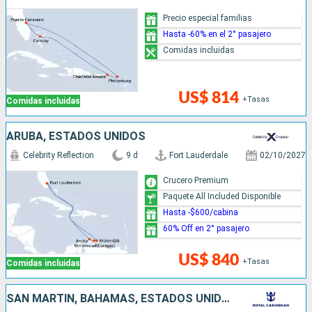
Precio especial familias
Hasta -60% en el 2° pasajero
Comidas incluidas
US$ 814
+Tasas
Comidas incluidas
ARUBA, ESTADOS UNIDOS
Celebrity Reflection
9 d
Fort Lauderdale
02/10/2027
Crucero Premium
Paquete All Included Disponible
Hasta -$600/cabina
60% Off en 2° pasajero
US$ 840
+Tasas
Comidas incluidas
SAN MARTÍN, BAHAMAS, ESTADOS UNIDOS