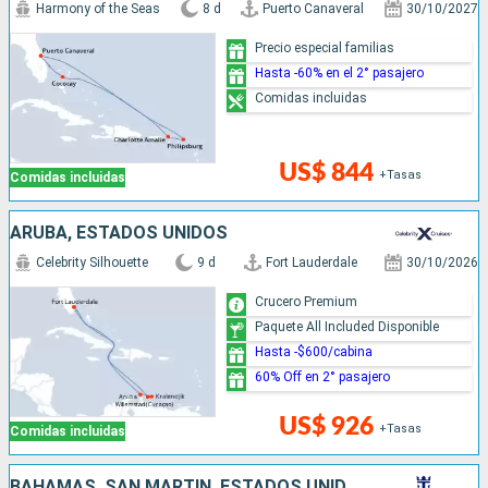
Harmony of the Seas
8 d
Puerto Canaveral
30/10/2027
Precio especial familias
Hasta -60% en el 2° pasajero
Comidas incluidas
US$ 844
+Tasas
Comidas incluidas
ARUBA, ESTADOS UNIDOS
Celebrity Silhouette
9 d
Fort Lauderdale
30/10/2026
Crucero Premium
Paquete All Included Disponible
Hasta -$600/cabina
60% Off en 2° pasajero
US$ 926
+Tasas
Comidas incluidas
BAHAMAS, SAN MARTÍN, ESTADOS UNIDOS