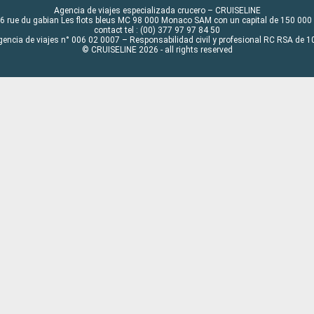
Agencia de viajes especializada crucero – CRUISELINE
6 rue du gabian Les flots bleus MC 98 000 Monaco SAM con un capital de 150 000
contact tel : (00) 377 97 97 84 50
gencia de viajes n° 006 02 0007 – Responsabilidad civil y profesional RC RSA de
© CRUISELINE 2026 - all rights reserved