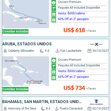
Crucero Premium
Paquete All Included Disponible
Hasta -$600/cabina
60% Off en 2° pasajero
US$ 618
+Tasas
Comidas incluidas
ARUBA, ESTADOS UNIDOS
Celebrity Silhouette
9 d
Fort Lauderdale
30/10/2027
Crucero Premium
Paquete All Included Disponible
Hasta -$600/cabina
60% Off en 2° pasajero
US$ 734
+Tasas
Comidas incluidas
BAHAMAS, SAN MARTÍN, ESTADOS UNIDOS
Harmony of the Seas
8 d
Puerto Canaveral
02/10/2027