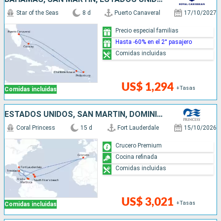
Star of the Seas
8 d
Puerto Canaveral
17/10/2027
Precio especial familias
Hasta -60% en el 2° pasajero
Comidas incluidas
US$ 1,294
+Tasas
Comidas incluidas
ESTADOS UNIDOS, SAN MARTÍN, DOMINICA, GRENADA, CUBA, ARUBA
Coral Princess
15 d
Fort Lauderdale
15/10/2026
Crucero Premium
Cocina refinada
Comidas incluidas
US$ 3,021
+Tasas
Comidas incluidas