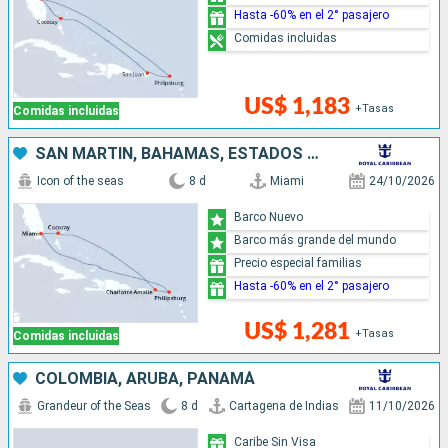
Hasta -60% en el 2° pasajero
Comidas incluidas
US$ 1,183
+Tasas
Comidas incluidas
SAN MARTÍN, BAHAMAS, ESTADOS UNIDOS
Icon of the seas
8 d
Miami
24/10/2026
Barco Nuevo
Barco más grande del mundo
Precio especial familias
Hasta -60% en el 2° pasajero
US$ 1,281
+Tasas
Comidas incluidas
COLOMBIA, ARUBA, PANAMÁ
Grandeur of the Seas
8 d
Cartagena de Indias
11/10/2026
Caribe Sin Visa