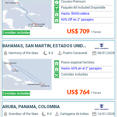
Crucero Premium
Paquete All Included Disponible
Hasta -$600/cabina
60% Off en 2° pasajero
US$ 709
+Tasas
Comidas incluidas
BAHAMAS, SAN MARTÍN, ESTADOS UNIDOS
Harmony of the Seas
8 d
Puerto Canaveral
08/01/2028
Precio especial familias
Hasta -60% en el 2° pasajero
Comidas incluidas
US$ 764
+Tasas
Comidas incluidas
ARUBA, PANAMÁ, COLOMBIA
Grandeur of the Seas
8 d
Cartagena de Indias
16/01/2028