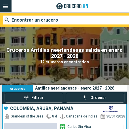
Encontrar un crucero
Cruceros Antillas neerlandesas salida en enero
Nuestros destinos
2027 - 2028
12 cruceros encontrados
Fecha de salida
Puertos
Compañías
12
Sus criterios de búsqueda:
Antillas neerlandesas - enero 2027 - 2028
cruceros
Buscar
Filtrar
Ordenar
COLOMBIA, ARUBA, PANAMÁ
Grandeur of the Seas
8 d
Cartagena de Indias
30/01/2028
Caribe Sin Visa