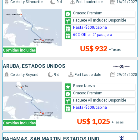
Celebrity Silhouette
9 d
Fort Lauderdale
16/01/2027
Crucero Premium
Paquete All Included Disponible
Hasta -$600/cabina
60% Off en 2° pasajero
US$ 932
+Tasas
Comidas incluidas
ARUBA, ESTADOS UNIDOS
Celebrity Beyond
9 d
Fort Lauderdale
29/01/2028
Barco Nuevo
Crucero Premium
Paquete All Included Disponible
Hasta -$600/cabina
US$ 1,025
+Tasas
Comidas incluidas
BAHAMAS, SAN MARTÍN, ESTADOS UNIDOS