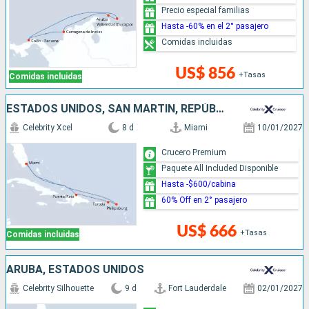
Precio especial familias
Hasta -60% en el 2° pasajero
Comidas incluidas
US$ 856
+Tasas
Comidas incluidas
ESTADOS UNIDOS, SAN MARTÍN, REPÚBLICA DOMINICANA
Celebrity Xcel
8 d
Miami
10/01/2027
Crucero Premium
Paquete All Included Disponible
Hasta -$600/cabina
60% Off en 2° pasajero
US$ 666
+Tasas
Comidas incluidas
ARUBA, ESTADOS UNIDOS
Celebrity Silhouette
9 d
Fort Lauderdale
02/01/2027