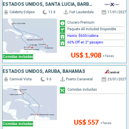
ESTADOS UNIDOS, SANTA LUCIA, BARBADOS, ARUBA
Celebrity Eclipse
13 d
Fort Lauderdale
17/01/2027
Crucero Premium
Paquete All Included Disponible
Hasta -$600/cabina
60% Off en 2° pasajero
US$ 1,908
+Tasas
Comidas incluidas
ESTADOS UNIDOS, ARUBA, BAHAMAS
Carnival Vista
9 d
Puerto Canaveral
23/01/2027
Comidas incluidas
US$ 557
+Tasas
Comidas incluidas