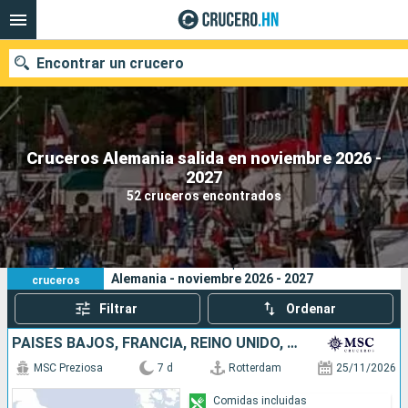
Encontrar un crucero
Cruceros Alemania salida en noviembre 2026 -
Nuestros destinos
2027
52 cruceros encontrados
Fecha de salida
Puertos
Compañías
52
Sus criterios de búsqueda:
Alemania - noviembre 2026 - 2027
cruceros
Buscar
Filtrar
Ordenar
PAISES BAJOS, FRANCIA, REINO UNIDO, ALEMANIA
MSC Preziosa
7 d
Rotterdam
25/11/2026
Comidas incluidas