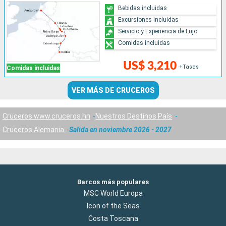
Bebidas incluidas
Excursiones incluidas
Servicio y Experiencia de Lujo
Comidas incluidas
US$ 3,210
+Tasas
Comidas incluidas
VER MÁS DE CRUCEROS
Cruceros www.cruceros.hn
Nuestros Destinos País
Cruceros Alemania
Salida en noviembre 2026 - 2027
Barcos más populares
MSC World Europa
Icon of the Seas
Costa Toscana