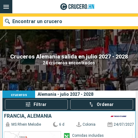
Encontrar un crucero
Nuestros destinos
Cruceros Alemania salida en julio 2027 - 2028
24 cruceros encontrados
Fecha de salida
Puertos
Compañías
24
Sus criterios de búsqueda:
Alemania - julio 2027 - 2028
cruceros
Buscar
Filtrar
Ordenar
FRANCIA, ALEMANIA
MS Rhein Melodie
6 d
Colonia
24/07/2027
Comidas incluidas