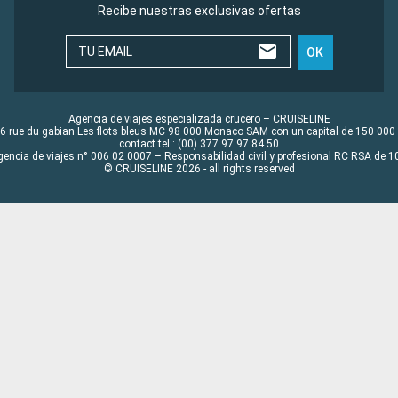
Recibe nuestras exclusivas ofertas
TU EMAIL
OK
Agencia de viajes especializada crucero – CRUISELINE
6 rue du gabian Les flots bleus MC 98 000 Monaco SAM con un capital de 150 000
contact tel : (00) 377 97 97 84 50
gencia de viajes n° 006 02 0007 – Responsabilidad civil y profesional RC RSA de
© CRUISELINE 2026 - all rights reserved