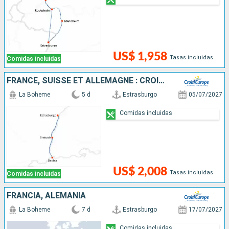
US$ 1,958
Tasas incluidas
Comidas incluidas
FRANCE, SUISSE ET ALLEMAGNE : CROISIÈRE SUR LE RHIN VERS LA RÉGION DES 3 PAYS ET VOYAGE À BORD DU TRAIN "GLACIER EXPRESS"
La Boheme
5 d
Estrasburgo
05/07/2027
Comidas incluidas
US$ 2,008
Tasas incluidas
Comidas incluidas
FRANCIA, ALEMANIA
La Boheme
7 d
Estrasburgo
17/07/2027
Comidas incluidas