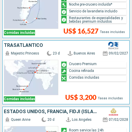
Noche pre-crucero incluida*
Servicio de lavanderia incluido
Restaurantes de especialidades y
bebidas premium incluidos
US$ 16,527
Tasas incluidas
Comidas incluidas
TRASATLANTICO
Majestic Princess
23 d
Buenos Aires
09/02/2027
Crucero Premium
Cocina refinada
Comidas incluidas
US$ 3,200
Tasas incluidas
Comidas incluidas
ESTADOS UNIDOS, FRANCIA, FIDJI (ISLAS), AUSTRALIA
Queen Anne
20 d
Los Angeles
07/02/2028
Room service las 24h