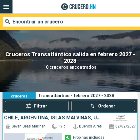
Encontrar un crucero
Cruceros Transatlántico salida en febrero 2027 -
Nuestros destinos
2028
10 cruceros encontrados
Fecha de salida
Puertos
Compañías
10
Sus criterios de búsqueda:
Transatlántico - febrero 2027 - 2028
cruceros
Buscar
Filtrar
Ordenar
CHILE, ARGENTINA, ISLAS MALVINAS, URUGUAY
Seven Seas Mariner
19 d
Buenos Aires
02/02/2027
Propinas incluidas