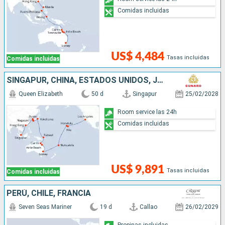
Comidas incluidas
US$ 4,484
Tasas incluidas
Comidas incluidas
SINGAPUR, CHINA, ESTADOS UNIDOS, JAPÓN, PAPÚA NUEVA GUINEA, AUSTRALIA, TONGA, FRANCIA
Queen Elizabeth
50 d
Singapur
25/02/2028
Room service las 24h
Comidas incluidas
US$ 9,891
Tasas incluidas
Comidas incluidas
PERÚ, CHILE, FRANCIA
Seven Seas Mariner
19 d
Callao
26/02/2029
Propinas incluidas