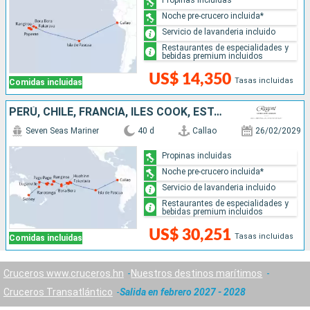
Noche pre-crucero incluida*
Servicio de lavanderia incluido
Restaurantes de especialidades y
bebidas premium incluidos
US$ 14,350
Tasas incluidas
Comidas incluidas
PERÚ, CHILE, FRANCIA, ILES COOK, ESTADOS UNIDOS, SAMOA, TONGA, FIDJI (ISLAS), VANUATU, NUEVA CALEDONIA, AUSTRALIA
Seven Seas Mariner
40 d
Callao
26/02/2029
Propinas incluidas
Noche pre-crucero incluida*
Servicio de lavanderia incluido
Restaurantes de especialidades y
bebidas premium incluidos
US$ 30,251
Tasas incluidas
Comidas incluidas
Cruceros www.cruceros.hn
Nuestros destinos marítimos
Cruceros Transatlántico
Salida en febrero 2027 - 2028