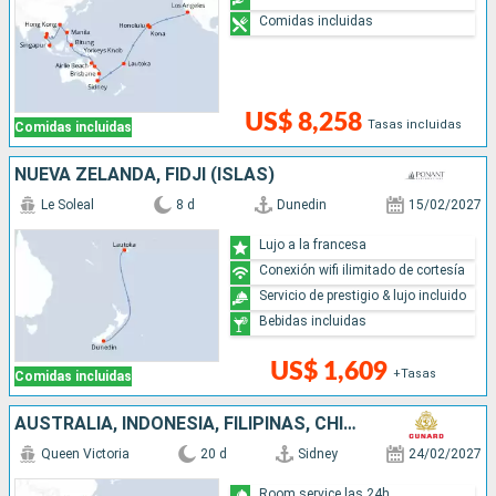
Comidas incluidas
US$ 8,258
Tasas incluidas
Comidas incluidas
NUEVA ZELANDA, FIDJI (ISLAS)
Le Soleal
8 d
Dunedin
15/02/2027
Lujo a la francesa
Conexión wifi ilimitado de cortesía
Servicio de prestigio & lujo incluido
Bebidas incluidas
US$ 1,609
+Tasas
Comidas incluidas
AUSTRALIA, INDONESIA, FILIPINAS, CHINA
Queen Victoria
20 d
Sidney
24/02/2027
Room service las 24h