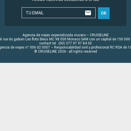
TU EMAIL
OK
Agencia de viajes especializada crucero – CRUISELINE
6 rue du gabian Les flots bleus MC 98 000 Monaco SAM con un capital de 150 000
contact tel : (00) 377 97 97 84 50
gencia de viajes n° 006 02 0007 – Responsabilidad civil y profesional RC RSA de
© CRUISELINE 2026 - all rights reserved